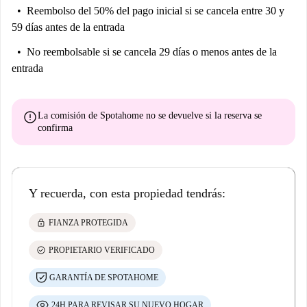
Reembolso del 50% del pago inicial
si se cancela entre 30 y
59 días antes de la entrada
No reembolsable
si se cancela 29 días o menos antes de la
entrada
error
La comisión de Spotahome
no se devuelve
si la reserva se
confirma
Y recuerda, con esta propiedad tendrás:
lock
FIANZA PROTEGIDA
check_circle
PROPIETARIO VERIFICADO
GARANTÍA DE SPOTAHOME
24H PARA REVISAR SU NUEVO HOGAR