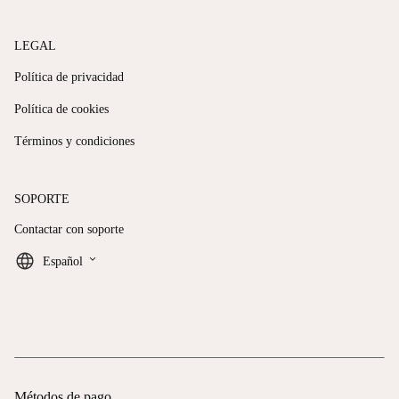
LEGAL
Política de privacidad
Política de cookies
Términos y condiciones
SOPORTE
Contactar con soporte
keyboard_arrow_down
Español
Métodos de pago