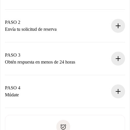
Proceso de reserva 100% online.
Casas y Propietarios verificados.
Tienes toda la información necesaria por adelantado.
PASO 2
Envía tu solicitud de reserva
Envía detalles básicos de tu perfil y de tu método de pago.
Recuerda que no te cobraremos nada hasta que el
propietario acepte.
PASO 3
Obtén respuesta en menos de 24 horas
El propietario tiene menos de 24 horas para confirmar.
Si es aceptada, te haremos el cargo y te pondremos en
contacto con el propietario.
PASO 4
Si es rechazada: No te haremos ningún cargo y te
Múdate
ofreceremos alternativas.
Acuerda con el propietario los detalles de tu llegada,
Documentos necesarios si tu propiedad es “
Spotahome
recogida de llaves, etc.
plus
”.
Spotahome sólo transferirá el primer pago al propietario si
Documento de identidad o Pasaporte
no nos comunicas ningún problema.
Prueba de solvencia