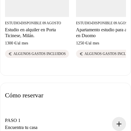
ESTUDIO
DISPONIBLE 09 AGOSTO
ESTUDIO
DISPONIBLE 09 AGOST
■
■
Estudio en alquiler en Porta
Apartamento estudio para alqu
Ticinese, Milán.
en Duomo
1300 €
/
al mes
1250 €
/
al mes
euro
euro
ALGUNOS GASTOS INCLUIDOS
ALGUNOS GASTOS INCLUI
Cómo reservar
PASO 1
Encuentra tu casa