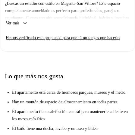
¿Buscas un estudio con estilo en Magenta-San Vittore? Este espacio
completamente amueblado es perfecto para profesionales, parejas o
estudiantes. Cuenta con aire acondicionado individual, balcón y lavadora
keyboard_arrow_down
Ver más
privada. Si bien no hay secadora ni lavavajillas disponibles, el
apartamento está equipado con horno y calefacción central para una
Hemos verificado esta propiedad para que tú no tengas que hacerlo
estancia cómoda. Se admiten mascotas y el edificio cuenta con ascensor
y portero para mayor comodidad. Spotahome ha inspeccionado
personalmente esta propiedad, garantizando la calidad y fiabilidad. Las
facturas no están incluidas; se requieren pagos adicionales según lo
especifique el propietario.
Lo que más nos gusta
Magenta-San Vittore es una zona vibrante de Milán que ofrece una gran
variedad de lugares de interés y servicios. En las inmediaciones, puedes
El apartamento está cerca de hermosos parques, museos y el metro.
disfrutar de la cocina italiana en Le Capannelle, comprar en el mercado
de Esselunga, visitar lugares de interés cultural como el Museo
Hay un montón de espacio de almacenamiento en todas partes.
Ferroviario Enrico Toti Submarino y la Universidad Católica del
El apartamento tiene calefacción central para mantenerte caliente en
Sagrado Corazón, o explorar los históricos Resto del Mausoleo Imperial
los meses más fríos.
en San Vittore al Corpo. La zona rebosa de significado cultural y ofrece
El baño tiene una ducha, lavabo y un aseo y bidet.
una práctica comodidad para cualquier inquilino.