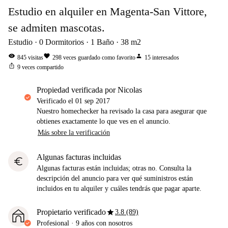
Estudio en alquiler en Magenta-San Vittore,
se admiten mascotas.
Estudio
0
Dormitorios
1
Baño
38
m2
visibility
favorite
person
845
visitas
298
veces guardado como favorito
15
interesados
ios_share
9
veces compartido
propiedad verificada por Nicolas
Verificado el
01 sep 2017
Nuestro homechecker ha revisado la casa para asegurar que
obtienes exactamente lo que ves en el anuncio.
Más sobre la verificación
Algunas facturas incluidas
euro
Algunas facturas están incluidas; otras no. Consulta la
descripción del anuncio para ver qué suministros están
incluidos en tu alquiler y cuáles tendrás que pagar aparte.
star
Propietario verificado
3.8 (89)
Profesional
·
9 años
con nosotros