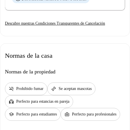
Descubre nuestras Condiciones Transparentes de Cancelación
Normas de la casa
Normas de la propiedad
smoke_free
pet_supplies
Prohibido fumar
Se aceptan mascotas
partner_heart
Perfecto para estancias en pareja
school
business_center
Perfecto para estudiantes
Perfecto para profesionales