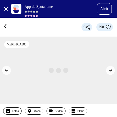
App de Spotahome
Abrir
9
298
VERIFICADO
Fotos
Mapa
Vídeo
Plano