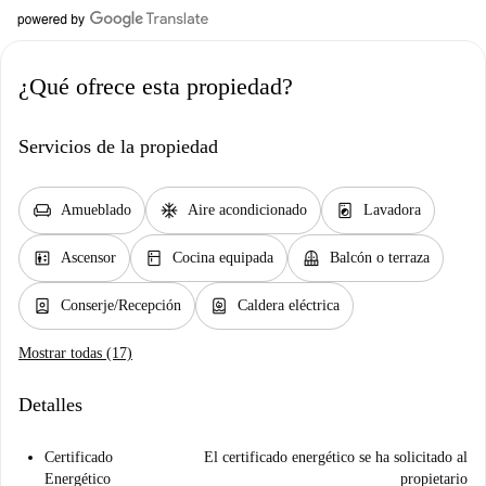
¿Qué ofrece esta propiedad?
Servicios de la propiedad
chair
ac_unit
local_laundry_service
Amueblado
Aire acondicionado
Lavadora
elevator
kitchen
balcony
Ascensor
Cocina equipada
Balcón o terraza
person_book
water_heater
Conserje/Recepción
Caldera eléctrica
Mostrar todas (17)
Detalles
Certificado
El certificado energético se ha solicitado al
Energético
propietario