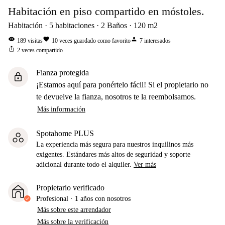
Habitación en piso compartido en móstoles.
Habitación
5
habitaciones
2
Baños
120
m2
visibility
favorite
person
189
visitas
10
veces guardado como favorito
7
interesados
ios_share
2
veces compartido
Fianza protegida
lock
¡Estamos aquí para ponértelo fácil! Si el propietario no
te devuelve la fianza, nosotros te la reembolsamos.
Más información
Spotahome PLUS
La experiencia más segura para nuestros inquilinos más
exigentes. Estándares más altos de seguridad y soporte
adicional durante todo el alquiler.
Ver más
Propietario verificado
Profesional
·
1 años
con nosotros
Más sobre este arrendador
Más sobre la verificación