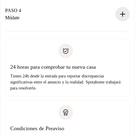
Si es aceptada, te haremos el cargo y te pondremos en
contacto con el propietario.
PASO 4
Si es rechazada: No te haremos ningún cargo y te
Múdate
ofreceremos alternativas.
Acuerda con el propietario los detalles de tu llegada,
Documentos necesarios si tu propiedad es “
Spotahome
recogida de llaves, etc.
plus
”.
Spotahome sólo transferirá el primer pago al propietario si
Documento de identidad o Pasaporte
no nos comunicas ningún problema.
Prueba de solvencia
Domiciliación del pago
24 horas para comprobar tu nueva casa
Tienes 24h desde la entrada para reportar discrepancias
significativas entre el anuncio y la realidad. Spotahome trabajará
para resolverlo.
Condiciones de Preaviso