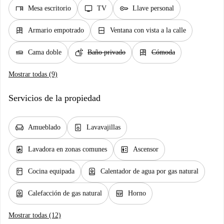
desk
tv
key
Mesa escritorio
TV
Llave personal
dresser
window_closed
Armario empotrado
Ventana con vista a la calle
airline_seat_flat
soap
dresser
Cama doble
Baño privado
Cómoda
Mostrar todas (9)
Servicios de la propiedad
chair
dishwasher_gen
Amueblado
Lavavajillas
local_laundry_service
elevator
Lavadora en zonas comunes
Ascensor
kitchen
water_heater
Cocina equipada
Calentador de agua por gas natural
water_heater
oven_gen
Calefacción de gas natural
Horno
Mostrar todas (12)