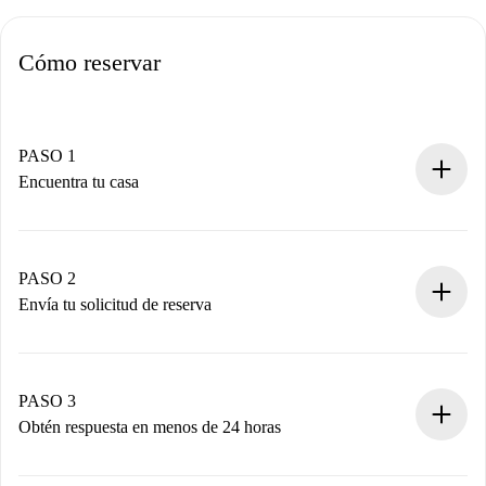
Cómo reservar
PASO 1
Encuentra tu casa
Proceso de reserva 100% online.
Casas y Propietarios verificados.
Tienes toda la información necesaria por adelantado.
PASO 2
Envía tu solicitud de reserva
Envía detalles básicos de tu perfil y de tu método de pago.
Recuerda que no te cobraremos nada hasta que el
propietario acepte.
PASO 3
Obtén respuesta en menos de 24 horas
El propietario tiene menos de 24 horas para confirmar.