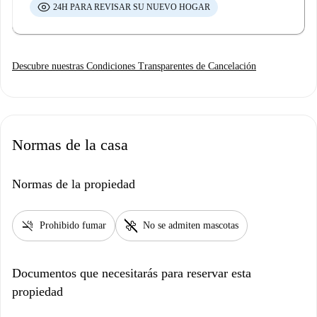
24H PARA REVISAR SU NUEVO HOGAR
Descubre nuestras Condiciones Transparentes de Cancelación
Normas de la casa
Normas de la propiedad
smoke_free
pet_supplies
Prohibido fumar
No se admiten mascotas
Documentos que necesitarás para reservar esta
propiedad