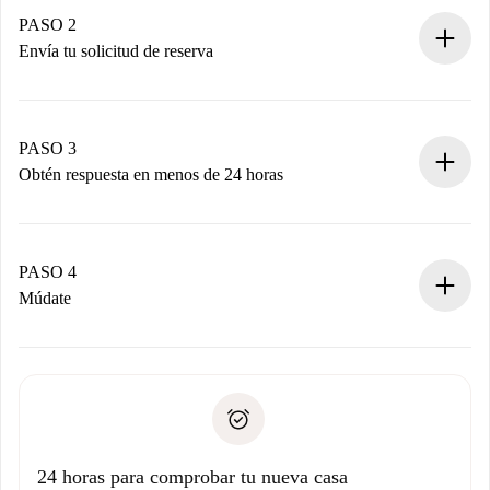
Tienes toda la información necesaria por adelantado.
PASO 2
Envía tu solicitud de reserva
Envía detalles básicos de tu perfil y de tu método de pago.
Recuerda que no te cobraremos nada hasta que el
propietario acepte.
PASO 3
Obtén respuesta en menos de 24 horas
El propietario tiene menos de 24 horas para confirmar.
Si es aceptada, te haremos el cargo y te pondremos en
contacto con el propietario.
PASO 4
Si es rechazada: No te haremos ningún cargo y te
Múdate
ofreceremos alternativas.
Acuerda con el propietario los detalles de tu llegada,
Documentos necesarios si tu propiedad es “
Spotahome
recogida de llaves, etc.
plus
”.
Spotahome sólo transferirá el primer pago al propietario si
Documento de identidad o Pasaporte
no nos comunicas ningún problema.
Prueba de solvencia
Domiciliación del pago
24 horas para comprobar tu nueva casa