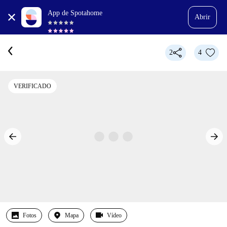
App de Spotahome
Abrir
2
4
VERIFICADO
Fotos
Mapa
Vídeo