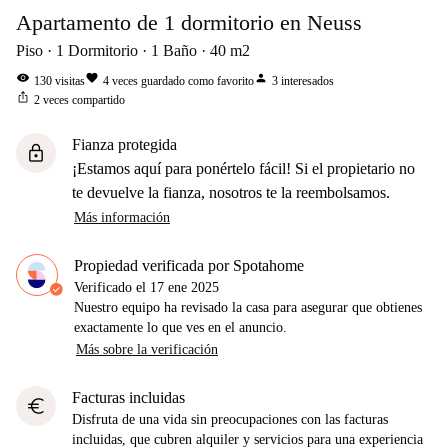
Apartamento de 1 dormitorio en Neuss
Piso
1
Dormitorio
1
Baño
40
m2
visibility
favorite
person
130
visitas
4
veces guardado como favorito
3
interesados
ios_share
2
veces compartido
Fianza protegida
lock
¡Estamos aquí para ponértelo fácil! Si el propietario no
te devuelve la fianza, nosotros te la reembolsamos.
Más información
Propiedad verificada por Spotahome
Verificado el
17 ene 2025
Nuestro equipo ha revisado la casa para asegurar que obtienes
exactamente lo que ves en el anuncio.
Más sobre la verificación
Facturas incluidas
euro
Disfruta de una vida sin preocupaciones con las facturas
incluidas, que cubren alquiler y servicios para una experiencia