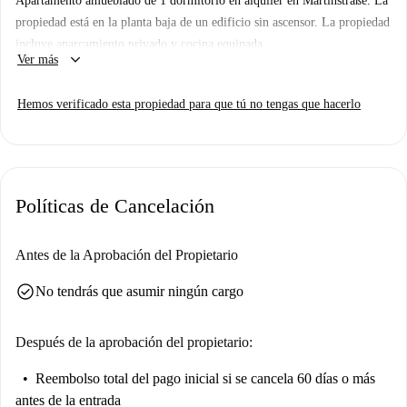
Apartamento amueblado de 1 dormitorio en alquiler en Martinstraße. La
propiedad está en la planta baja de un edificio sin ascensor. La propiedad
incluye aparcamiento privado y cocina equipada.
keyboard_arrow_down
Ver más
Hemos verificado esta propiedad para que tú no tengas que hacerlo
Políticas de Cancelación
Antes de la Aprobación del Propietario
check_circle
No tendrás que asumir ningún cargo
Después de la aprobación del propietario:
Reembolso total del pago inicial
si se cancela 60 días o más
antes de la entrada