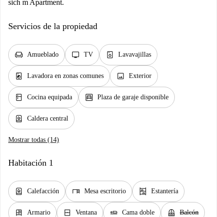
sich m Apartment.
Servicios de la propiedad
chair
tv
dishwasher_gen
Amueblado
TV
Lavavajillas
local_laundry_service
image
Lavadora en zonas comunes
Exterior
kitchen
garage
Cocina equipada
Plaza de garaje disponible
water_heater
Caldera central
Mostrar todas (14)
Habitación 1
water_heater
desk
shelves
Calefacción
Mesa escritorio
Estantería
dresser
window_closed
airline_seat_flat
balcony
Armario
Ventana
Cama doble
Balcón