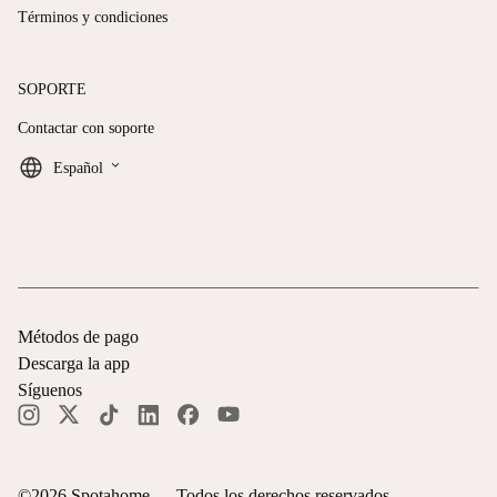
Términos y condiciones
SOPORTE
Contactar con soporte
keyboard_arrow_down
Español
Métodos de pago
Descarga la app
Síguenos
©
2026
Spotahome —
Todos los derechos reservados