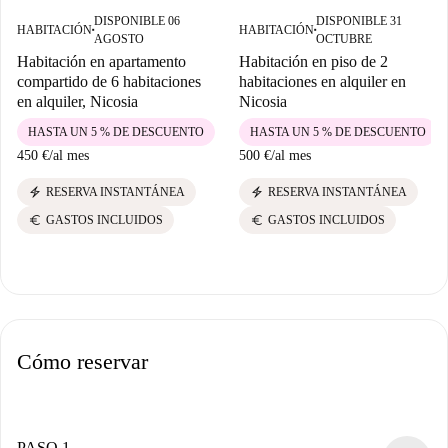
DISPONIBLE 06
DISPONIBLE 31
HABITACIÓN
HABITACIÓN
■
■
AGOSTO
OCTUBRE
Habitación en apartamento
Habitación en piso de 2
compartido de 6 habitaciones
habitaciones en alquiler en
en alquiler, Nicosia
Nicosia
HASTA UN 5 % DE DESCUENTO
HASTA UN 5 % DE DESCUENTO
450 €
/
al mes
500 €
/
al mes
electric_bolt
electric_bolt
RESERVA INSTANTÁNEA
RESERVA INSTANTÁNEA
euro
euro
GASTOS INCLUIDOS
GASTOS INCLUIDOS
Cómo reservar
PASO 1