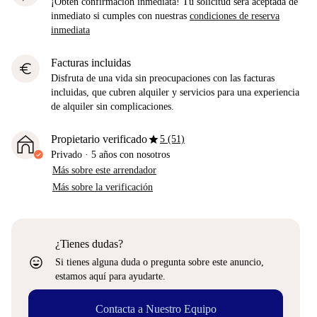
¡Obtén confirmación inmediata! Tu solicitud será aceptada de
inmediato si cumples con nuestras
condiciones de reserva
inmediata
Facturas incluidas
euro
Disfruta de una vida sin preocupaciones con las facturas
incluidas, que cubren alquiler y servicios para una experiencia
de alquiler sin complicaciones.
star
Propietario verificado
5 (51)
Privado
·
5 años
con nosotros
Más sobre este arrendador
Más sobre la verificación
¿Tienes dudas?
sentiment_very_satisfied
Si tienes alguna duda o pregunta sobre este anuncio,
estamos aquí para ayudarte.
Contacta a Nuestro Equipo