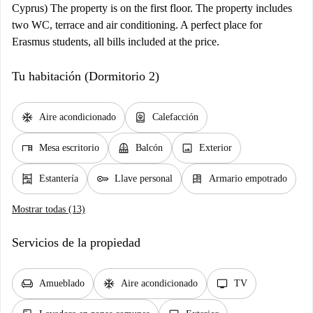
Cyprus) The property is on the first floor. The property includes
two WC, terrace and air conditioning. A perfect place for
Erasmus students, all bills included at the price.
Tu habitación (Dormitorio 2)
ac_unit
water_heater
Aire acondicionado
Calefacción
desk
balcony
image
Mesa escritorio
Balcón
Exterior
shelves
key
dresser
Estantería
Llave personal
Armario empotrado
Mostrar todas (13)
Servicios de la propiedad
chair
ac_unit
tv
Amueblado
Aire acondicionado
TV