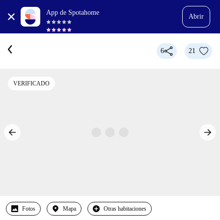
App de Spotahome
Abrir
6
21
VERIFICADO
Fotos
Mapa
Otras habitaciones