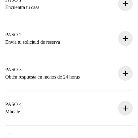
Encuentra tu casa
Proceso de reserva 100% online.
Casas y Propietarios verificados.
Tienes toda la información necesaria por adelantado.
PASO 2
Envía tu solicitud de reserva
Envía detalles básicos de tu perfil y de tu método de pago.
Recuerda que no te cobraremos nada hasta que el
propietario acepte.
PASO 3
Obtén respuesta en menos de 24 horas
El propietario tiene menos de 24 horas para confirmar.
Si es aceptada, te haremos el cargo y te pondremos en
contacto con el propietario.
PASO 4
Si es rechazada: No te haremos ningún cargo y te
Múdate
ofreceremos alternativas.
Acuerda con el propietario los detalles de tu llegada,
Documentos necesarios si tu propiedad es “
Spotahome
recogida de llaves, etc.
plus
”.