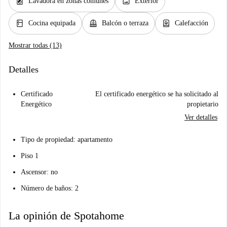
local_laundry_service
image
Lavadora en zonas comunes
Exterior
kitchen
balcony
water_heater
Cocina equipada
Balcón o terraza
Calefacción
Mostrar todas (13)
Detalles
Certificado
El certificado energético se ha solicitado al
Energético
propietario
Ver detalles
Tipo de propiedad: apartamento
Piso 1
Ascensor: no
Número de baños: 2
La opinión de Spotahome