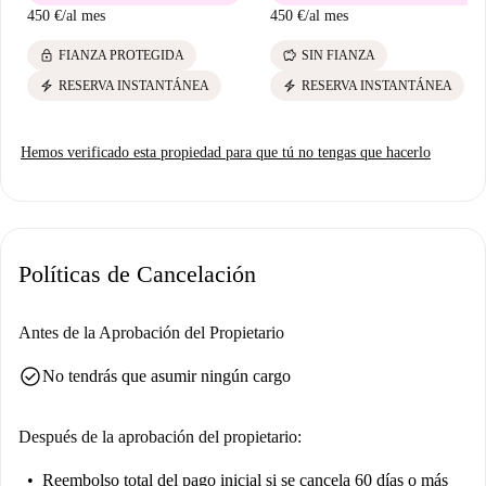
450 €
/
al mes
450 €
/
al mes
lock
savings
FIANZA PROTEGIDA
SIN FIANZA
electric_bolt
electric_bolt
RESERVA INSTANTÁNEA
RESERVA INSTANTÁNEA
Hemos verificado esta propiedad para que tú no tengas que hacerlo
Políticas de Cancelación
Antes de la Aprobación del Propietario
check_circle
No tendrás que asumir ningún cargo
Después de la aprobación del propietario:
Reembolso total del pago inicial
si se cancela 60 días o más