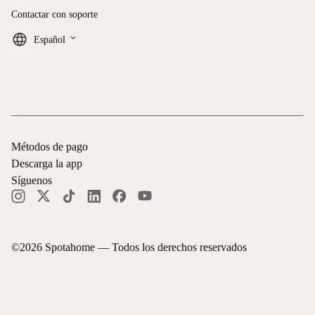
Contactar con soporte
keyboard_arrow_down
Español
Métodos de pago
Descarga la app
Síguenos
©
2026
Spotahome —
Todos los derechos reservados