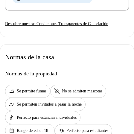
Descubre nuestras Condiciones Transparentes de Cancelación
Normas de la casa
Normas de la propiedad
smoking_rooms
pet_supplies
Se permite fumar
No se admiten mascotas
person_add
Se permiten invitados a pasar la noche
hail
Perfecto para estancias individuales
calendar_month
school
Rango de edad: 18 -
Perfecto para estudiantes