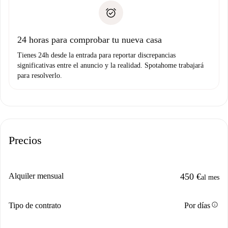
Spotahome sólo transferirá el primer pago al propietario si
Documento de identidad o Pasaporte
no nos comunicas ningún problema.
Prueba de solvencia
Domiciliación del pago
24 horas para comprobar tu nueva casa
Tienes 24h desde la entrada para reportar discrepancias
significativas entre el anuncio y la realidad. Spotahome trabajará
para resolverlo.
Precios
Alquiler mensual
450 €
al mes
info
Tipo de contrato
Por días