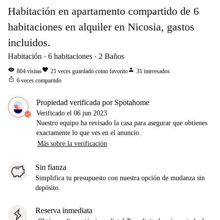
Habitación en apartamento compartido de 6
habitaciones en alquiler en Nicosia, gastos
incluidos.
Habitación
6
habitaciones
2
Baños
visibility
favorite
person
804
visitas
21
veces guardado como favorito
31
interesados
ios_share
6
veces compartido
Propiedad verificada por Spotahome
Verificado el
06 jun 2023
Nuestro equipo ha revisado la casa para asegurar que obtienes
exactamente lo que ves en el anuncio.
Más sobre la verificación
Sin fianza
Simplifica tu presupuesto con nuestra opción de mudanza sin
depósito.
Reserva inmediata