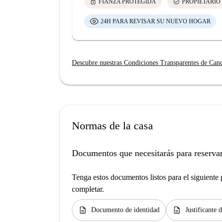
lock
check_circle
FIANZA PROTEGIDA
PROPIETARIO
24H PARA REVISAR SU NUEVO HOGAR
Descubre nuestras Condiciones Transparentes de Can
Normas de la casa
Documentos que necesitarás para reservar
Tenga estos documentos listos para el siguiente p
completar.
description
description
Documento de identidad
Justificante 