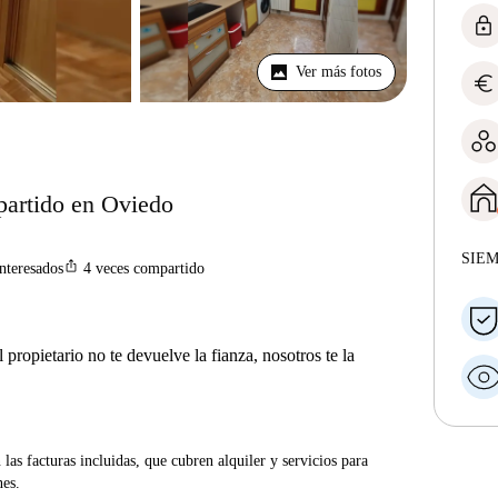
lock
Ver más fotos
euro
partido en Oviedo
SIE
ios_share
interesados
4
veces compartido
 propietario no te devuelve la fianza, nosotros te la
las facturas incluidas, que cubren alquiler y servicios para
nes.