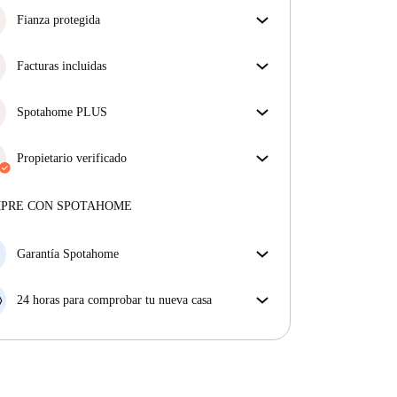
Fianza protegida
¡Estamos aquí para ponértelo fácil! Si el propietario
no te devuelve la fianza, nosotros te la
Facturas incluidas
reembolsamos.
Más información
Disfruta de una vida sin preocupaciones con las
facturas incluidas, que cubren alquiler y servicios
Spotahome PLUS
para una experiencia de alquiler sin complicaciones.
La experiencia más segura para nuestros inquilinos
más exigentes. Estándares más altos de seguridad y
Propietario verificado
soporte adicional durante todo el alquiler.
Ver más
Profesional
·
2 años
con nosotros
Más sobre este arrendador
MPRE CON SPOTAHOME
Más sobre la verificación
Garantía Spotahome
Si el propietario cancela tu reserva dentro de las 48
horas previas a la fecha de entrada, Spotahome A) te
24 horas para comprobar tu nueva casa
ayudará a encontrar un nuevo alojamiento y cubrirá
Si existe alguna diferencia con el anuncio que viste
el hotel hasta que encuentres nueva casa o B) te hará
en Spotahome, comunícanoslo dentro de las 24 horas
la devolución íntegra de la reserva.
siguientes a tu llegada para que podamos buscar una
solución.