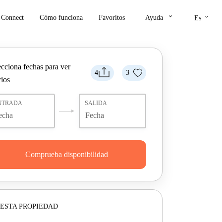
keyboard_arrow_down
keyboard_arrow_down
Connect
Cómo funciona
Favoritos
Ayuda
Es
ecciona fechas para ver
4
3
cios
NTRADA
SALIDA
Comprueba disponibilidad
ESTA PROPIEDAD