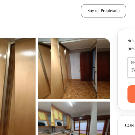
Soy un Propietario
Sel
pre
E
CON 