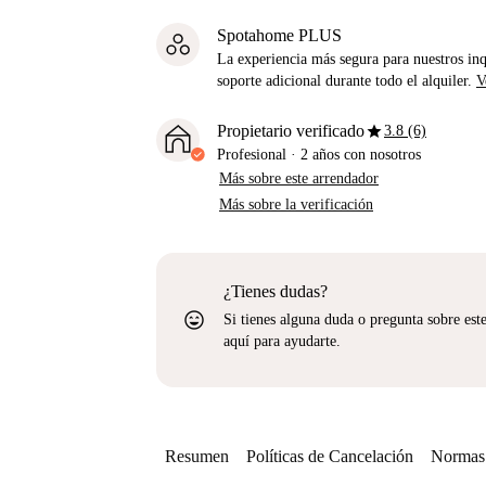
Spotahome PLUS
La experiencia más segura para nuestros inq
soporte adicional durante todo el alquiler.
V
star
Propietario verificado
3.8 (6)
Profesional
·
2 años
con nosotros
Más sobre este arrendador
Más sobre la verificación
¿Tienes dudas?
sentiment_very_satisfied
Si tienes alguna duda o pregunta sobre est
aquí para ayudarte.
Resumen
Políticas de Cancelación
Normas 