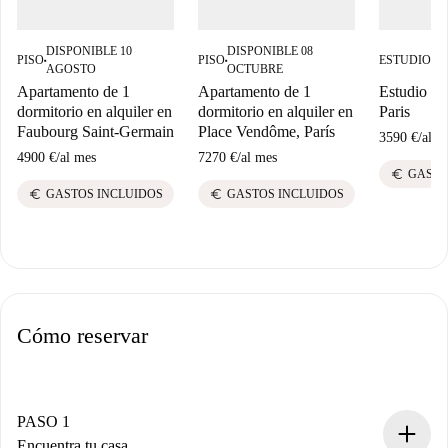
DISPONIBLE 10
DISPONIBLE 08
DI
PISO
PISO
ESTUDIO
■
■
■
AGOSTO
OCTUBRE
A
Apartamento de 1
Apartamento de 1
Estudio en 
dormitorio en alquiler en
dormitorio en alquiler en
Paris
Faubourg Saint-Germain
Place Vendôme, París
3590 €
/
al m
4900 €
/
al mes
7270 €
/
al mes
euro
GASTO
euro
euro
GASTOS INCLUIDOS
GASTOS INCLUIDOS
Cómo reservar
PASO 1
Encuentra tu casa