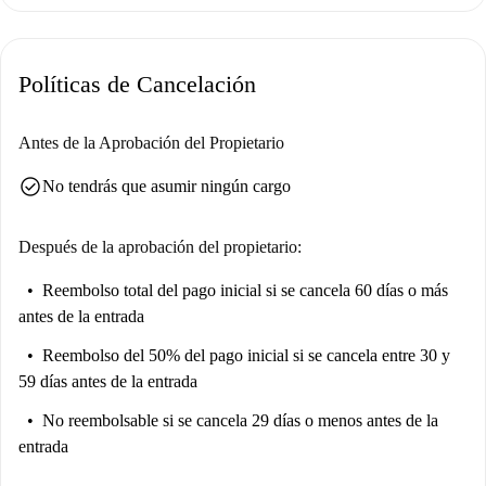
profesionales, parejas, estudiantes y Erasmus, lo que lo hace versátil para
diferentes preferencias. Spotahome ha revisado personalmente esta
propiedad, garantizando su calidad y estándares.
Políticas de Cancelación
Ubicado en Saint-Avoye, este apartamento está rodeado de lugares de
interés destacados. Sumérgete en la cultura parisina con atracciones
Antes de la Aprobación del Propietario
como la Maison de la Poésie, Le Défenseur du Temps, el Passage
check_circle
No tendrás que asumir ningún cargo
Molière, la Estatua del Gran Asistente y más, todo a un corto paseo. El
famoso Centro Georges Pompidou también está cerca, ofreciendo
inspiración artística y una conexión con el corazón de París. Con su
Después de la aprobación del propietario:
conveniente ubicación y excelentes comodidades, este apartamento
Reembolso total del pago inicial
si se cancela 60 días o más
garantiza una estadía placentera.
antes de la entrada
Reembolso del 50% del pago inicial
si se cancela entre 30 y
59 días antes de la entrada
No reembolsable
si se cancela 29 días o menos antes de la
entrada