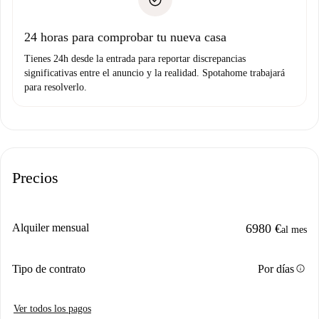
no nos comunicas ningún problema.
Prueba de solvencia
Domiciliación del pago
24 horas para comprobar tu nueva casa
Tienes 24h desde la entrada para reportar discrepancias
significativas entre el anuncio y la realidad. Spotahome trabajará
para resolverlo.
Precios
Alquiler mensual
6980 €
al mes
info
Tipo de contrato
Por días
Ver todos los pagos