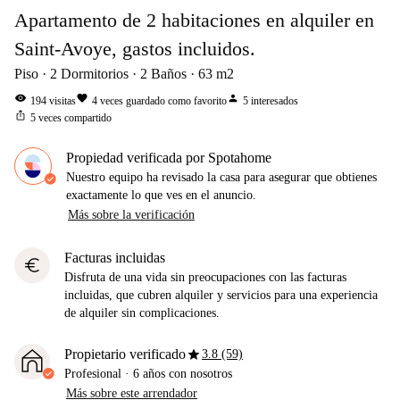
Apartamento de 2 habitaciones en alquiler en
Saint-Avoye, gastos incluidos.
Piso
2
Dormitorios
2
Baños
63
m2
visibility
favorite
person
194
visitas
4
veces guardado como favorito
5
interesados
ios_share
5
veces compartido
Propiedad verificada por Spotahome
Nuestro equipo ha revisado la casa para asegurar que obtienes
exactamente lo que ves en el anuncio.
Más sobre la verificación
Facturas incluidas
euro
Disfruta de una vida sin preocupaciones con las facturas
incluidas, que cubren alquiler y servicios para una experiencia
de alquiler sin complicaciones.
star
Propietario verificado
3.8 (59)
Profesional
·
6 años
con nosotros
Más sobre este arrendador