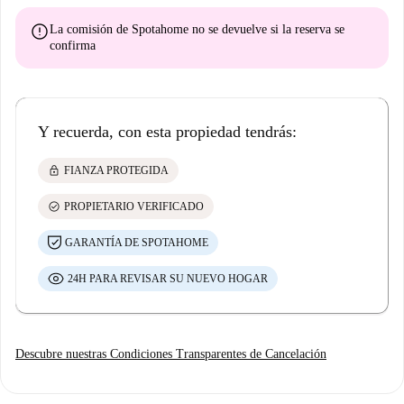
error
La comisión de Spotahome
no se devuelve
si la reserva se
confirma
Y recuerda, con esta propiedad tendrás:
lock
FIANZA PROTEGIDA
check_circle
PROPIETARIO VERIFICADO
GARANTÍA DE SPOTAHOME
24H PARA REVISAR SU NUEVO HOGAR
Descubre nuestras Condiciones Transparentes de Cancelación