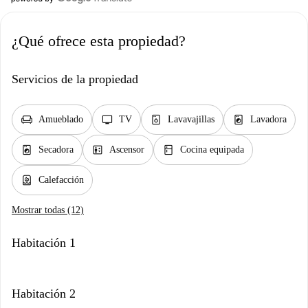
¿Qué ofrece esta propiedad?
Servicios de la propiedad
chair
tv
dishwasher_gen
local_laundry_service
Amueblado
TV
Lavavajillas
Lavadora
local_laundry_service
elevator
kitchen
Secadora
Ascensor
Cocina equipada
water_heater
Calefacción
Mostrar todas (12)
Habitación 1
Habitación 2