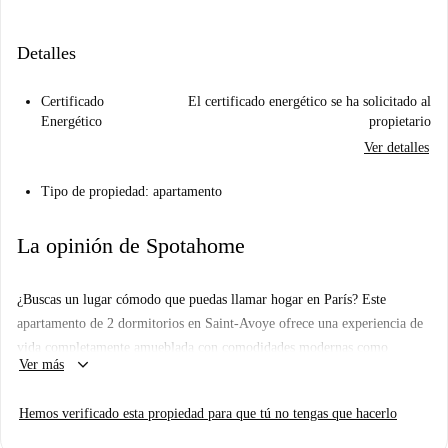
Detalles
Certificado
El certificado energético se ha solicitado al
Energético
propietario
Ver detalles
Tipo de propiedad: apartamento
La opinión de Spotahome
¿Buscas un lugar cómodo que puedas llamar hogar en París? Este
apartamento de 2 dormitorios en Saint-Avoye ofrece una experiencia de
vida completamente amueblada con comodidades modernas como
keyboard_arrow_down
Ver más
lavadora y secadora privadas, lavavajillas, horno y TV. Cuenta con
calefacción central y ascensor para mayor comodidad. La cocina está
Hemos verificado esta propiedad para que tú no tengas que hacerlo
totalmente equipada y todos los gastos (luz, gas, agua y wifi) están
incluidos. El apartamento es ideal para personas de cualquier género,