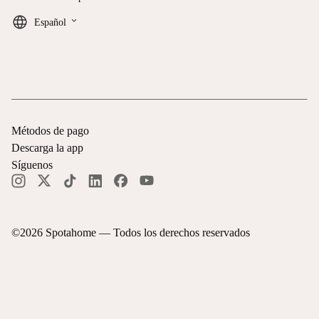
keyboard_arrow_down
Español
Métodos de pago
Descarga la app
Síguenos
©
2026
Spotahome —
Todos los derechos reservados