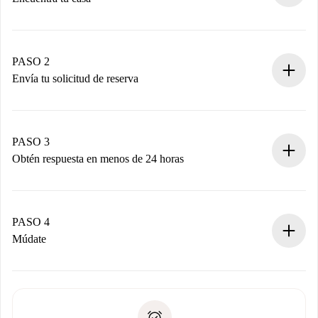
Proceso de reserva 100% online.
Casas y Propietarios verificados.
Tienes toda la información necesaria por adelantado.
PASO 2
Envía tu solicitud de reserva
Envía detalles básicos de tu perfil y de tu método de pago.
Recuerda que no te cobraremos nada hasta que el
propietario acepte.
PASO 3
Obtén respuesta en menos de 24 horas
El propietario tiene menos de 24 horas para confirmar.
Si es aceptada, te haremos el cargo y te pondremos en
contacto con el propietario.
PASO 4
Si es rechazada: No te haremos ningún cargo y te
Múdate
ofreceremos alternativas.
Acuerda con el propietario los detalles de tu llegada,
Documentos necesarios si tu propiedad es “
Spotahome
recogida de llaves, etc.
plus
”.
Spotahome sólo transferirá el primer pago al propietario si
Documento de identidad o Pasaporte