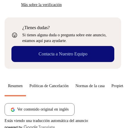
Más sobre la verificación
¿Tienes dudas?
sentiment_very_satisfied
Si tienes alguna duda o pregunta sobre este anuncio,
estamos aquí para ayudarte.
Contacta a Nuestro Equipo
Resumen
Políticas de Cancelación
Normas de la casa
Propietari
Ver contenido original en inglés
Estás viendo una traducción automática del anuncio