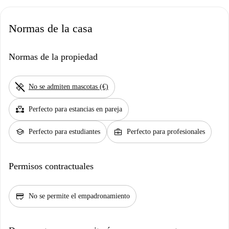
Normas de la casa
Normas de la propiedad
pet_supplies
No se admiten mascotas (€)
partner_heart
Perfecto para estancias en pareja
school
business_center
Perfecto para estudiantes
Perfecto para profesionales
Permisos contractuales
credit_score
No se permite el empadronamiento