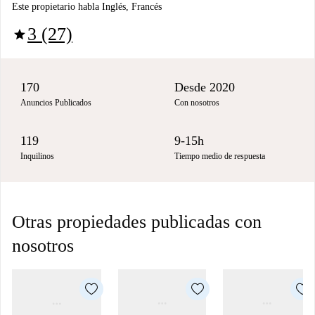
Este propietario habla Inglés, Francés
3 (27)
star
170
Desde 2020
Anuncios Publicados
Con nosotros
119
9-15h
Inquilinos
Tiempo medio de respuesta
Otras propiedades publicadas con
nosotros