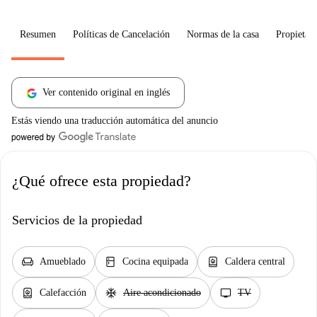
Resumen
Políticas de Cancelación
Normas de la casa
Propietari
Ver contenido original en inglés
Estás viendo una traducción automática del anuncio
¿Qué ofrece esta propiedad?
Servicios de la propiedad
chair
kitchen
water_heater
Amueblado
Cocina equipada
Caldera central
water_heater
ac_unit
tv
Calefacción
Aire acondicionado
TV