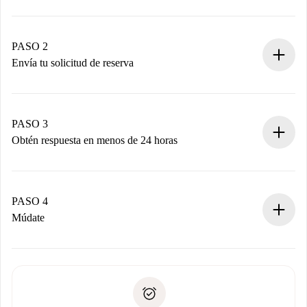
Proceso de reserva 100% online.
Casas y Propietarios verificados.
Tienes toda la información necesaria por adelantado.
PASO 2
Envía tu solicitud de reserva
Envía detalles básicos de tu perfil y de tu método de pago.
Recuerda que no te cobraremos nada hasta que el
propietario acepte.
PASO 3
Obtén respuesta en menos de 24 horas
El propietario tiene menos de 24 horas para confirmar.
Si es aceptada, te haremos el cargo y te pondremos en
contacto con el propietario.
PASO 4
Si es rechazada: No te haremos ningún cargo y te
Múdate
ofreceremos alternativas.
Acuerda con el propietario los detalles de tu llegada,
Documentos necesarios si tu propiedad es “
Spotahome
recogida de llaves, etc.
plus
”.
Spotahome sólo transferirá el primer pago al propietario si
Documento de identidad o Pasaporte
no nos comunicas ningún problema.
Prueba de solvencia