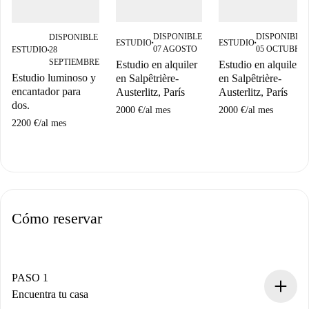
DISPONIBLE
DISPONIBLE
DISPONIBLE
ESTUDIO
ESTUDIO
■
■
07 AGOSTO
05 OCTUBRE
ESTUDIO
28
■
SEPTIEMBRE
Estudio en alquiler
Estudio en alquiler
Estudio luminoso y
en Salpêtrière-
en Salpêtrière-
encantador para
Austerlitz, París
Austerlitz, París
dos.
2000 €
/
al mes
2000 €
/
al mes
2200 €
/
al mes
Cómo reservar
PASO 1
Encuentra tu casa