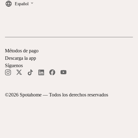
keyboard_arrow_down
Español
Métodos de pago
Descarga la app
Síguenos
©
2026
Spotahome —
Todos los derechos reservados