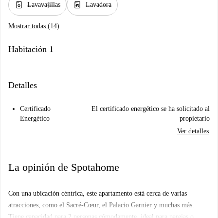
dishwasher_gen
local_laundry_service
Lavavajillas
Lavadora
Mostrar todas (14)
Habitación 1
Detalles
Certificado
El certificado energético se ha solicitado al
Energético
propietario
Ver detalles
La opinión de Spotahome
Con una ubicación céntrica, este apartamento está cerca de varias
atracciones, como el Sacré-Cœur, el Palacio Garnier y muchas más.
Tiene capacidad para 2 personas cómodamente, ideal para parejas o