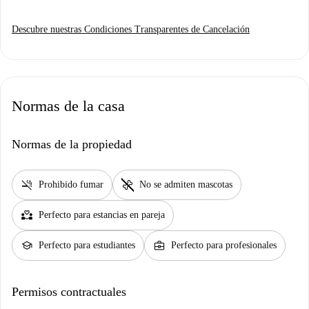
contactar directamente con nuestro equipo.
Descubre nuestras Condiciones Transparentes de Cancelación
Se requerirá un depósito de seguridad para su estancia. El importe total
se reembolsará a su tarjeta de crédito si no se detectan daños en el
alojamiento.
Normas de la casa
Normas de la propiedad
smoke_free
pet_supplies
Prohibido fumar
No se admiten mascotas
partner_heart
Perfecto para estancias en pareja
school
business_center
Perfecto para estudiantes
Perfecto para profesionales
Permisos contractuales