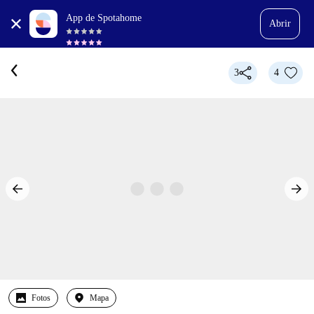
App de Spotahome
Abrir
3
4
Fotos
Mapa