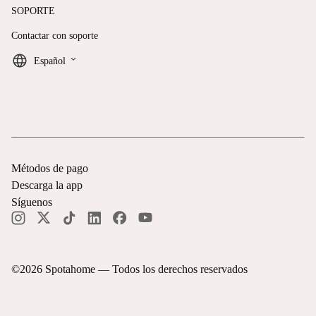
SOPORTE
Contactar con soporte
keyboard_arrow_down
Español
Métodos de pago
Descarga la app
Síguenos
©
2026
Spotahome —
Todos los derechos reservados