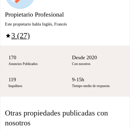
Propietario Profesional
Este propietario habla Inglés, Francés
3 (27)
star
170
Desde 2020
Anuncios Publicados
Con nosotros
119
9-15h
Inquilinos
Tiempo medio de respuesta
Otras propiedades publicadas con
nosotros