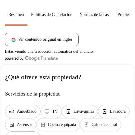
Resumen
Políticas de Cancelación
Normas de la casa
Propietari
Ver contenido original en inglés
Estás viendo una traducción automática del anuncio
¿Qué ofrece esta propiedad?
Servicios de la propiedad
chair
tv
dishwasher_gen
local_laundry_service
Amueblado
TV
Lavavajillas
Lavadora
elevator
kitchen
water_heater
Ascensor
Cocina equipada
Caldera central