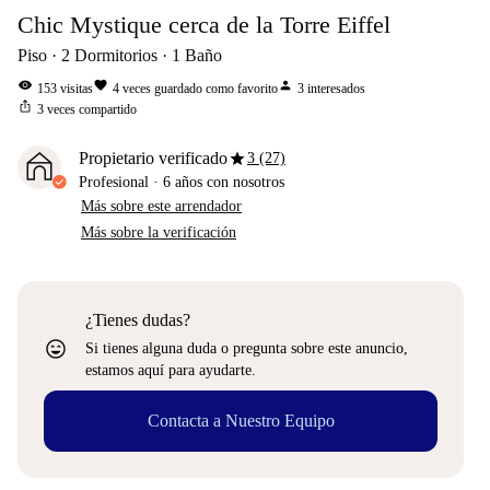
Chic Mystique cerca de la Torre Eiffel
Piso
2
Dormitorios
1
Baño
visibility
favorite
person
153
visitas
4
veces guardado como favorito
3
interesados
ios_share
3
veces compartido
star
Propietario verificado
3 (27)
Profesional
·
6 años
con nosotros
Más sobre este arrendador
Más sobre la verificación
¿Tienes dudas?
sentiment_very_satisfied
Si tienes alguna duda o pregunta sobre este anuncio,
estamos aquí para ayudarte.
Contacta a Nuestro Equipo