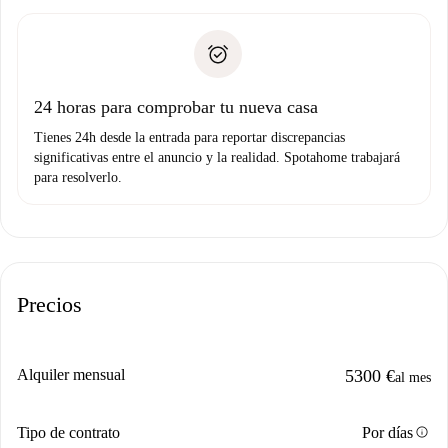
recogida de llaves, etc.
plus
”.
Spotahome sólo transferirá el primer pago al propietario si
Documento de identidad o Pasaporte
no nos comunicas ningún problema.
Prueba de solvencia
Domiciliación del pago
24 horas para comprobar tu nueva casa
Tienes 24h desde la entrada para reportar discrepancias
significativas entre el anuncio y la realidad. Spotahome trabajará
para resolverlo.
Precios
Alquiler mensual
5300 €
al mes
info
Tipo de contrato
Por días