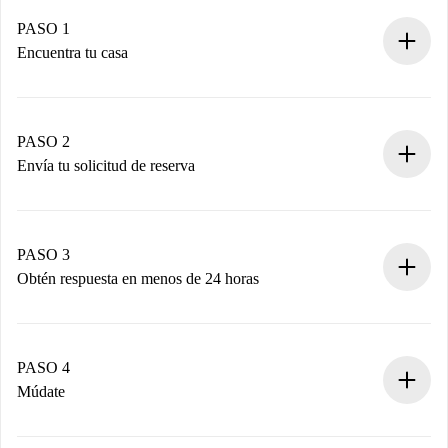
PASO 1
Encuentra tu casa
Proceso de reserva 100% online.
Casas y Propietarios verificados.
Tienes toda la información necesaria por adelantado.
PASO 2
Envía tu solicitud de reserva
Envía detalles básicos de tu perfil y de tu método de pago.
Recuerda que no te cobraremos nada hasta que el
propietario acepte.
PASO 3
Obtén respuesta en menos de 24 horas
El propietario tiene menos de 24 horas para confirmar.
Si es aceptada, te haremos el cargo y te pondremos en
contacto con el propietario.
PASO 4
Si es rechazada: No te haremos ningún cargo y te
Múdate
ofreceremos alternativas.
Acuerda con el propietario los detalles de tu llegada,
Documentos necesarios si tu propiedad es “
Spotahome