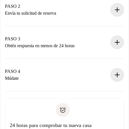
Tienes toda la información necesaria por adelantado.
PASO 2
Envía tu solicitud de reserva
Envía detalles básicos de tu perfil y de tu método de pago.
Recuerda que no te cobraremos nada hasta que el
propietario acepte.
PASO 3
Obtén respuesta en menos de 24 horas
El propietario tiene menos de 24 horas para confirmar.
Si es aceptada, te haremos el cargo y te pondremos en
contacto con el propietario.
PASO 4
Si es rechazada: No te haremos ningún cargo y te
Múdate
ofreceremos alternativas.
Acuerda con el propietario los detalles de tu llegada,
Documentos necesarios si tu propiedad es “
Spotahome
recogida de llaves, etc.
plus
”.
Spotahome sólo transferirá el primer pago al propietario si
Documento de identidad o Pasaporte
no nos comunicas ningún problema.
Prueba de solvencia
Domiciliación del pago
24 horas para comprobar tu nueva casa