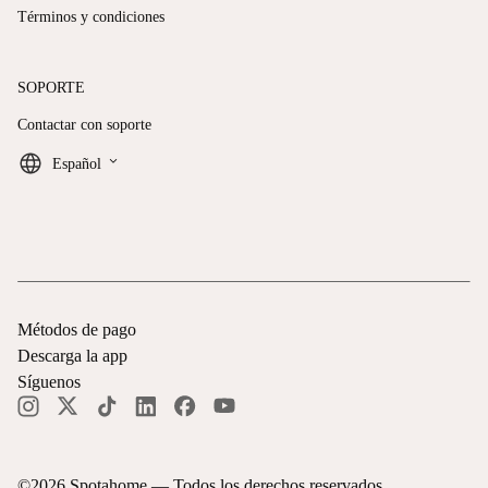
Términos y condiciones
SOPORTE
Contactar con soporte
keyboard_arrow_down
Español
Métodos de pago
Descarga la app
Síguenos
©
2026
Spotahome —
Todos los derechos reservados