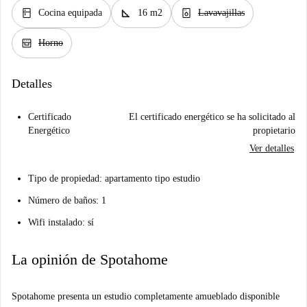
kitchen
square_foot
dishwasher_gen
Cocina equipada
16 m2
Lavavajillas
oven_gen
Horno
Detalles
Certificado
El certificado energético se ha solicitado al
Energético
propietario
Ver detalles
Tipo de propiedad: apartamento tipo estudio
Número de baños: 1
Wifi instalado: sí
La opinión de Spotahome
Spotahome presenta un estudio completamente amueblado disponible