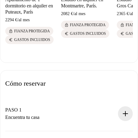
dormitorio en alquiler en
Montmartre, París.
Gros Caill
Puteaux, París
2082 €
/
al mes
2365 €
/
al m
2294 €
/
al mes
lock
lock
FIANZA PROTEGIDA
FIANZ
lock
FIANZA PROTEGIDA
euro
euro
GASTOS INCLUIDOS
GASTO
euro
GASTOS INCLUIDOS
Cómo reservar
PASO 1
Encuentra tu casa
Proceso de reserva 100% online.
Casas y Propietarios verificados.