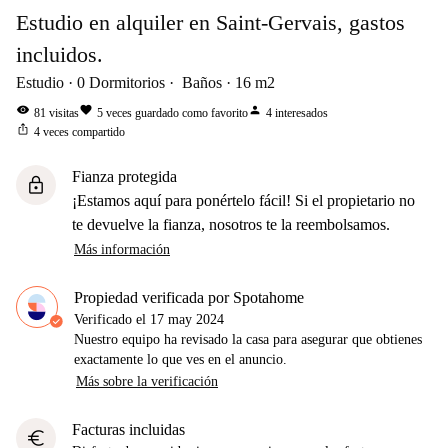
Estudio en alquiler en Saint-Gervais, gastos
incluidos.
Estudio
0
Dormitorios
Baños
16
m2
visibility
favorite
person
81
visitas
5
veces guardado como favorito
4
interesados
ios_share
4
veces compartido
Fianza protegida
lock
¡Estamos aquí para ponértelo fácil! Si el propietario no
te devuelve la fianza, nosotros te la reembolsamos.
Más información
Propiedad verificada por Spotahome
Verificado el
17 may 2024
Nuestro equipo ha revisado la casa para asegurar que obtienes
exactamente lo que ves en el anuncio.
Más sobre la verificación
Facturas incluidas
euro