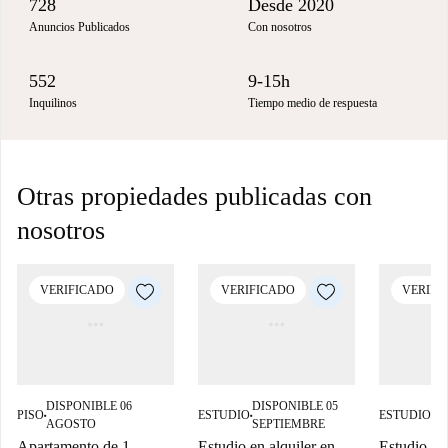
728
Desde 2020
Anuncios Publicados
Con nosotros
552
9-15h
Inquilinos
Tiempo medio de respuesta
Otras propiedades publicadas con
nosotros
VERIFICADO
VERIFICADO
VERIFI
DISPONIBLE 06
DISPONIBLE 05
DI
PISO
ESTUDIO
ESTUDIO
■
■
■
AGOSTO
SEPTIEMBRE
SE
Apartamento de 1
Estudio en alquiler en
Estudio en 