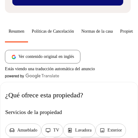
Resumen
Políticas de Cancelación
Normas de la casa
Propietari
Ver contenido original en inglés
Estás viendo una traducción automática del anuncio
¿Qué ofrece esta propiedad?
Servicios de la propiedad
chair
tv
local_laundry_service
image
Amueblado
TV
Lavadora
Exterior