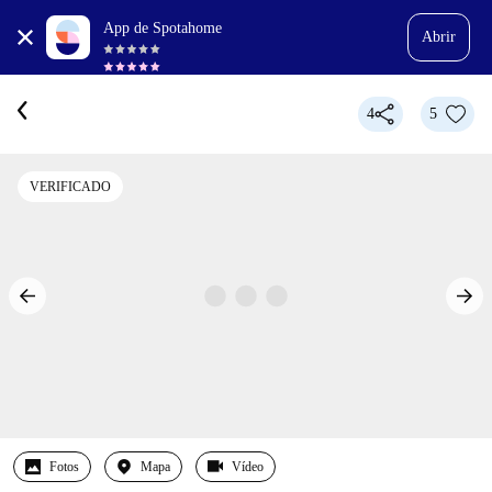
App de Spotahome
Abrir
4
5
VERIFICADO
Fotos
Mapa
Vídeo