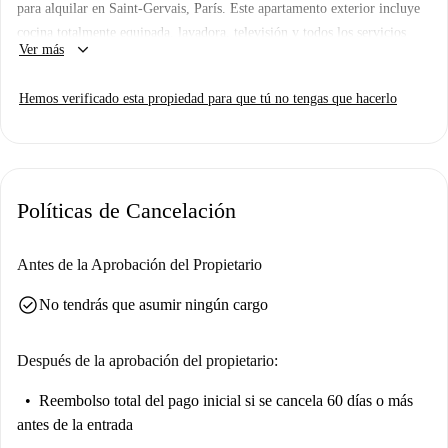
para alquilar en Saint-Gervais, París. Este apartamento exterior incluye
cocina totalmente equipada, lavadora, televisión y todos los servicios
keyboard_arrow_down
Ver más
(agua, electricidad, gas y wifi) están incluidos en el alquiler. Parejas,
familias, profesionales, estudiantes y Erasmus son bienvenidos.
Hemos verificado esta propiedad para que tú no tengas que hacerlo
Spotahome ha revisado personalmente este alojamiento.
Ubicado en el encantador barrio de Saint-Gervais, los inquilinos pueden
disfrutar de la proximidad a lugares históricos y atracciones principales.
Entre los lugares destacados de la zona se incluyen la Place Catherine, el
Políticas de Cancelación
Fresque Portrait Rouge, el Jardín del Hotel de Sully y la Place des
Vosges, entre otros.
Antes de la Aprobación del Propietario
check_circle
No tendrás que asumir ningún cargo
Después de la aprobación del propietario:
Reembolso total del pago inicial
si se cancela 60 días o más
antes de la entrada