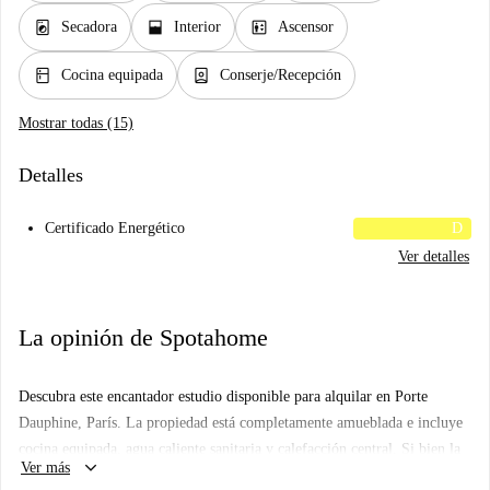
local_laundry_service
window_open
elevator
Secadora
Interior
Ascensor
kitchen
person_book
Cocina equipada
Conserje/Recepción
Mostrar todas (15)
Detalles
Certificado Energético
D
Ver detalles
La opinión de Spotahome
Descubra este encantador estudio disponible para alquilar en Porte
Dauphine, París. La propiedad está completamente amueblada e incluye
cocina equipada, agua caliente sanitaria y calefacción central. Si bien la
keyboard_arrow_down
Ver más
electricidad y el agua están incluidas con un límite, el servicio de WiFi