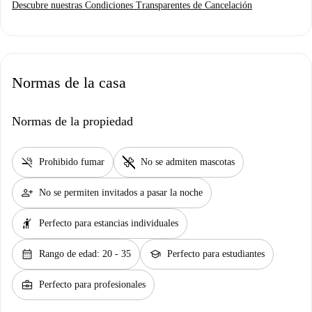
Descubre nuestras Condiciones Transparentes de Cancelación
Normas de la casa
Normas de la propiedad
smoke_free
pet_supplies
Prohibido fumar
No se admiten mascotas
person_add
No se permiten invitados a pasar la noche
hail
Perfecto para estancias individuales
calendar_month
school
Rango de edad: 20 - 35
Perfecto para estudiantes
business_center
Perfecto para profesionales