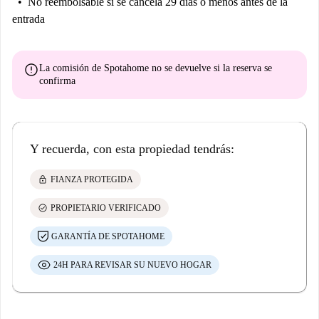
No reembolsable
si se cancela 29 días o menos antes de la
entrada
error
La comisión de Spotahome
no se devuelve
si la reserva se
confirma
Y recuerda, con esta propiedad tendrás:
lock
FIANZA PROTEGIDA
check_circle
PROPIETARIO VERIFICADO
GARANTÍA DE SPOTAHOME
24H PARA REVISAR SU NUEVO HOGAR