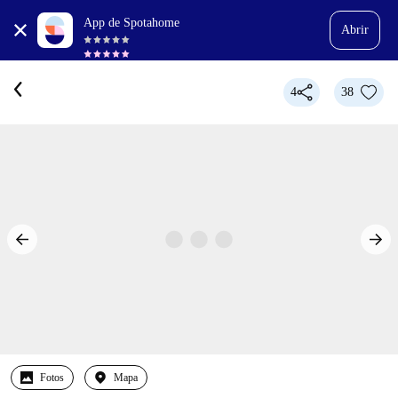
App de Spotahome
Abrir
4
38
Fotos
Mapa