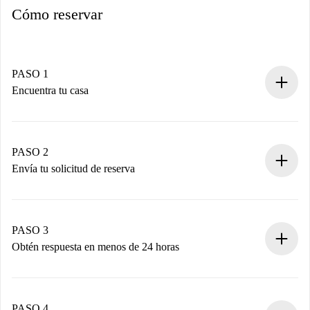
Cómo reservar
PASO 1
Encuentra tu casa
Proceso de reserva 100% online.
Casas y Propietarios verificados.
Tienes toda la información necesaria por adelantado.
PASO 2
Envía tu solicitud de reserva
Envía detalles básicos de tu perfil y de tu método de pago.
Recuerda que no te cobraremos nada hasta que el
propietario acepte.
PASO 3
Obtén respuesta en menos de 24 horas
El propietario tiene menos de 24 horas para confirmar.
Si es aceptada, te haremos el cargo y te pondremos en
contacto con el propietario.
PASO 4