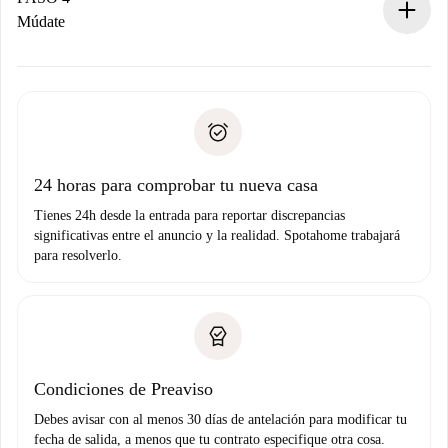
Si es rechazada: No te haremos ningún cargo y te
Múdate
ofreceremos alternativas.
Acuerda con el propietario los detalles de tu llegada,
Documentos necesarios si tu propiedad es “
Spotahome
recogida de llaves, etc.
plus
”.
Spotahome sólo transferirá el primer pago al propietario si
Documento de identidad o Pasaporte
no nos comunicas ningún problema.
Prueba de solvencia
Domiciliación del pago
24 horas para comprobar tu nueva casa
Tienes 24h desde la entrada para reportar discrepancias
significativas entre el anuncio y la realidad. Spotahome trabajará
para resolverlo.
Condiciones de Preaviso
Debes avisar con al menos 30 días de antelación para modificar tu
fecha de salida, a menos que tu contrato especifique otra cosa.