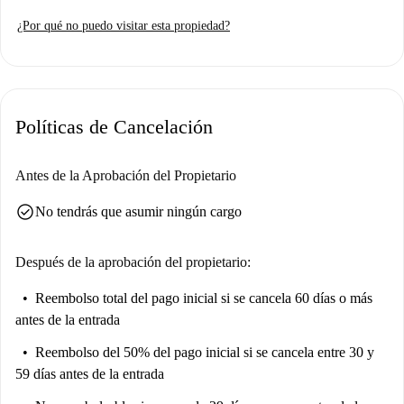
debe contratarse por separado. Cabe destacar que no se permite fumar, ni
¿Por qué no puedo visitar esta propiedad?
mascotas, ni visitas nocturnas, y el propietario no reside en la propiedad.
Situado en Porte Dauphine, este estudio está rodeado de atractivos
lugares de interés. Restaurantes como Fromagerie d'Alexandra,
Boucherie Gilles y L'Époque se encuentran a pocos pasos, junto con
Políticas de Cancelación
otros servicios como el mercado Épicerie Cave Foch Pergolèse y el
establecimiento de comida rápida Brasserie Les Muses. El barrio ofrece
la comodidad y el encanto de vivir en París.
Antes de la Aprobación del Propietario
check_circle
No tendrás que asumir ningún cargo
Después de la aprobación del propietario:
Reembolso total del pago inicial
si se cancela 60 días o más
antes de la entrada
Reembolso del 50% del pago inicial
si se cancela entre 30 y
59 días antes de la entrada