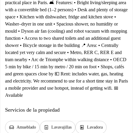
practical place in Paris. 🛋️ Features: • Bright living/sleeping area
with a convertible bed (1–2 persons) • Desk and plenty of storage
space • Kitchen with dishwasher, fridge and kitchen stove •
Washer–dryer in one unit • Spacious shower, no humidity or
mould • Dyson air fan (cooling) and robot vacuum with mopping
function • Access to two shared toilets and an additional guest
shower • Bicycle storage in the building 📍 Area: • Centrally
located yet very calm and secure • Metro, RER C, RER E and
tram nearby • Arc de Triomphe within walking distance • OECD
5 min by bike / 15 min by metro / 20 min on foot • Shops, cafés
and green spaces close by 💶 Rent: includes water, gas, heating
and electricity. We recommend to use for a short time stay in Paris
a mobile provider and use hotspot, instead of getting wifi. 📅
Available
Servicios de la propiedad
chair
dishwasher_gen
local_laundry_service
Amueblado
Lavavajillas
Lavadora