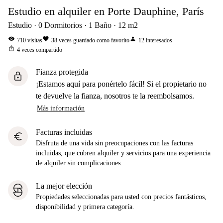
Estudio en alquiler en Porte Dauphine, París
Estudio
0
Dormitorios
1
Baño
12
m2
visibility
favorite
person
710
visitas
38
veces guardado como favorito
12
interesados
ios_share
4
veces compartido
Fianza protegida
lock
¡Estamos aquí para ponértelo fácil! Si el propietario no
te devuelve la fianza, nosotros te la reembolsamos.
Más información
Facturas incluidas
euro
Disfruta de una vida sin preocupaciones con las facturas
incluidas, que cubren alquiler y servicios para una experiencia
de alquiler sin complicaciones.
La mejor elección
Propiedades seleccionadas para usted con precios fantásticos,
disponibilidad y primera categoría.