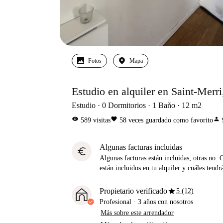
Fotos
Mapa
Estudio en alquiler en Saint-Merri
Estudio
0
Dormitorios
1
Baño
12
m2
visibility
favorite
person
589
visitas
58
veces guardado como favorito
Algunas facturas incluidas
euro
Algunas facturas están incluidas; otras no. 
están incluidos en tu alquiler y cuáles tendr
star
Propietario verificado
5 (12)
Profesional
·
3 años
con nosotros
Más sobre este arrendador