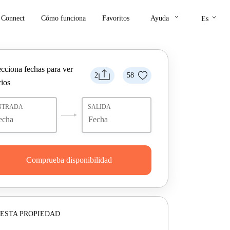
keyboard_arrow_down
keyboard_arrow_down
Connect
Cómo funciona
Favoritos
Ayuda
Es
ecciona fechas para ver
2
58
cios
NTRADA
SALIDA
Comprueba disponibilidad
ESTA PROPIEDAD