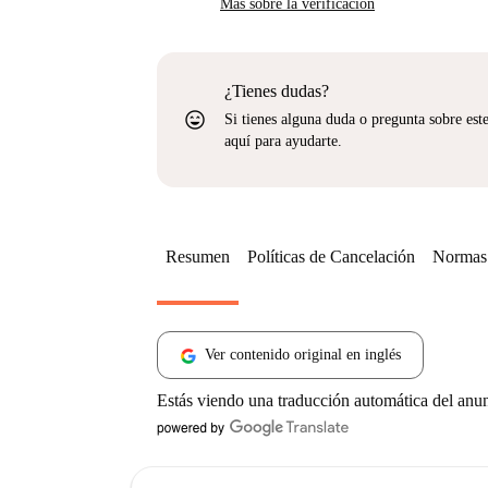
Más sobre la verificación
¿Tienes dudas?
sentiment_very_satisfied
Si tienes alguna duda o pregunta sobre est
aquí para ayudarte.
Resumen
Políticas de Cancelación
Normas 
Ver contenido original en inglés
Estás viendo una traducción automática del anu