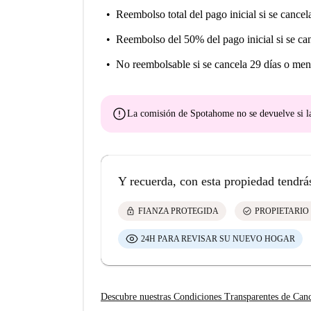
Reembolso total del pago inicial
si se cancel
Reembolso del 50% del pago inicial
si se ca
No reembolsable
si se cancela 29 días o men
error
La comisión de Spotahome
no se devuelve
si l
Y recuerda, con esta propiedad tendrá
lock
check_circle
FIANZA PROTEGIDA
PROPIETARIO
24H PARA REVISAR SU NUEVO HOGAR
Descubre nuestras Condiciones Transparentes de Can