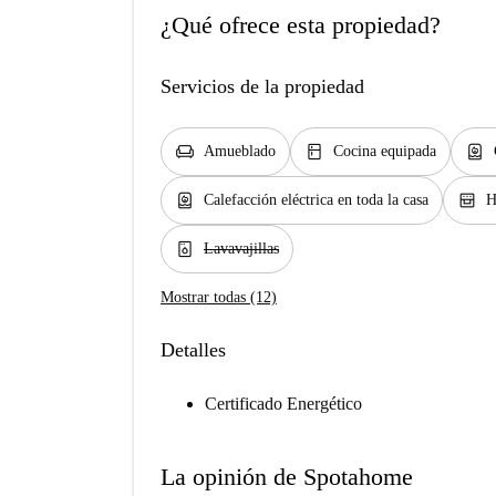
¿Qué ofrece esta propiedad?
Servicios de la propiedad
chair
kitchen
water_heater
Amueblado
Cocina equipada
water_heater
oven_gen
Calefacción eléctrica en toda la casa
H
dishwasher_gen
Lavavajillas
Mostrar todas (12)
Detalles
Certificado Energético
La opinión de Spotahome