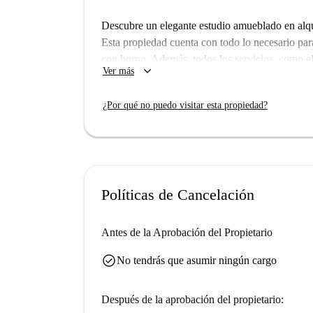
Descubre un elegante estudio amueblado en alqui
Esta propiedad cuenta con todo lo necesario pa
con horno. Además, todos los servicios, como ele
keyboard_arrow_down
Ver más
garantizando una experiencia de vida sin compli
estar seguro de la calidad y fiabilidad de tu futu
¿Por qué no puedo visitar esta propiedad?
Saint-Merri es una zona animada con muchos atr
numerosas opciones gastronómicas, como Flam's,
pasos. Disfruta de vivir en una zona vibrante y 
Políticas de Cancelación
Antes de la Aprobación del Propietario
check_circle
No tendrás que asumir ningún cargo
Después de la aprobación del propietario: