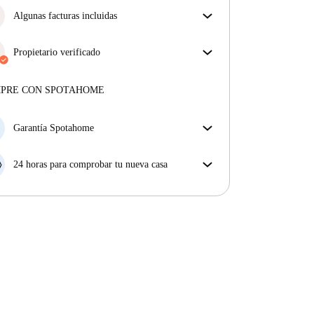
Algunas facturas incluidas
Algunas facturas están incluidas; otras no. Consulta
la descripción del anuncio para ver qué suministros
Propietario verificado
están incluidos en tu alquiler y cuáles tendrás que
Profesional
·
3 años
con nosotros
pagar aparte.
Más sobre este arrendador
MPRE CON SPOTAHOME
Más sobre la verificación
Garantía Spotahome
Si el propietario cancela tu reserva dentro de las 48
horas previas a la fecha de entrada, Spotahome A) te
24 horas para comprobar tu nueva casa
ayudará a encontrar un nuevo alojamiento y cubrirá
Si existe alguna diferencia con el anuncio que viste
el hotel hasta que encuentres nueva casa o B) te hará
en Spotahome, comunícanoslo dentro de las 24 horas
la devolución íntegra de la reserva.
siguientes a tu llegada para que podamos buscar una
solución.