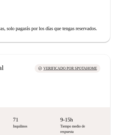
yas, solo pagarás por los días que tengas reservados.
al
check_circle
VERIFICADO POR SPOTAHOME
71
9-15h
Inquilinos
Tiempo medio de
respuesta