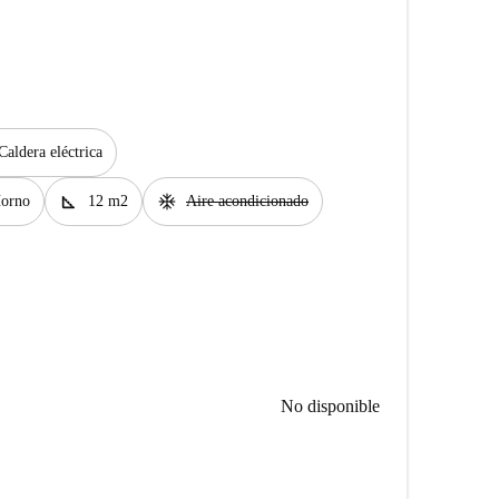
Caldera eléctrica
square_foot
ac_unit
orno
12 m2
Aire acondicionado
No disponible