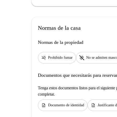
Normas de la casa
Normas de la propiedad
smoke_free
pet_supplies
Prohibido fumar
No se admiten masco
Documentos que necesitarás para reservar
Tenga estos documentos listos para el siguiente p
completar.
description
description
Documento de identidad
Justificante 