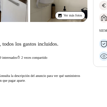
euro
Ver más fotos
SIE
, todos los gastos incluidos.
ios_share
9
interesados
2
veces compartido
Consulta la descripción del anuncio para ver qué suministros
ás que pagar aparte.