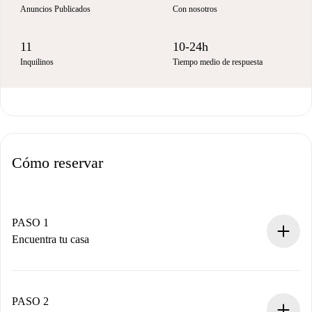
Anuncios Publicados
Con nosotros
11
10-24h
Inquilinos
Tiempo medio de respuesta
Cómo reservar
PASO 1
Encuentra tu casa
Proceso de reserva 100% online.
Casas y Propietarios verificados.
Tienes toda la información necesaria por adelantado.
PASO 2