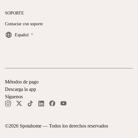
SOPORTE
Contactar con soporte
keyboard_arrow_down
Español
Métodos de pago
Descarga la app
Síguenos
©
2026
Spotahome —
Todos los derechos reservados