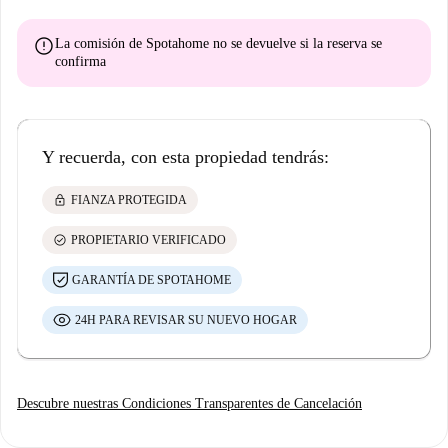
error
La comisión de Spotahome
no se devuelve
si la reserva se
confirma
Y recuerda, con esta propiedad tendrás:
lock
FIANZA PROTEGIDA
check_circle
PROPIETARIO VERIFICADO
GARANTÍA DE SPOTAHOME
24H PARA REVISAR SU NUEVO HOGAR
Descubre nuestras Condiciones Transparentes de Cancelación