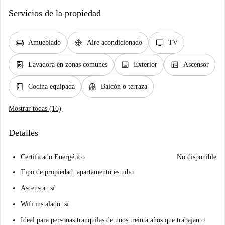
Servicios de la propiedad
chair
ac_unit
tv
Amueblado
Aire acondicionado
TV
local_laundry_service
image
elevator
Lavadora en zonas comunes
Exterior
Ascensor
kitchen
balcony
Cocina equipada
Balcón o terraza
Mostrar todas (16)
Detalles
Certificado Energético
No disponible
Tipo de propiedad: apartamento estudio
Ascensor: sí
Wifi instalado: sí
Ideal para personas tranquilas de unos treinta años que trabajan o