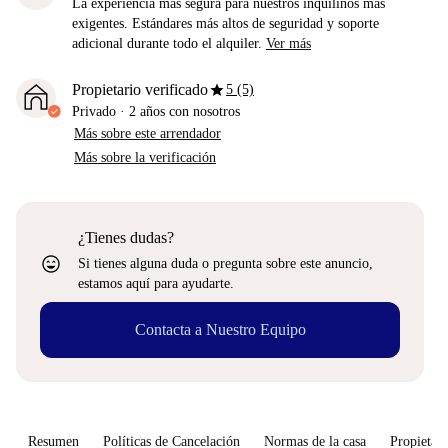
La experiencia más segura para nuestros inquilinos más
exigentes. Estándares más altos de seguridad y soporte
adicional durante todo el alquiler.
Ver más
star
Propietario verificado
5 (5)
Privado
·
2 años
con nosotros
Más sobre este arrendador
Más sobre la verificación
¿Tienes dudas?
sentiment_very_satisfied
Si tienes alguna duda o pregunta sobre este anuncio,
estamos aquí para ayudarte.
Contacta a Nuestro Equipo
Resumen
Políticas de Cancelación
Normas de la casa
Propietari