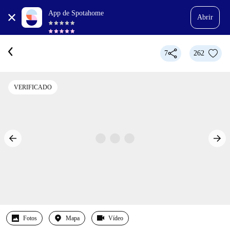
App de Spotahome
Abrir
7
262
VERIFICADO
Fotos
Mapa
Vídeo