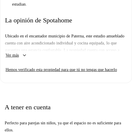
estudian.
La opinión de Spotahome
Ubicado en el encantador municipio de Paterna, este estudio amueblado
cuenta con aire acondicionado individual y cocina equipada, lo que
garantiza una estancia confortable. La propiedad cuenta con acceso a
keyboard_arrow_down
Ver más
piscina, ascensor y balcón/terraza para disfrutar del aire libre. Se permite
fumar y se admiten parejas, profesionales, estudiantes y estudiantes
Hemos verificado esta propiedad para que tú no tengas que hacerlo
Erasmus.
La ubicación del estudio es conveniente, con la estación de metro
Llarga-Terramelar a poca distancia, lo que facilita el transporte público.
Entre los servicios locales se incluyen el mercado Consum, el Café El
Siglo y una variedad de restaurantes cercanos, como el Bar Polideportivo
A tener en cuenta
Terramelar y L'Italiano Pizza Cien Por Cien.
Perfecto para parejas sin niños
, ya que el espacio no es suficiente para
ellos.