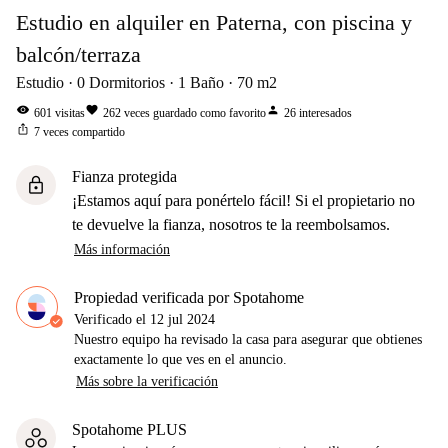
Estudio en alquiler en Paterna, con piscina y
balcón/terraza
Estudio
0
Dormitorios
1
Baño
70
m2
visibility
favorite
person
601
visitas
262
veces guardado como favorito
26
interesados
ios_share
7
veces compartido
Fianza protegida
lock
¡Estamos aquí para ponértelo fácil! Si el propietario no
te devuelve la fianza, nosotros te la reembolsamos.
Más información
Propiedad verificada por Spotahome
Verificado el
12 jul 2024
Nuestro equipo ha revisado la casa para asegurar que obtienes
exactamente lo que ves en el anuncio.
Más sobre la verificación
Spotahome PLUS