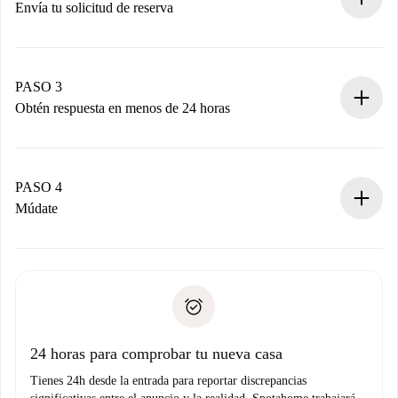
Envía tu solicitud de reserva
Envía detalles básicos de tu perfil y de tu método de pago.
Recuerda que no te cobraremos nada hasta que el
propietario acepte.
PASO 3
Obtén respuesta en menos de 24 horas
El propietario tiene menos de 24 horas para confirmar.
Si es aceptada, te haremos el cargo y te pondremos en
contacto con el propietario.
PASO 4
Si es rechazada: No te haremos ningún cargo y te
Múdate
ofreceremos alternativas.
Acuerda con el propietario los detalles de tu llegada,
Documentos necesarios si tu propiedad es “
Spotahome
recogida de llaves, etc.
plus
”.
Spotahome sólo transferirá el primer pago al propietario si
Documento de identidad o Pasaporte
no nos comunicas ningún problema.
Prueba de solvencia
Domiciliación del pago
24 horas para comprobar tu nueva casa
Tienes 24h desde la entrada para reportar discrepancias