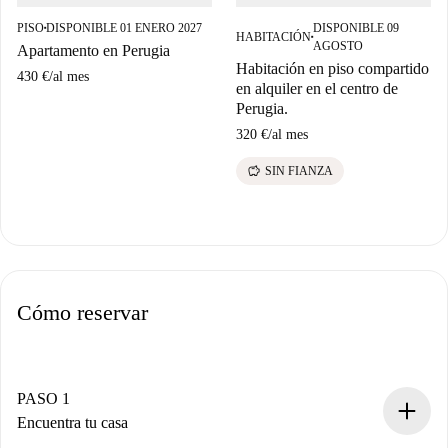
PISO
DISPONIBLE 01 ENERO 2027
DISPONIBLE 09
■
HABITACIÓN
■
AGOSTO
Apartamento en Perugia
Habitación en piso compartido
430 €
/
al mes
en alquiler en el centro de
Perugia.
320 €
/
al mes
savings
SIN FIANZA
Cómo reservar
PASO 1
Encuentra tu casa