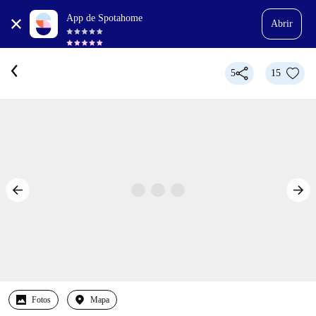
App de Spotahome
Abrir
5
15
Fotos
Mapa