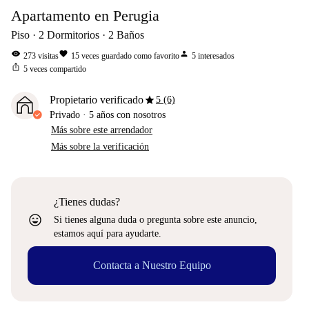
Apartamento en Perugia
Piso
2
Dormitorios
2
Baños
visibility
favorite
person
273
visitas
15
veces guardado como favorito
5
interesados
ios_share
5
veces compartido
star
Propietario verificado
5 (6)
Privado
·
5 años
con nosotros
Más sobre este arrendador
Más sobre la verificación
¿Tienes dudas?
sentiment_very_satisfied
Si tienes alguna duda o pregunta sobre este anuncio,
estamos aquí para ayudarte.
Contacta a Nuestro Equipo