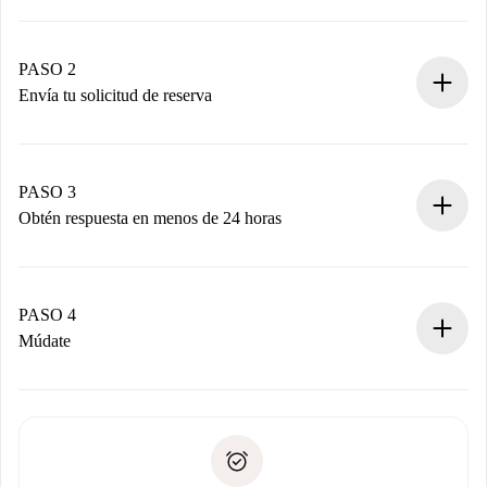
Proceso de reserva 100% online.
Casas y Propietarios verificados.
Tienes toda la información necesaria por adelantado.
PASO 2
Envía tu solicitud de reserva
Envía detalles básicos de tu perfil y de tu método de pago.
Recuerda que no te cobraremos nada hasta que el
propietario acepte.
PASO 3
Obtén respuesta en menos de 24 horas
El propietario tiene menos de 24 horas para confirmar.
Si es aceptada, te haremos el cargo y te pondremos en
contacto con el propietario.
PASO 4
Si es rechazada: No te haremos ningún cargo y te
Múdate
ofreceremos alternativas.
Acuerda con el propietario los detalles de tu llegada,
Documentos necesarios si tu propiedad es “
Spotahome
recogida de llaves, etc.
plus
”.
Spotahome sólo transferirá el primer pago al propietario si
Documento de identidad o Pasaporte
no nos comunicas ningún problema.
Prueba de solvencia