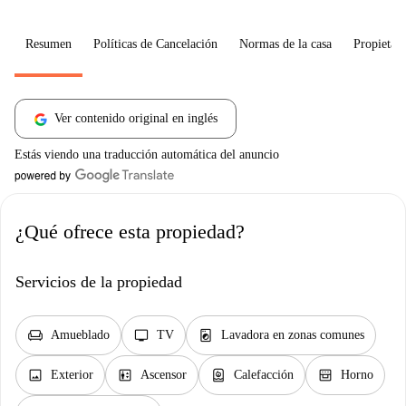
Resumen
Políticas de Cancelación
Normas de la casa
Propietari
Ver contenido original en inglés
Estás viendo una traducción automática del anuncio
¿Qué ofrece esta propiedad?
Servicios de la propiedad
chair
tv
local_laundry_service
Amueblado
TV
Lavadora en zonas comunes
image
elevator
water_heater
oven_gen
Exterior
Ascensor
Calefacción
Horno