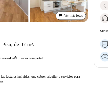
euro
Ver más fotos
SIE
 Pisa, de 37 m².
ios_share
interesados
1
veces compartido
las facturas incluidas, que cubren alquiler y servicios para
nes.