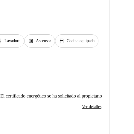
y_service
elevator
kitchen
Lavadora
Ascensor
Cocina equipada
El certificado energético se ha solicitado al propietario
Ver detalles