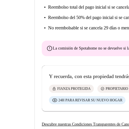
propiedad se comunicará con usted directamente. 
Reembolso total del pago inicial
si se cancel
primer mes (si no están incluidos en el alquile
sobre cómo proceder a firmar el contrato.
Reembolso del 50% del pago inicial
si se ca
No reembolsable
si se cancela 29 días o men
error
La comisión de Spotahome
no se devuelve
si l
Y recuerda, con esta propiedad tendrá
lock
check_circle
FIANZA PROTEGIDA
PROPIETARIO
24H PARA REVISAR SU NUEVO HOGAR
Descubre nuestras Condiciones Transparentes de Can