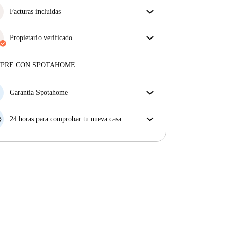
Facturas incluidas
Disfruta de una vida sin preocupaciones con las
facturas incluidas, que cubren alquiler y servicios
Propietario verificado
para una experiencia de alquiler sin complicaciones.
Profesional
·
4 meses
con nosotros
Más sobre este arrendador
MPRE CON SPOTAHOME
Más sobre la verificación
Garantía Spotahome
Si el propietario cancela tu reserva dentro de las 48
horas previas a la fecha de entrada, Spotahome A) te
24 horas para comprobar tu nueva casa
ayudará a encontrar un nuevo alojamiento y cubrirá
Si existe alguna diferencia con el anuncio que viste
el hotel hasta que encuentres nueva casa o B) te hará
en Spotahome, comunícanoslo dentro de las 24 horas
la devolución íntegra de la reserva.
siguientes a tu llegada para que podamos buscar una
solución.