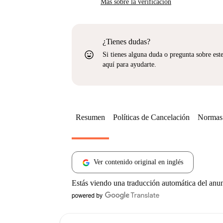
Más sobre la verificación
¿Tienes dudas?
sentiment_very_satisfied
Si tienes alguna duda o pregunta sobre est
aquí para ayudarte.
Resumen
Políticas de Cancelación
Normas 
Ver contenido original en inglés
Estás viendo una traducción automática del anu