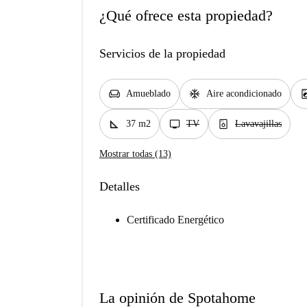
¿Qué ofrece esta propiedad?
Servicios de la propiedad
chair
ac_unit
local_laundr
Amueblado
Aire acondicionado
square_foot
tv
dishwasher_gen
37 m2
TV
Lavavajillas
Mostrar todas (13)
Detalles
Certificado Energético
La opinión de Spotahome