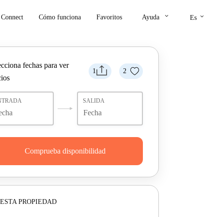
keyboard_arrow_down
keyboard_arrow_down
Connect
Cómo funciona
Favoritos
Ayuda
Es
ecciona fechas para ver
1
2
cios
NTRADA
SALIDA
Comprueba disponibilidad
ESTA PROPIEDAD