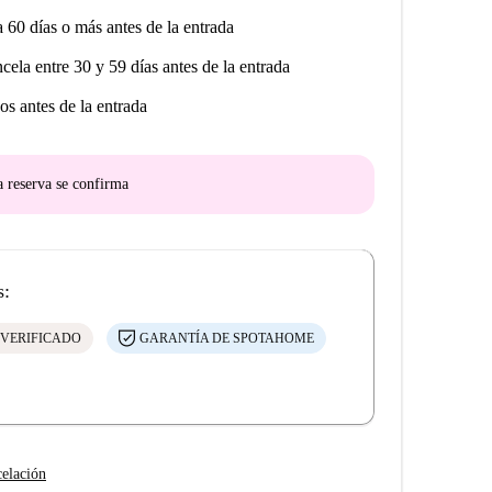
Solicitarán el pago de la fianza y de los gastos del
a 60 días o más antes de la entrada
r pagado en Spotahome). También recibirá instrucciones
ncela entre 30 y 59 días antes de la entrada
os antes de la entrada
a reserva se confirma
s:
 VERIFICADO
GARANTÍA DE SPOTAHOME
celación