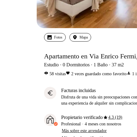
Fotos
Mapa
Apartamento en Via Enrico Fermi,
Estudio
0
Dormitorios
1
Baño
37
m2
visibility
favorite
person
58
visitas
2
veces guardado como favorito
1
Facturas incluidas
euro
Disfruta de una vida sin preocupaciones con 
una experiencia de alquiler sin complicacio
star
Propietario verificado
4.3 (19)
Profesional
·
4 meses
con nosotros
Más sobre este arrendador