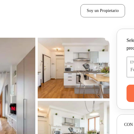
Soy un Propietario
Sel
pre
E
CON 