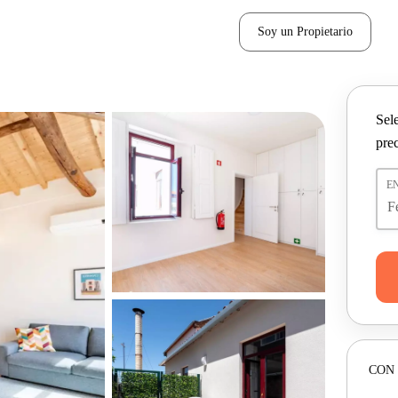
Soy un Propietario
Sel
pre
E
CON 