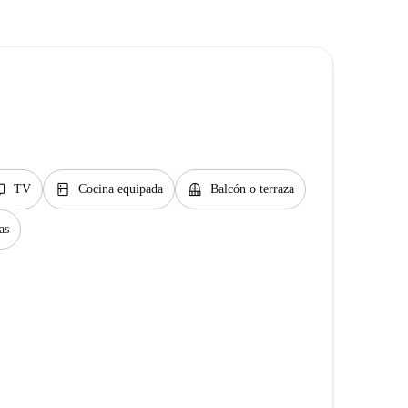
v
kitchen
balcony
TV
Cocina equipada
Balcón o terraza
as