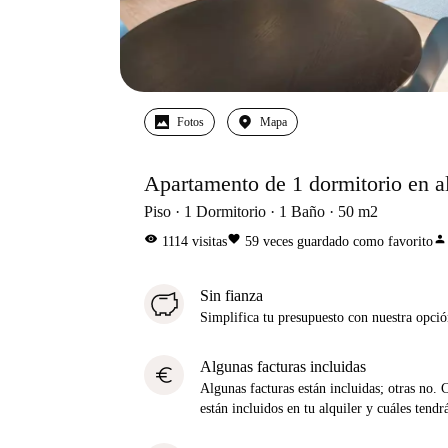
Fotos
Mapa
Apartamento de 1 dormitorio en a
Piso
1
Dormitorio
1
Baño
50
m2
visibility
favorite
person
1114
visitas
59
veces guardado como favorito
Sin fianza
Simplifica tu presupuesto con nuestra opci
Algunas facturas incluidas
euro
Algunas facturas están incluidas; otras no. 
están incluidos en tu alquiler y cuáles tendr