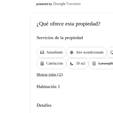
¿Qué ofrece esta propiedad?
Servicios de la propiedad
chair
ac_unit
t
Amueblado
Aire acondicionado
water_heater
square_foot
dishwasher_gen
Calefacción
50 m2
Lavavajill
Mostrar todas (12)
Habitación 1
Detalles