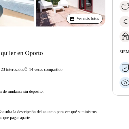
Ver más fotos
euro
lquiler en Oporto
SIE
ios_share
23
interesados
14
veces compartido
ón de mudanza sin depósito.
Consulta la descripción del anuncio para ver qué suministros
ás que pagar aparte.