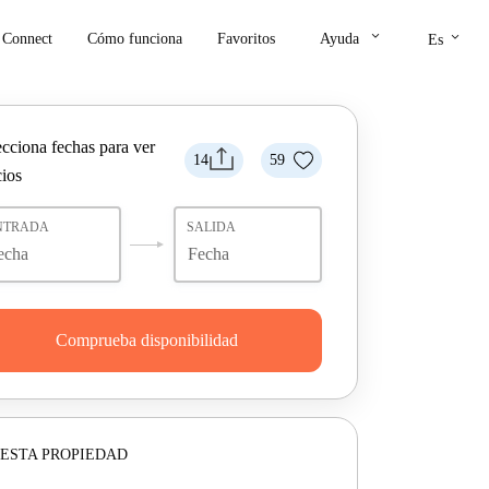
keyboard_arrow_down
keyboard_arrow_down
Connect
Cómo funciona
Favoritos
Ayuda
Es
ecciona fechas para ver
14
59
cios
NTRADA
SALIDA
Comprueba disponibilidad
ESTA PROPIEDAD