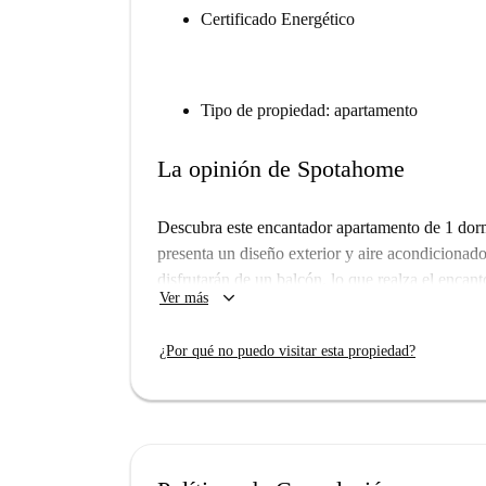
Certificado Energético
Tipo de propiedad: apartamento
La opinión de Spotahome
Descubra este encantador apartamento de 1 dorm
presenta un diseño exterior y aire acondiciona
disfrutarán de un balcón, lo que realza el encan
keyboard_arrow_down
Ver más
comodidad de preparar comidas, y la limpieza per
edades, profesionales, estudiantes y parejas. A
¿Por qué no puedo visitar esta propiedad?
propietarios han sido investigados exhaustivament
La propiedad se encuentra en Oporto, cerca de v
atracciones turísticas de renombre como la Fun
Santiago de Lobão y la Installation Artistique
Tapioca ofrecen diversas opciones gastronómicas