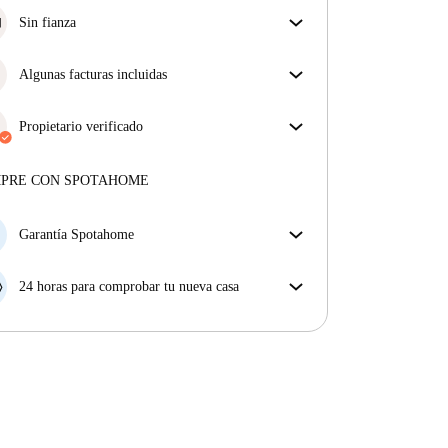
Sin fianza
Simplifica tu presupuesto con nuestra opción de
mudanza sin depósito.
Algunas facturas incluidas
Algunas facturas están incluidas; otras no. Consulta
la descripción del anuncio para ver qué suministros
Propietario verificado
están incluidos en tu alquiler y cuáles tendrás que
Profesional
·
4 años
con nosotros
pagar aparte.
Más sobre este arrendador
MPRE CON SPOTAHOME
Más sobre la verificación
Garantía Spotahome
Si el propietario cancela tu reserva dentro de las 48
horas previas a la fecha de entrada, Spotahome A) te
24 horas para comprobar tu nueva casa
ayudará a encontrar un nuevo alojamiento y cubrirá
Si existe alguna diferencia con el anuncio que viste
el hotel hasta que encuentres nueva casa o B) te hará
en Spotahome, comunícanoslo dentro de las 24 horas
la devolución íntegra de la reserva.
siguientes a tu llegada para que podamos buscar una
solución.