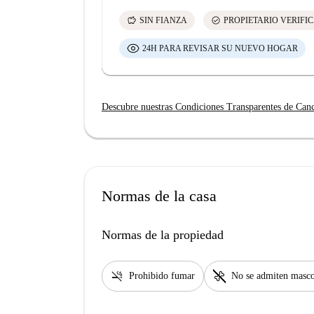
savings
check_circle
SIN FIANZA
PROPIETARIO VERIFI
24H PARA REVISAR SU NUEVO HOGAR
Descubre nuestras Condiciones Transparentes de Can
Normas de la casa
Normas de la propiedad
smoke_free
pet_supplies
Prohibido fumar
No se admiten masco