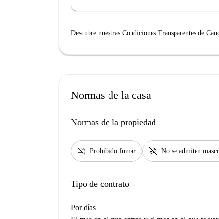
Descubre nuestras Condiciones Transparentes de Can
Normas de la casa
Normas de la propiedad
smoke_free
pet_supplies
Prohibido fumar
No se admiten masco
Tipo de contrato
Por días