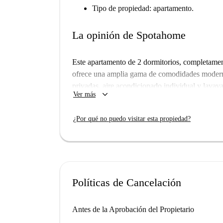
Tipo de propiedad: apartamento.
La opinión de Spotahome
Este apartamento de 2 dormitorios, completamen
ofrece una amplia gama de comodidades modern
privadas, aire acondicionado individual y lavav
keyboard_arrow_down
Ver más
ascensor para facilitar el acceso y balcón/terraza
mascotas ni fumar, se ofrece limpieza periódica 
¿Por qué no puedo visitar esta propiedad?
agua y wifi se abonan al propietario en el mome
someten a un riguroso proceso de selección para 
Ubicado en el dinámico municipio de Vila Nova 
atracciones. En las inmediaciones, se encuentra
Escadas do Codessal y el Jardín del Morro, luga
Políticas de Cancelación
destacados incluyen el Mosteiro da Serra do Pila
que ofrecen experiencias culturales y agradables 
Antes de la Aprobación del Propietario