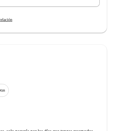
celación
tas