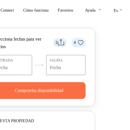
keyboard_arrow_down
keyboard_arrow_down
Connect
Cómo funciona
Favoritos
Ayuda
Es
ecciona fechas para ver
2
4
cios
NTRADA
SALIDA
Comprueba disponibilidad
ESTA PROPIEDAD