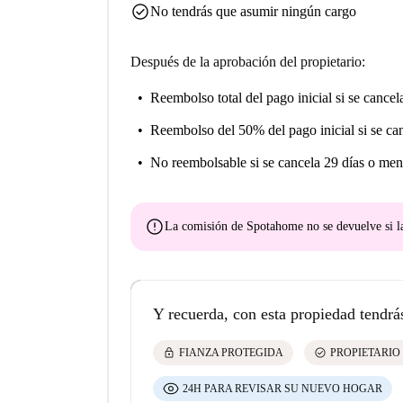
check_circle
No tendrás que asumir ningún cargo
Después de la aprobación del propietario:
Reembolso total del pago inicial
si se cancel
Reembolso del 50% del pago inicial
si se ca
No reembolsable
si se cancela 29 días o men
error
La comisión de Spotahome
no se devuelve
si l
Y recuerda, con esta propiedad tendrá
lock
check_circle
FIANZA PROTEGIDA
PROPIETARIO
24H PARA REVISAR SU NUEVO HOGAR