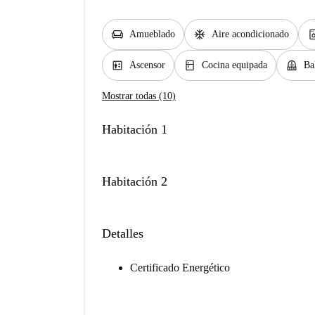
chair
ac_unit
dishwash
Amueblado
Aire acondicionado
elevator
kitchen
balcony
Ascensor
Cocina equipada
Ba
Mostrar todas (10)
Habitación 1
Habitación 2
Detalles
Certificado Energético