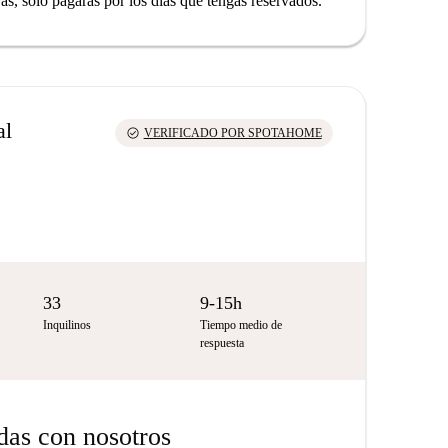
yas, solo pagarás por los días que tengas reservados.
al
check_circle
VERIFICADO POR SPOTAHOME
33
9-15h
Inquilinos
Tiempo medio de
respuesta
das con nosotros