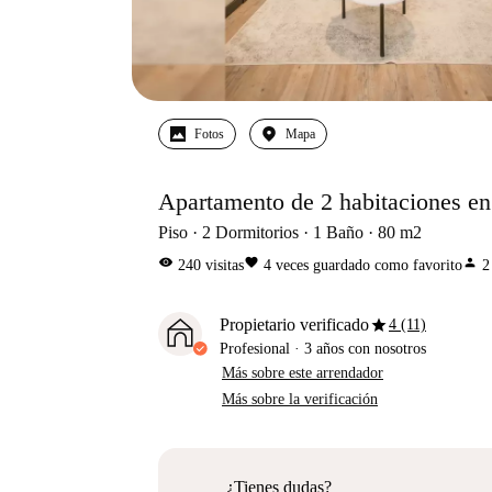
Fotos
Mapa
Apartamento de 2 habitaciones en
Piso
2
Dormitorios
1
Baño
80
m2
visibility
favorite
person
240
visitas
4
veces guardado como favorito
2
star
Propietario verificado
4 (11)
Profesional
·
3 años
con nosotros
Más sobre este arrendador
Más sobre la verificación
¿Tienes dudas?