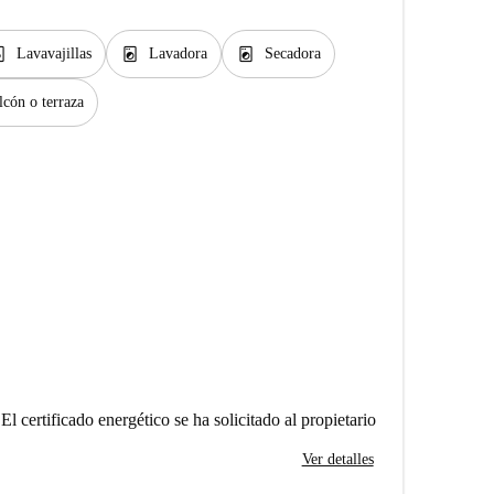
er_gen
local_laundry_service
local_laundry_service
Lavavajillas
Lavadora
Secadora
lcón o terraza
El certificado energético se ha solicitado al propietario
Ver detalles