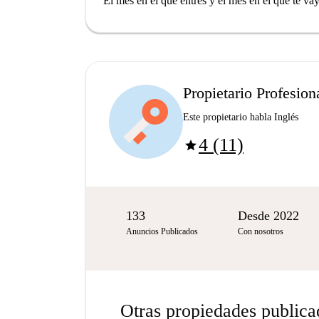
El mes en el que entres y el mes en el que te va
Propietario Profesion
Este propietario habla Inglés
4 (11)
star
133
Desde 2022
Anuncios Publicados
Con nosotros
Otras propiedades publica