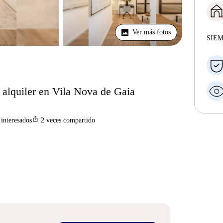
Ver más fotos
SIE
 alquiler en Vila Nova de Gaia
ios_share
interesados
2
veces compartido