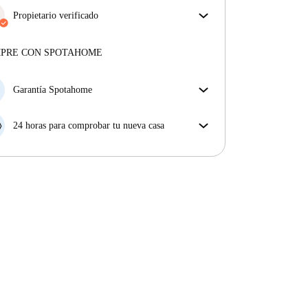
Propietario verificado
Profesional
·
3 años
con nosotros
Más sobre este arrendador
MPRE CON SPOTAHOME
Más sobre la verificación
Garantía Spotahome
Si el propietario cancela tu reserva dentro de las 48
horas previas a la fecha de entrada, Spotahome A) te
24 horas para comprobar tu nueva casa
ayudará a encontrar un nuevo alojamiento y cubrirá
Si existe alguna diferencia con el anuncio que viste
el hotel hasta que encuentres nueva casa o B) te hará
en Spotahome, comunícanoslo dentro de las 24 horas
la devolución íntegra de la reserva.
siguientes a tu llegada para que podamos buscar una
solución.