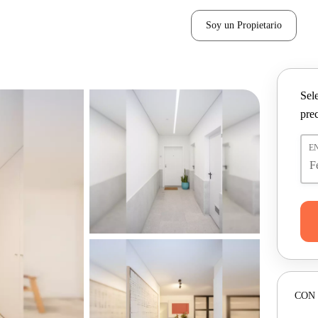
Soy un Propietario
Sel
pre
E
CON 