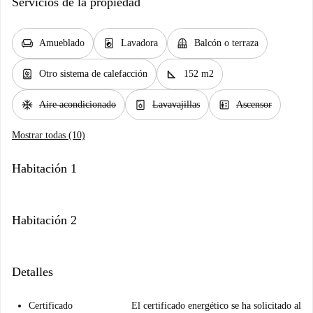
Servicios de la propiedad
chair
local_laundry_service
balcony
Amueblado
Lavadora
Balcón o terraza
water_heater
square_foot
Otro sistema de calefacción
152 m2
ac_unit
dishwasher_gen
elevator
Aire acondicionado
Lavavajillas
Ascensor
Mostrar todas (10)
Habitación 1
Habitación 2
Detalles
Certificado
El certificado energético se ha solicitado al