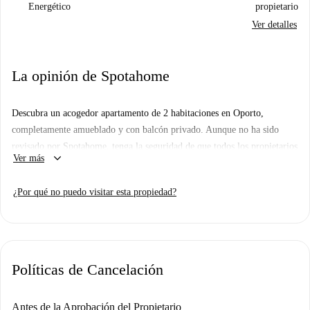
Energético
propietario
Ver detalles
La opinión de Spotahome
Descubra un acogedor apartamento de 2 habitaciones en Oporto,
completamente amueblado y con balcón privado. Aunque no ha sido
revisado por Spotahome, tenga la seguridad de que todos los propietarios
keyboard_arrow_down
Ver más
de nuestra plataforma pasan por un exhaustivo proceso de selección.
Ubicado en Oporto, cerca de importantes atracciones turísticas como la
¿Por qué no puedo visitar esta propiedad?
Capela dos Pestanas, el Perro Grafiti y el Monumento a Deus Baco,
disfrutará de fácil acceso a algunos de los lugares más destacados de la
ciudad. Sumérjase en la vibrante cultura e historia de Oporto con esta
propiedad con una ubicación ideal.
Políticas de Cancelación
Antes de la Aprobación del Propietario