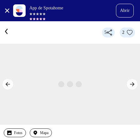
App de Spotahome
Abrir
5
2
Fotos
Mapa