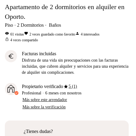
Apartamento de 2 dormitorios en alquiler en
Oporto.
Piso
2
Dormitorios
Baños
visibility
favorite
person
61
visitas
2
veces guardado como favorito
4
interesados
ios_share
4
veces compartido
Facturas incluidas
euro
Disfruta de una vida sin preocupaciones con las facturas
incluidas, que cubren alquiler y servicios para una experiencia
de alquiler sin complicaciones.
star
Propietario verificado
5 (1)
Profesional
·
6 meses
con nosotros
Más sobre este arrendador
Más sobre la verificación
¿Tienes dudas?