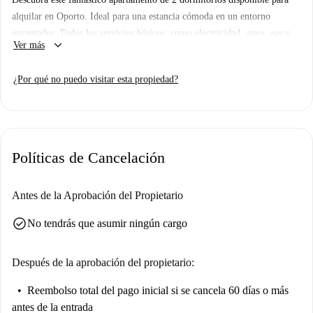
alquilar en Oporto. Ideal para una estancia cómoda en un entorno
encantador. Todos los servicios básicos, como electricidad, agua, gas y
keyboard_arrow_down
Ver más
wifi, están cubiertos.
El apartamento se encuentra en una zona privilegiada de Oporto, cerca
¿Por qué no puedo visitar esta propiedad?
de importantes atracciones turísticas como la Casa da Rua de São
Miguel, el Miradouro da Vitória y la Igreja Parroquial de Nossa Senhora
da Vitória, entre otras. Disfrute de la vibrante cultura local y de sus
lugares históricos a un paso.
Políticas de Cancelación
Antes de la Aprobación del Propietario
check_circle
No tendrás que asumir ningún cargo
Después de la aprobación del propietario:
Reembolso total del pago inicial
si se cancela 60 días o más
antes de la entrada