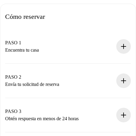
Cómo reservar
PASO 1
Encuentra tu casa
Proceso de reserva 100% online.
Casas y Propietarios verificados.
Tienes toda la información necesaria por adelantado.
PASO 2
Envía tu solicitud de reserva
Envía detalles básicos de tu perfil y de tu método de pago.
Recuerda que no te cobraremos nada hasta que el
propietario acepte.
PASO 3
Obtén respuesta en menos de 24 horas
El propietario tiene menos de 24 horas para confirmar.