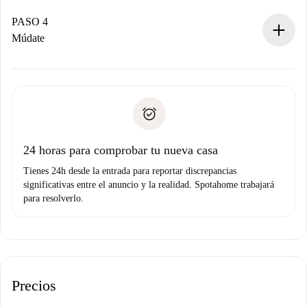
Si es aceptada, te haremos el cargo y te pondremos en
contacto con el propietario.
PASO 4
Si es rechazada: No te haremos ningún cargo y te
Múdate
ofreceremos alternativas.
Acuerda con el propietario los detalles de tu llegada,
Documentos necesarios si tu propiedad es “
Spotahome
recogida de llaves, etc.
plus
”.
Spotahome sólo transferirá el primer pago al propietario si
Documento de identidad o Pasaporte
no nos comunicas ningún problema.
Prueba de solvencia
Domiciliación del pago
24 horas para comprobar tu nueva casa
Tienes 24h desde la entrada para reportar discrepancias
significativas entre el anuncio y la realidad. Spotahome trabajará
para resolverlo.
Precios