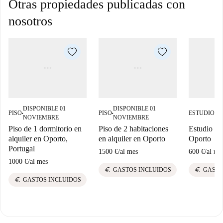
Otras propiedades publicadas con
nosotros
DISPONIBLE 01
DISPONIBLE 01
DI
PISO
PISO
ESTUDIO
■
■
■
NOVIEMBRE
NOVIEMBRE
N
Piso de 1 dormitorio en
Piso de 2 habitaciones
Estudio en 
alquiler en Oporto,
en alquiler en Oporto
Oporto
Portugal
1500 €
/
al mes
600 €
/
al me
1000 €
/
al mes
euro
euro
GASTOS INCLUIDOS
GASTO
euro
GASTOS INCLUIDOS