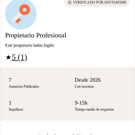
check_circle
VERIFICADO POR SPOTAHOME
Propietario Profesional
Este propietario habla Inglés
5 (1)
star
7
Desde 2026
Anuncios Publicados
Con nosotros
1
9-15h
Inquilinos
Tiempo medio de respuesta