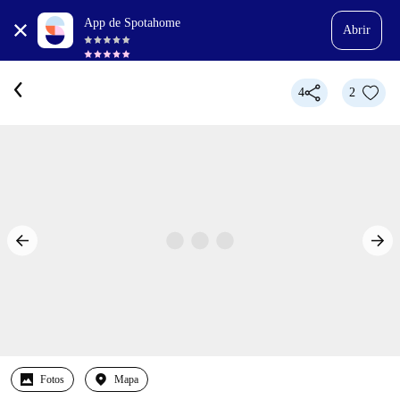
App de Spotahome
Abrir
4
2
Fotos
Mapa