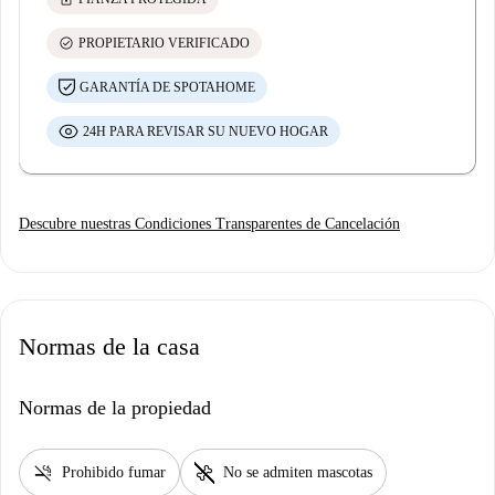
check_circle
PROPIETARIO VERIFICADO
GARANTÍA DE SPOTAHOME
24H PARA REVISAR SU NUEVO HOGAR
Descubre nuestras Condiciones Transparentes de Cancelación
Normas de la casa
Normas de la propiedad
smoke_free
pet_supplies
Prohibido fumar
No se admiten mascotas