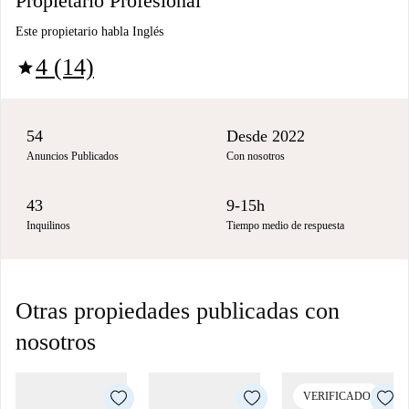
Propietario Profesional
Este propietario habla Inglés
4 (14)
star
54
Desde 2022
Anuncios Publicados
Con nosotros
43
9-15h
Inquilinos
Tiempo medio de respuesta
Otras propiedades publicadas con
nosotros
VERIFICADO