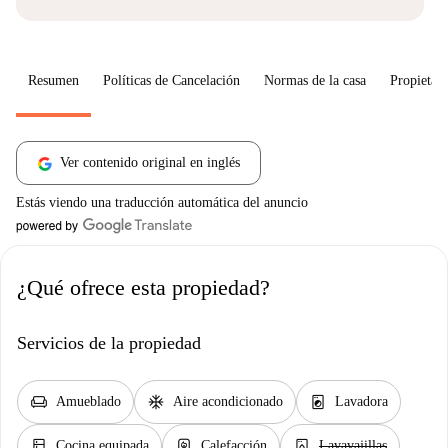
Resumen
Políticas de Cancelación
Normas de la casa
Propietari
Ver contenido original en inglés
Estás viendo una traducción automática del anuncio
¿Qué ofrece esta propiedad?
Servicios de la propiedad
chair
ac_unit
local_laundry_service
Amueblado
Aire acondicionado
Lavadora
kitchen
water_heater
dishwasher_gen
Cocina equipada
Calefacción
Lavavajillas