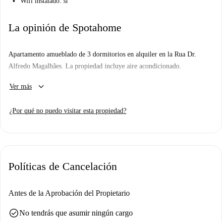
Wifi instalado: sí
La opinión de Spotahome
Apartamento amueblado de 3 dormitorios en alquiler en la Rua Dr.
Alfredo Magalhães. La propiedad incluye aire acondicionado.
Importante: - No hemos visitado este lugar... todavía. Enviamos a
keyboard_arrow_down
Ver más
Homecheckers a visitar cada apartamento en Spotahome, así que vuelva
pronto para una visita guiada más fotos de 360° y HD.
¿Por qué no puedo visitar esta propiedad?
Políticas de Cancelación
Antes de la Aprobación del Propietario
check_circle
No tendrás que asumir ningún cargo