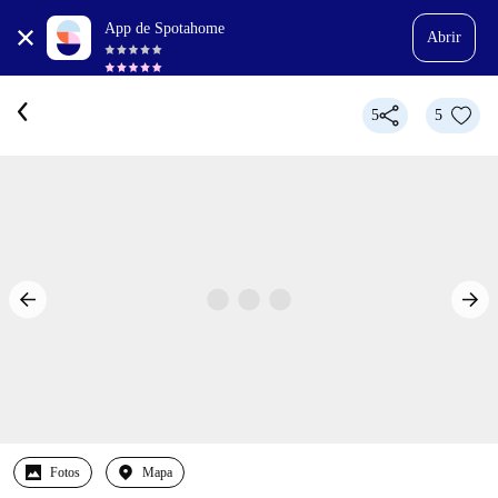
App de Spotahome
Abrir
5
5
Fotos
Mapa