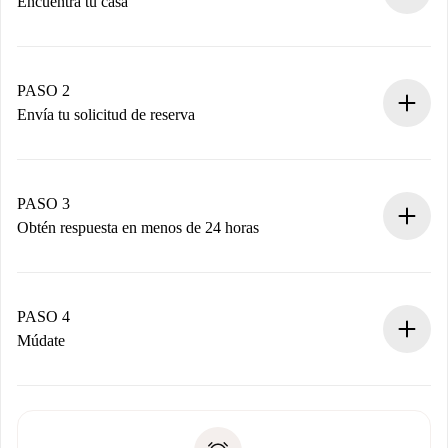
Encuentra tu casa
Proceso de reserva 100% online.
Casas y Propietarios verificados.
Tienes toda la información necesaria por adelantado.
PASO 2
Envía tu solicitud de reserva
Envía detalles básicos de tu perfil y de tu método de pago.
Recuerda que no te cobraremos nada hasta que el
propietario acepte.
PASO 3
Obtén respuesta en menos de 24 horas
El propietario tiene menos de 24 horas para confirmar.
Si es aceptada, te haremos el cargo y te pondremos en
contacto con el propietario.
PASO 4
Si es rechazada: No te haremos ningún cargo y te
Múdate
ofreceremos alternativas.
Acuerda con el propietario los detalles de tu llegada,
Documentos necesarios si tu propiedad es “
Spotahome
recogida de llaves, etc.
plus
”.
Spotahome sólo transferirá el primer pago al propietario si
Documento de identidad o Pasaporte