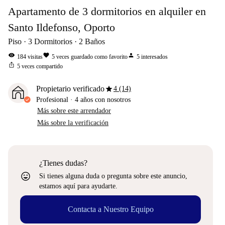
Apartamento de 3 dormitorios en alquiler en
Santo Ildefonso, Oporto
Piso
3
Dormitorios
2
Baños
visibility
favorite
person
184
visitas
5
veces guardado como favorito
5
interesados
ios_share
5
veces compartido
star
Propietario verificado
4 (14)
Profesional
·
4 años
con nosotros
Más sobre este arrendador
Más sobre la verificación
¿Tienes dudas?
sentiment_very_satisfied
Si tienes alguna duda o pregunta sobre este anuncio,
estamos aquí para ayudarte.
Contacta a Nuestro Equipo