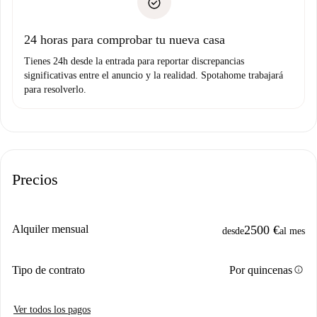
no nos comunicas ningún problema.
Prueba de solvencia
Domiciliación del pago
24 horas para comprobar tu nueva casa
Tienes 24h desde la entrada para reportar discrepancias
significativas entre el anuncio y la realidad. Spotahome trabajará
para resolverlo.
Precios
Alquiler mensual
2500 €
desde
al mes
info
Tipo de contrato
Por quincenas
Ver todos los pagos