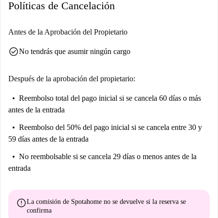
garantizar los más altos estándares de calidad.
Políticas de Cancelación
La ubicación del apartamento en Oporto garantiza la proximidad a
numerosas atracciones, ofreciendo un entorno animado y atractivo. Entre
Antes de la Aprobación del Propietario
los puntos de interés cercanos se incluyen la Casa do Campo Pequeno, la
check_circle
No tendrás que asumir ningún cargo
Manzana de Arte Miguel Bombarda, Touringporto y la Praça de Carlos
Alberto, entre otros, todos a poca distancia de su nuevo hogar. Explore
los lugares de interés cultural de Oporto y disfrute de la vibrante
Después de la aprobación del propietario:
atmósfera con facilidad.
Reembolso total del pago inicial
si se cancela 60 días o más
antes de la entrada
Reembolso del 50% del pago inicial
si se cancela entre 30 y
59 días antes de la entrada
No reembolsable
si se cancela 29 días o menos antes de la
entrada
error
La comisión de Spotahome
no se devuelve
si la reserva se
confirma