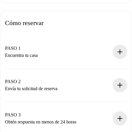
Cómo reservar
PASO 1
Encuentra tu casa
Proceso de reserva 100% online.
Casas y Propietarios verificados.
Tienes toda la información necesaria por adelantado.
PASO 2
Envía tu solicitud de reserva
Envía detalles básicos de tu perfil y de tu método de pago.
Recuerda que no te cobraremos nada hasta que el
propietario acepte.
PASO 3
Obtén respuesta en menos de 24 horas