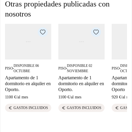
Otras propiedades publicadas con
nosotros
DISPONIBLE 06
DISPONIBLE 02
DISPON
PISO
PISO
PISO
■
■
■
OCTUBRE
NOVIEMBRE
OCTUB
Apartamento de 1
Apartamento de 1
Apartamen
dormitorio en alquiler en
dormitorio en alquiler en
dormitorio 
Oporto.
Oporto.
Oporto
1100 €
/
al mes
1100 €
/
al mes
920 €
/
al me
euro
euro
euro
GASTOS INCLUIDOS
GASTOS INCLUIDOS
GASTO