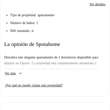
Ver detalles
Tipo de propiedad: apartamento
Número de baños: 1
Wifi instalado: sí
La opinión de Spotahome
Descubra este elegante apartamento de 1 dormitorio disponible para
alquilar en Oporto. La propiedad está completamente amueblada y
cuenta con aire acondicionado individual, cocina bien equipada y un
keyboard_arrow_down
Ver más
encantador balcón o terraza para disfrutar de las vistas. Entre los
servicios adicionales se incluyen lavadora y secadora comunes,
¿Por qué no puedo visitar esta propiedad?
lavavajillas y todos los gastos incluidos dentro de un límite global,
incluyendo electricidad, gas, agua y wifi. Aunque este anuncio no ha
sido verificado personalmente por Spotahome, todos los propietarios de
la plataforma se someten a un exhaustivo proceso de selección para