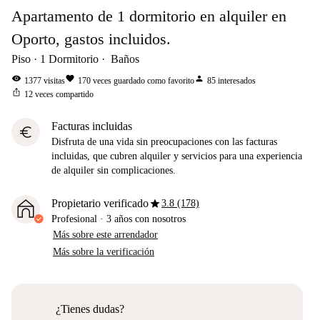
Apartamento de 1 dormitorio en alquiler en
Oporto, gastos incluidos.
Piso
1
Dormitorio
Baños
visibility
favorite
person
1377
visitas
170
veces guardado como favorito
85
interesados
ios_share
12
veces compartido
Facturas incluidas
euro
Disfruta de una vida sin preocupaciones con las facturas
incluidas, que cubren alquiler y servicios para una experiencia
de alquiler sin complicaciones.
star
Propietario verificado
3.8 (178)
Profesional
·
3 años
con nosotros
Más sobre este arrendador
Más sobre la verificación
¿Tienes dudas?