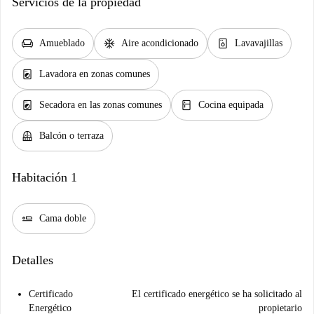
Servicios de la propiedad
chair
ac_unit
dishwasher_gen
Amueblado
Aire acondicionado
Lavavajillas
local_laundry_service
Lavadora en zonas comunes
local_laundry_service
kitchen
Secadora en las zonas comunes
Cocina equipada
balcony
Balcón o terraza
Habitación 1
airline_seat_flat
Cama doble
Detalles
Certificado
El certificado energético se ha solicitado al
Energético
propietario