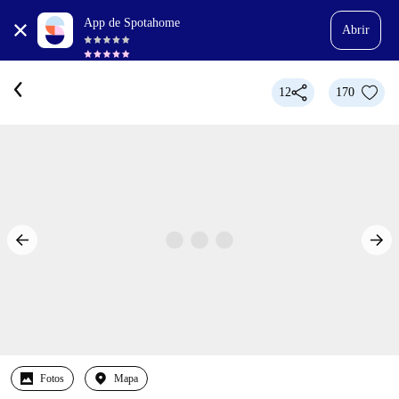
App de Spotahome
Abrir
12
170
Fotos
Mapa