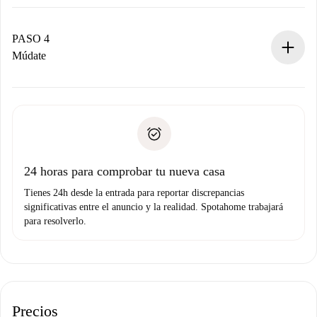
El propietario tiene menos de 24 horas para confirmar.
Si es aceptada, te haremos el cargo y te pondremos en
contacto con el propietario.
PASO 4
Si es rechazada: No te haremos ningún cargo y te
Múdate
ofreceremos alternativas.
Acuerda con el propietario los detalles de tu llegada,
Documentos necesarios si tu propiedad es “
Spotahome
recogida de llaves, etc.
plus
”.
Spotahome sólo transferirá el primer pago al propietario si
Documento de identidad o Pasaporte
no nos comunicas ningún problema.
Prueba de solvencia
Domiciliación del pago
24 horas para comprobar tu nueva casa
Tienes 24h desde la entrada para reportar discrepancias
significativas entre el anuncio y la realidad. Spotahome trabajará
para resolverlo.
Precios