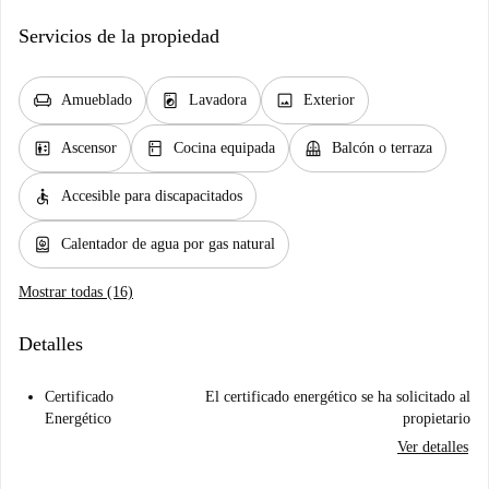
Servicios de la propiedad
chair
local_laundry_service
image
Amueblado
Lavadora
Exterior
elevator
kitchen
balcony
Ascensor
Cocina equipada
Balcón o terraza
accessible
Accesible para discapacitados
water_heater
Calentador de agua por gas natural
Mostrar todas (16)
Detalles
Certificado
El certificado energético se ha solicitado al
Energético
propietario
Ver detalles