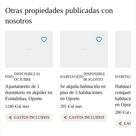
Otras propiedades publicadas con
nosotros
DISPONIBLE 01
DISPONIBLE
PISO
HABITACIÓN
HABITACIÓ
■
■
OCTUBRE
08 AGOSTO
Apartamento de 1
Se alquila habitación en
Habitación
dormitorio en alquiler en
piso de 5 habitaciones
compartido
Fontaínhas, Oporto
en Oporto
habitacione
en Oporto
1240 €
/
al mes
295 €
/
al mes
280 €
/
al me
euro
euro
GASTOS INCLUIDOS
GASTOS INCLUIDOS
euro
GASTO