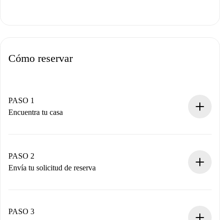
Cómo reservar
PASO 1
Encuentra tu casa
Proceso de reserva 100% online.
Casas y Propietarios verificados.
Tienes toda la información necesaria por adelantado.
PASO 2
Envía tu solicitud de reserva
Envía detalles básicos de tu perfil y de tu método de pago.
Recuerda que no te cobraremos nada hasta que el
propietario acepte.
PASO 3