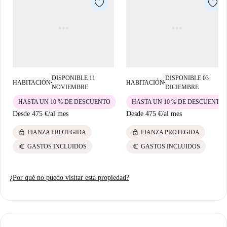
buena gastronomía, hay restaurantes como Teste Criar Site y locales de
comida rápida como Bar Almoço Porto en las cercanías. No te pierdas el
ambiente vibrante que ofrece esta ubicación en el corazón de Oporto.
DISPONIBLE 11
DISPONIBLE 03
HABITACIÓN
HABITACIÓN
■
■
NOVIEMBRE
DICIEMBRE
HASTA UN 10 % DE DESCUENTO
HASTA UN 10 % DE DESCUENTO
Desde
475 €
/
al mes
Desde
475 €
/
al mes
lock
lock
FIANZA PROTEGIDA
FIANZA PROTEGIDA
euro
euro
GASTOS INCLUIDOS
GASTOS INCLUIDOS
¿Por qué no puedo visitar esta propiedad?