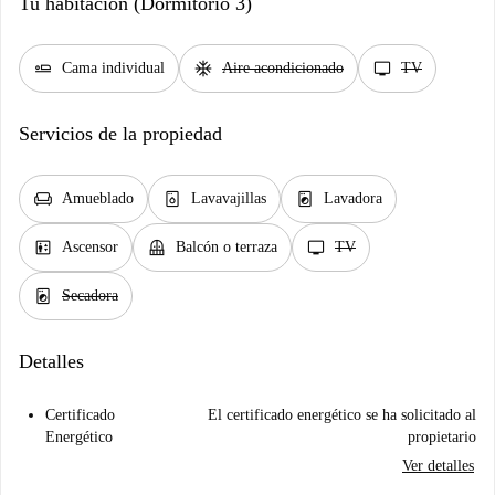
Tu habitación (Dormitorio 3)
airline_seat_flat
ac_unit
tv
Cama individual
Aire acondicionado
TV
Servicios de la propiedad
chair
dishwasher_gen
local_laundry_service
Amueblado
Lavavajillas
Lavadora
elevator
balcony
tv
Ascensor
Balcón o terraza
TV
local_laundry_service
Secadora
Detalles
Certificado
El certificado energético se ha solicitado al
Energético
propietario
Ver detalles