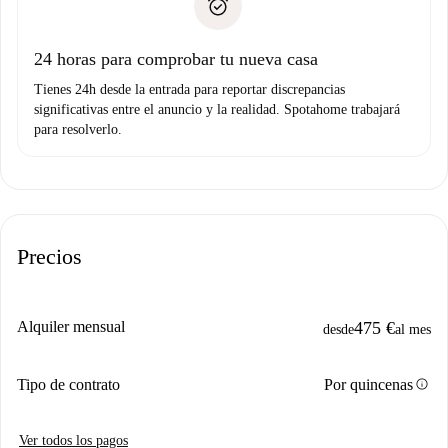
no nos comunicas ningún problema.
Prueba de solvencia
Domiciliación del pago
24 horas para comprobar tu nueva casa
Tienes 24h desde la entrada para reportar discrepancias
significativas entre el anuncio y la realidad. Spotahome trabajará
para resolverlo.
Precios
Alquiler mensual
475 €
desde
al mes
info
Tipo de contrato
Por quincenas
Ver todos los pagos