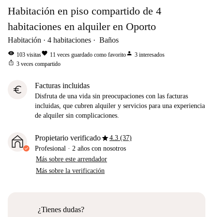
Habitación en piso compartido de 4
habitaciones en alquiler en Oporto
Habitación
4
habitaciones
Baños
visibility
favorite
person
103
visitas
11
veces guardado como favorito
3
interesados
ios_share
3
veces compartido
Facturas incluidas
euro
Disfruta de una vida sin preocupaciones con las facturas
incluidas, que cubren alquiler y servicios para una experiencia
de alquiler sin complicaciones.
star
Propietario verificado
4.3 (37)
Profesional
·
2 años
con nosotros
Más sobre este arrendador
Más sobre la verificación
¿Tienes dudas?