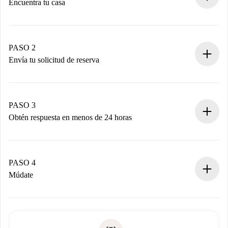
Encuentra tu casa
Proceso de reserva 100% online.
Casas y Propietarios verificados.
Tienes toda la información necesaria por adelantado.
PASO 2
Envía tu solicitud de reserva
Envía detalles básicos de tu perfil y de tu método de pago.
Recuerda que no te cobraremos nada hasta que el
propietario acepte.
PASO 3
Obtén respuesta en menos de 24 horas
El propietario tiene menos de 24 horas para confirmar.
Si es aceptada, te haremos el cargo y te pondremos en
contacto con el propietario.
PASO 4
Si es rechazada: No te haremos ningún cargo y te
Múdate
ofreceremos alternativas.
Acuerda con el propietario los detalles de tu llegada,
Documentos necesarios si tu propiedad es “
Spotahome
recogida de llaves, etc.
plus
”.
Spotahome sólo transferirá el primer pago al propietario si
Documento de identidad o Pasaporte