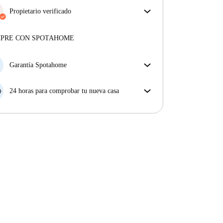
Propietario verificado
Profesional
·
5 años
con nosotros
Más sobre este arrendador
MPRE CON SPOTAHOME
Más sobre la verificación
Garantía Spotahome
Si el propietario cancela tu reserva dentro de las 48
horas previas a la fecha de entrada, Spotahome A) te
24 horas para comprobar tu nueva casa
ayudará a encontrar un nuevo alojamiento y cubrirá
Si existe alguna diferencia con el anuncio que viste
el hotel hasta que encuentres nueva casa o B) te hará
en Spotahome, comunícanoslo dentro de las 24 horas
la devolución íntegra de la reserva.
siguientes a tu llegada para que podamos buscar una
solución.