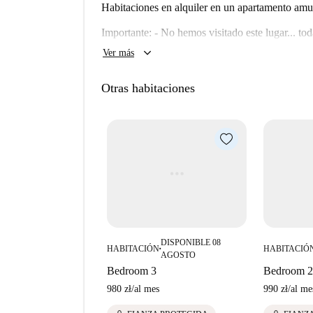
Habitaciones en alquiler en un apartamento amu
Importante: - No hemos visitado este lugar... t
apartamento en Spotahome, así que vuelva pront
keyboard_arrow_down
Ver más
Otras habitaciones
DISPONIBLE 08
HABITACIÓN
HABITACIÓ
■
AGOSTO
Bedroom 3
Bedroom 2
980 zł
/
al mes
990 zł
/
al me