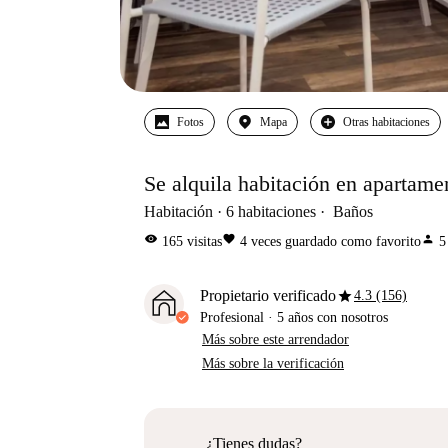
Fotos
Mapa
Otras habitaciones
Se alquila habitación en apartame
Habitación
6
habitaciones
Baños
visibility
favorite
person
165
visitas
4
veces guardado como favorito
5
star
Propietario verificado
4.3 (156)
Profesional
·
5 años
con nosotros
Más sobre este arrendador
Más sobre la verificación
¿Tienes dudas?