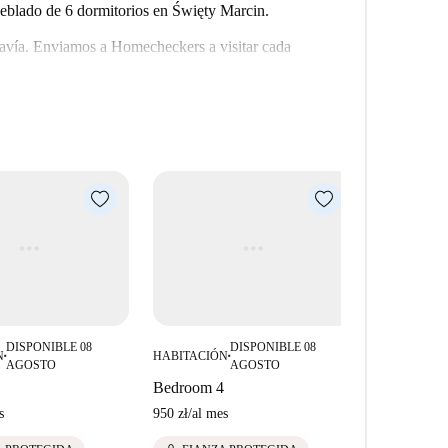
eblado de 6 dormitorios en Święty Marcin.
odavía. Enviamos a Homecheckers a visitar cada
o para una visita guiada más fotos de 360° y HD.
DISPONIBLE 08
DISPONIBLE 08
N
HABITACIÓN
HABITACIÓ
■
■
AGOSTO
AGOSTO
Bedroom 4
Bedroom 1
s
950 zł
/
al mes
980 zł
/
al me