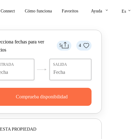
keyboard_arrow_down
keyboard_arrow_down
Connect
Cómo funciona
Favoritos
Ayuda
Es
ecciona fechas para ver
5
4
cios
NTRADA
SALIDA
Comprueba disponibilidad
ESTA PROPIEDAD