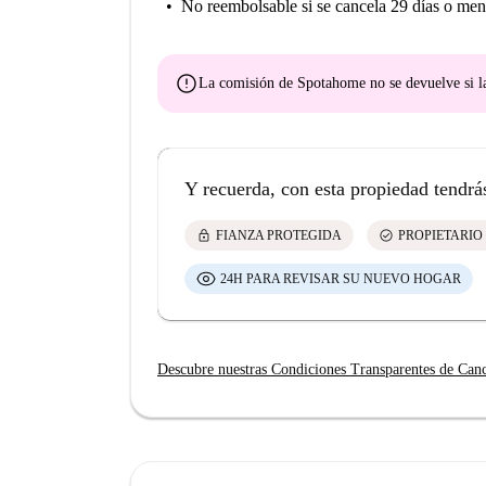
No reembolsable
si se cancela 29 días o men
error
La comisión de Spotahome
no se devuelve
si l
Y recuerda, con esta propiedad tendrá
lock
check_circle
FIANZA PROTEGIDA
PROPIETARIO
24H PARA REVISAR SU NUEVO HOGAR
Descubre nuestras Condiciones Transparentes de Can