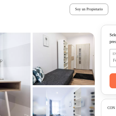
Soy un Propietario
Sel
pre
E
CON 