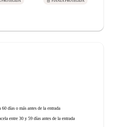
lock
lock
A PROTEGIDA
FIANZA PROTEGIDA
FIANZ
a 60 días o más antes de la entrada
ncela entre 30 y 59 días antes de la entrada