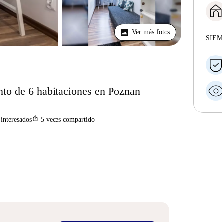
Ver más fotos
SIE
nto de 6 habitaciones en Poznan
ios_share
interesados
5
veces compartido