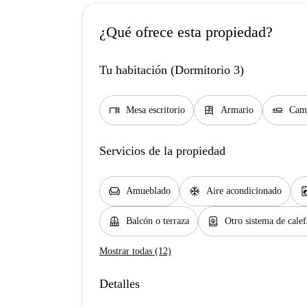
¿Qué ofrece esta propiedad?
Tu habitación (Dormitorio 3)
desk
dresser
airline_seat_flat
Mesa escritorio
Armario
Cama
Servicios de la propiedad
chair
ac_unit
local_laundr
Amueblado
Aire acondicionado
balcony
water_heater
Balcón o terraza
Otro sistema de cale
Mostrar todas (12)
Detalles