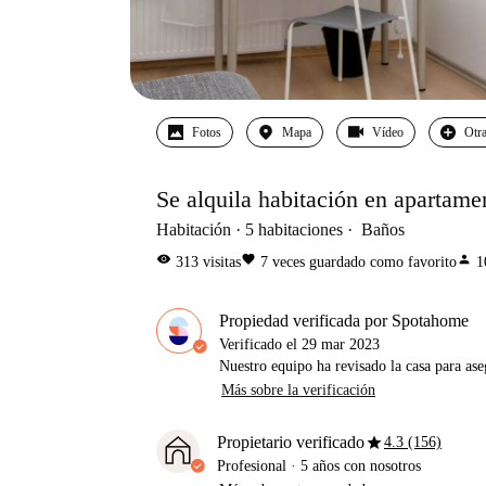
Fotos
Mapa
Vídeo
Otra
Se alquila habitación en apartame
Habitación
5
habitaciones
Baños
visibility
favorite
person
313
visitas
7
veces guardado como favorito
1
Propiedad verificada por Spotahome
Verificado el
29 mar 2023
Nuestro equipo ha revisado la casa para ase
Más sobre la verificación
star
Propietario verificado
4.3 (156)
Profesional
·
5 años
con nosotros