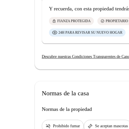
Y recuerda, con esta propiedad tendrá
lock
check_circle
FIANZA PROTEGIDA
PROPIETARIO
24H PARA REVISAR SU NUEVO HOGAR
Descubre nuestras Condiciones Transparentes de Can
Normas de la casa
Normas de la propiedad
smoke_free
pet_supplies
Prohibido fumar
Se aceptan mascotas