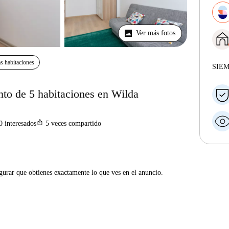
Ver más fotos
s habitaciones
SIE
nto de 5 habitaciones en Wilda
ios_share
0
interesados
5
veces compartido
gurar que obtienes exactamente lo que ves en el anuncio.