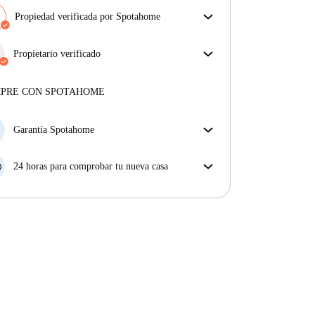
Propiedad verificada por Spotahome
Nuestro equipo ha revisado la casa para asegurar que
obtienes exactamente lo que ves en el anuncio.
Propietario verificado
Más sobre la verificación
Profesional
·
5 años
con nosotros
Más sobre este arrendador
MPRE CON SPOTAHOME
Más sobre la verificación
Garantía Spotahome
Si el propietario cancela tu reserva dentro de las 48
horas previas a la fecha de entrada, Spotahome A) te
24 horas para comprobar tu nueva casa
ayudará a encontrar un nuevo alojamiento y cubrirá
Si existe alguna diferencia con el anuncio que viste
el hotel hasta que encuentres nueva casa o B) te hará
en Spotahome, comunícanoslo dentro de las 24 horas
la devolución íntegra de la reserva.
siguientes a tu llegada para que podamos buscar una
solución.