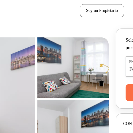
Soy un Propietario
Sel
pre
E
CON 