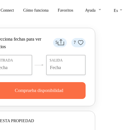
keyboard_arrow_down
keyboard_arrow_down
Connect
Cómo funciona
Favoritos
Ayuda
Es
ecciona fechas para ver
5
7
cios
NTRADA
SALIDA
Comprueba disponibilidad
ESTA PROPIEDAD