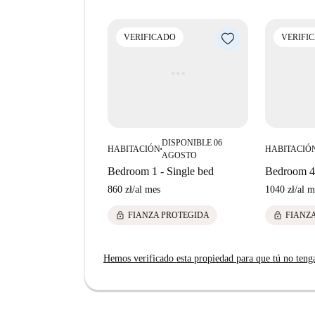
VERIFICADO
VERIFI
DISPONIBLE 06
HABITACIÓN
HABITACIÓ
■
AGOSTO
Bedroom 1 - Single bed
Bedroom 4 
860 zł
/
al mes
1040 zł
/
al m
lock
lock
FIANZA PROTEGIDA
FIANZ
Hemos verificado esta propiedad para que tú no teng