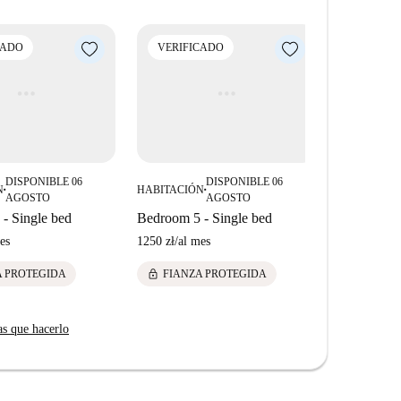
CADO
VERIFICADO
VERIFI
DISPONIBLE 06
DISPONIBLE 06
N
HABITACIÓN
HABITACIÓ
■
■
AGOSTO
AGOSTO
- Single bed
Bedroom 5 - Single bed
Bedroom 2 
es
1250 zł
/
al mes
1150 zł
/
al m
lock
lock
A PROTEGIDA
FIANZA PROTEGIDA
FIANZ
as que hacerlo