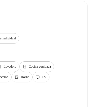
 individual
y_service
kitchen
Lavadora
Cocina equipada
oven_gen
tv
facción
Horno
TV