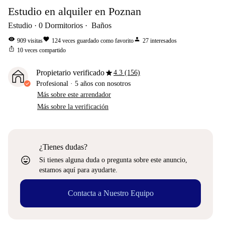
Estudio en alquiler en Poznan
Estudio
0
Dormitorios
Baños
visibility
favorite
person
909
visitas
124
veces guardado como favorito
27
interesados
ios_share
10
veces compartido
star
Propietario verificado
4.3 (156)
Profesional
·
5 años
con nosotros
Más sobre este arrendador
Más sobre la verificación
¿Tienes dudas?
sentiment_very_satisfied
Si tienes alguna duda o pregunta sobre este anuncio,
estamos aquí para ayudarte.
Contacta a Nuestro Equipo