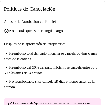
Poznan: ¡explora la ciudad y acomódate en tu nuevo hogar!
Políticas de Cancelación
Antes de la Aprobación del Propietario
check_circle
No tendrás que asumir ningún cargo
Después de la aprobación del propietario:
Reembolso total del pago inicial
si se cancela 60 días o más
antes de la entrada
Reembolso del 50% del pago inicial
si se cancela entre 30 y
59 días antes de la entrada
No reembolsable
si se cancela 29 días o menos antes de la
entrada
error
La comisión de Spotahome
no se devuelve
si la reserva se