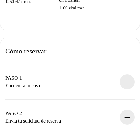
1250 zł
/
al mes
1160 zł
/
al mes
Cómo reservar
PASO 1
Encuentra tu casa
Proceso de reserva 100% online.
Casas y Propietarios verificados.
Tienes toda la información necesaria por adelantado.
PASO 2
Envía tu solicitud de reserva
Envía detalles básicos de tu perfil y de tu método de pago.