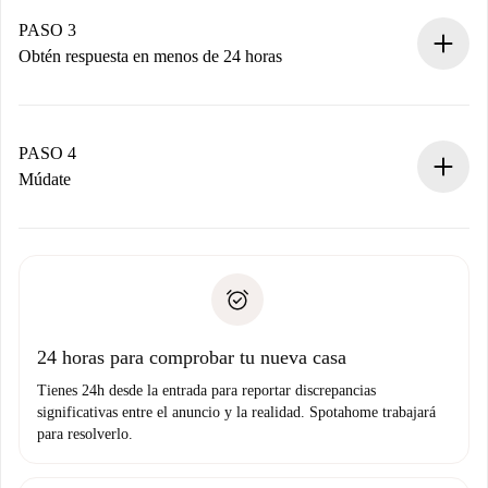
Recuerda que no te cobraremos nada hasta que el
propietario acepte.
PASO 3
Obtén respuesta en menos de 24 horas
El propietario tiene menos de 24 horas para confirmar.
Si es aceptada, te haremos el cargo y te pondremos en
contacto con el propietario.
PASO 4
Si es rechazada: No te haremos ningún cargo y te
Múdate
ofreceremos alternativas.
Acuerda con el propietario los detalles de tu llegada,
Documentos necesarios si tu propiedad es “
Spotahome
recogida de llaves, etc.
plus
”.
Spotahome sólo transferirá el primer pago al propietario si
Documento de identidad o Pasaporte
no nos comunicas ningún problema.
Prueba de solvencia
Domiciliación del pago
24 horas para comprobar tu nueva casa
Tienes 24h desde la entrada para reportar discrepancias
significativas entre el anuncio y la realidad. Spotahome trabajará
para resolverlo.