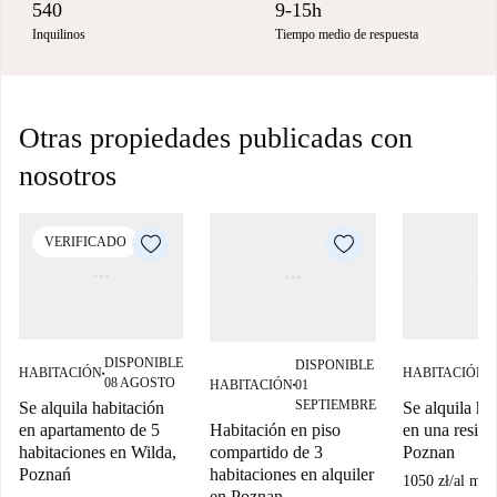
540
9-15h
Inquilinos
Tiempo medio de respuesta
Otras propiedades publicadas con
nosotros
VERIFICADO
DISPONIBLE
D
DISPONIBLE
HABITACIÓN
HABITACIÓN
■
■
08 AGOSTO
0
HABITACIÓN
01
■
SEPTIEMBRE
Se alquila habitación
Se alquila ha
Habitación en piso
en apartamento de 5
en una reside
compartido de 3
habitaciones en Wilda,
Poznan
habitaciones en alquiler
Poznań
1050 zł
/
al mes
en Poznan