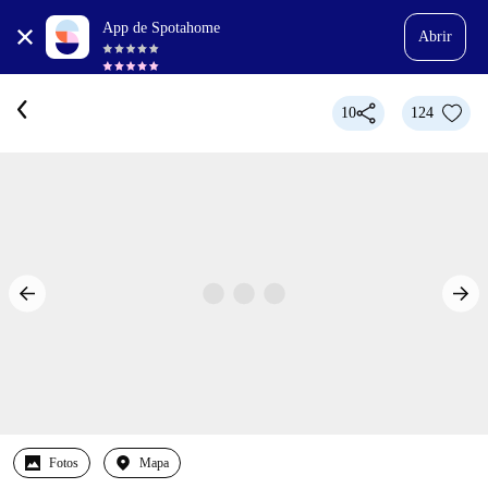
App de Spotahome
Abrir
10
124
Fotos
Mapa