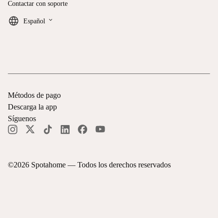
Contactar con soporte
keyboard_arrow_down
Español
Métodos de pago
Descarga la app
Síguenos
©
2026
Spotahome —
Todos los derechos reservados