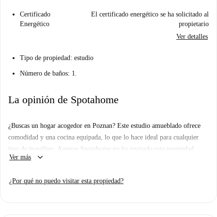
Certificado
El certificado energético se ha solicitado al
Energético
propietario
Ver detalles
Tipo de propiedad: estudio
Número de baños: 1.
La opinión de Spotahome
¿Buscas un hogar acogedor en Poznan? Este estudio amueblado ofrece
comodidad y una cocina equipada, lo que lo hace ideal para cualquier
tipo de inquilino. Aunque Spotahome no ha revisado esta propiedad
keyboard_arrow_down
Ver más
personalmente, te aseguramos que todos los propietarios se someten a un
riguroso proceso de selección.
¿Por qué no puedo visitar esta propiedad?
La ubicación es excelente, con restaurantes como Rimini y Restauracja
Catering Pomidory I Kolory cerca, además del mercado Intermarché
para hacer tus compras fácilmente. Vive cómodamente en el corazón de