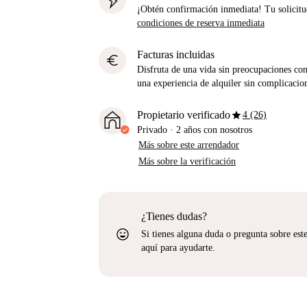
¡Obtén confirmación inmediata! Tu solicitu
condiciones de reserva inmediata
Facturas incluidas
euro
Disfruta de una vida sin preocupaciones con 
una experiencia de alquiler sin complicacio
star
Propietario verificado
4 (26)
Privado
·
2 años
con nosotros
Más sobre este arrendador
Más sobre la verificación
¿Tienes dudas?
sentiment_very_satisfied
Si tienes alguna duda o pregunta sobre est
aquí para ayudarte.