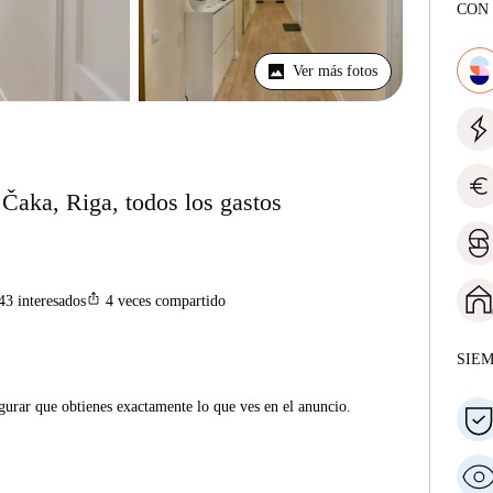
CON 
Ver más fotos
euro
 Čaka, Riga, todos los gastos
ios_share
43
interesados
4
veces compartido
SIE
gurar que obtienes exactamente lo que ves en el anuncio.