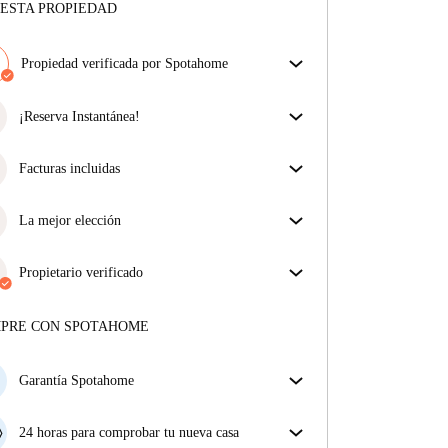
ESTA PROPIEDAD
Propiedad verificada por Spotahome
Nuestro equipo ha revisado la casa para asegurar que
obtienes exactamente lo que ves en el anuncio.
¡Reserva Instantánea!
Más sobre la verificación
¡Buenas noticias! Tu solicitud de reserva será
aceptada de inmediato si reúnes las
Facturas incluidas
condiciones de la
Reserva Instantánea.
Disfruta de una vida sin preocupaciones con las
facturas incluidas, que cubren alquiler y servicios
La mejor elección
para una experiencia de alquiler sin complicaciones.
Propiedades seleccionadas para usted con precios
fantásticos, disponibilidad y primera categoría.
Propietario verificado
Privado
·
2 años
con nosotros
Más sobre este arrendador
MPRE CON SPOTAHOME
Más sobre la verificación
Garantía Spotahome
Si el propietario cancela tu reserva dentro de las 48
horas previas a la fecha de entrada, Spotahome A) te
24 horas para comprobar tu nueva casa