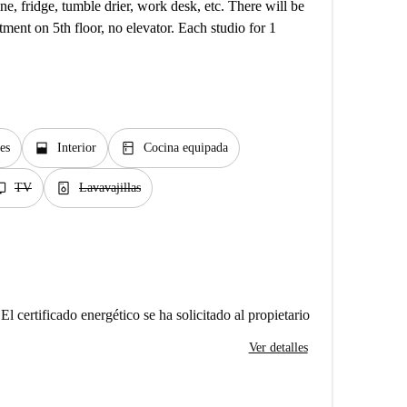
ne, fridge, tumble drier, work desk, etc. There will be
ment on 5th floor, no elevator. Each studio for 1
window_open
kitchen
es
Interior
Cocina equipada
v
dishwasher_gen
TV
Lavavajillas
El certificado energético se ha solicitado al propietario
Ver detalles