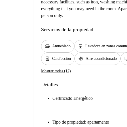
necessary facilities, such as iron, washing machi
everything that you may need in the room. Apart
person only.
Servicios de la propiedad
chair
local_laundry_service
Amueblado
Lavadora en zonas comun
water_heater
ac_unit
t
Calefacción
Aire acondicionado
Mostrar todas (12)
Detalles
Certificado Energético
Tipo de propiedad: apartamento