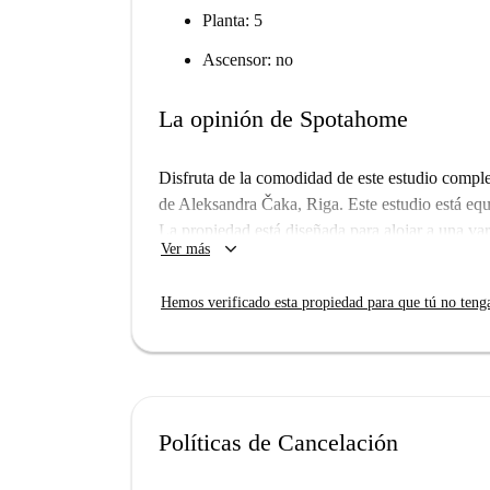
Planta: 5
Ascensor: no
La opinión de Spotahome
Disfruta de la comodidad de este estudio comple
de Aleksandra Čaka, Riga. Este estudio está equ
La propiedad está diseñada para alojar a una var
keyboard_arrow_down
Ver más
estudiantes. Todos los servicios básicos (electric
que garantiza una estancia sin complicaciones.
Hemos verificado esta propiedad para que tú no teng
esta propiedad.
Situado en Aleksandra Čaka, Riga, esta ubicació
Cerca, encontrarás el instituto de medicina Latvi
y numerosos restaurantes como Cofyz, Mr. Cafe
encanto de Riga con fácil acceso a los servicios
Políticas de Cancelación