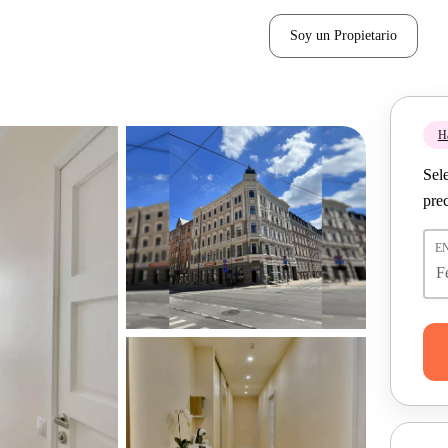
Soy un Propietario
H
Sel
pre
E