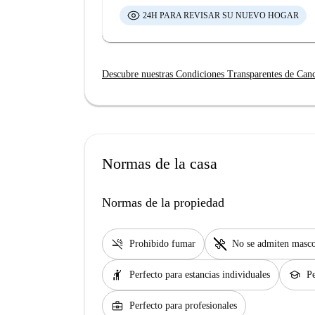
24H PARA REVISAR SU NUEVO HOGAR
Descubre nuestras Condiciones Transparentes de Can
Normas de la casa
Normas de la propiedad
smoke_free
pet_supplies
Prohibido fumar
No se admiten masco
hail
school
Perfecto para estancias individuales
Pe
business_center
Perfecto para profesionales