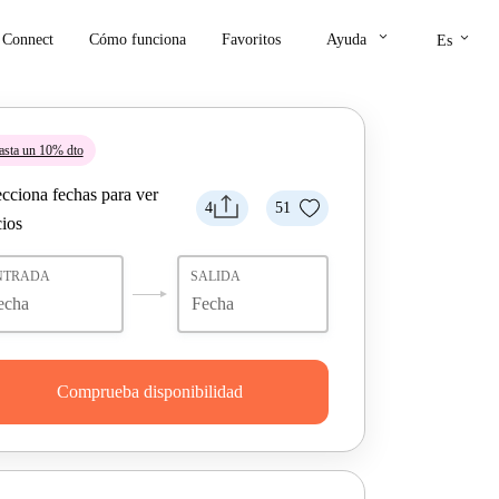
keyboard_arrow_down
keyboard_arrow_down
Connect
Cómo funciona
Favoritos
Ayuda
Es
asta un 10% dto
ecciona fechas para ver
4
51
cios
NTRADA
SALIDA
Comprueba disponibilidad