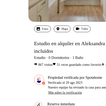
Fotos
Mapa
Vídeo
Estudio en alquiler en Aleksandra
incluidos
Estudio
0
Dormitorios
1
Baño
visibility
favorite
person
867
visitas
51
veces guardado como favorito
Propiedad verificada por Spotahome
Verificado el
29 ago 2023
Nuestro equipo ha revisado la casa para ase
Más sobre la verificación
Reserva inmediata