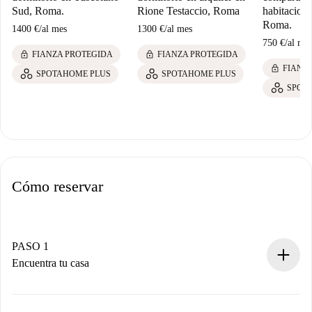
Sud, Roma.
Rione Testaccio, Roma
habitacione
Roma.
1400 €
/
al mes
1300 €
/
al mes
750 €
/
al me
lock
lock
FIANZA PROTEGIDA
FIANZA PROTEGIDA
lock
FIANZ
SPOTAHOME PLUS
SPOTAHOME PLUS
SPOT
Cómo reservar
PASO 1
Encuentra tu casa
Proceso de reserva 100% online.
Casas y Propietarios verificados.