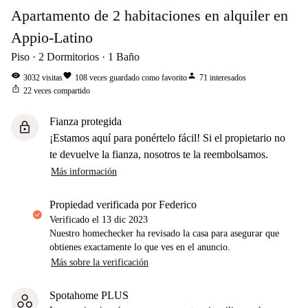
Apartamento de 2 habitaciones en alquiler en
Appio-Latino
Piso
2
Dormitorios
1
Baño
visibility
favorite
person
3032
visitas
108
veces guardado como favorito
71
interesados
ios_share
22
veces compartido
Fianza protegida
lock
¡Estamos aquí para ponértelo fácil! Si el propietario no
te devuelve la fianza, nosotros te la reembolsamos.
Más información
propiedad verificada por Federico
Verificado el
13 dic 2023
Nuestro homechecker ha revisado la casa para asegurar que
obtienes exactamente lo que ves en el anuncio.
Más sobre la verificación
Spotahome PLUS