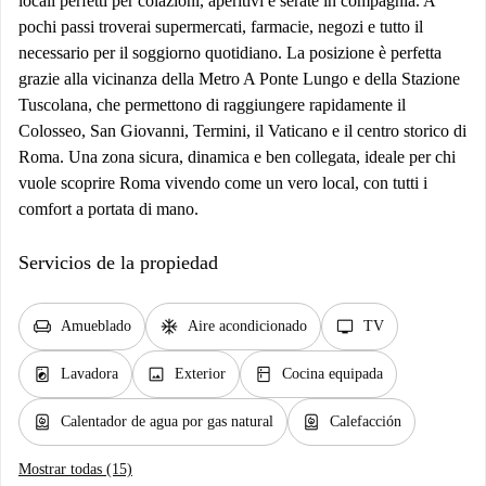
locali perfetti per colazioni, aperitivi e serate in compagnia. A
pochi passi troverai supermercati, farmacie, negozi e tutto il
necessario per il soggiorno quotidiano. La posizione è perfetta
grazie alla vicinanza della Metro A Ponte Lungo e della Stazione
Tuscolana, che permettono di raggiungere rapidamente il
Colosseo, San Giovanni, Termini, il Vaticano e il centro storico di
Roma. Una zona sicura, dinamica e ben collegata, ideale per chi
vuole scoprire Roma vivendo come un vero local, con tutti i
comfort a portata di mano.
Servicios de la propiedad
chair
ac_unit
tv
Amueblado
Aire acondicionado
TV
local_laundry_service
image
kitchen
Lavadora
Exterior
Cocina equipada
water_heater
water_heater
Calentador de agua por gas natural
Calefacción
Mostrar todas (15)