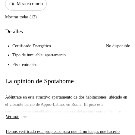
desk
Mesa escritorio
Mostrar todas (12)
Detalles
Certificado Energético
No disponible
Tipo de inmueble: apartamento.
Piso: entrepiso
La opinión de Spotahome
Adéntrate en este atractivo apartamento de dos habitaciones, ubicado en
el vibrante barrio de Appio-Latino, en Roma. El piso está
completamente amueblado y cuenta con calefacción central. Un aire
keyboard_arrow_down
Ver más
acondicionado individual proporciona mayor comodidad durante los
meses más cálidos. El apartamento dispone de una cocina bien equipada,
Hemos verificado esta propiedad para que tú no tengas que hacerlo
con horno incluido, lavadora privada y televisión para mayor comodidad