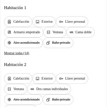
Habitación 1
water_heater
image
key
Calefacción
Exterior
Llave personal
dresser
window_closed
airline_seat_flat
Armario empotrado
Ventana
Cama doble
ac_unit
soap
Aire acondicionado
Baño privado
Mostrar todas (14)
Habitación 2
water_heater
image
key
Calefacción
Exterior
Llave personal
window_closed
airline_seat_flat
Ventana
Dos camas individuales
ac_unit
soap
Aire acondicionado
Baño privado