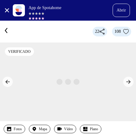
App de Spotahome
Abrir
22
108
VERIFICADO
Fotos
Mapa
Vídeo
Plano