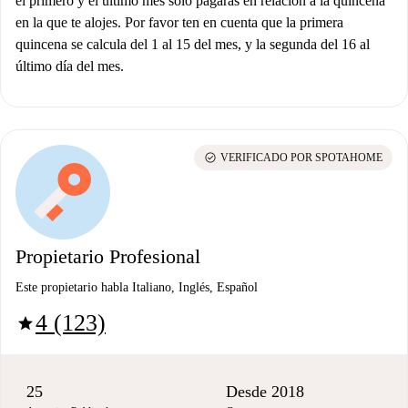
el primero y el último mes solo pagarás en relación a la quincena
en la que te alojes. Por favor ten en cuenta que la primera
quincena se calcula del 1 al 15 del mes, y la segunda del 16 al
último día del mes.
check_circle
VERIFICADO POR SPOTAHOME
Propietario Profesional
Este propietario habla Italiano, Inglés, Español
4 (123)
star
25
Desde 2018