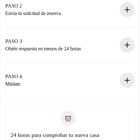
Tienes toda la información necesaria por adelantado.
PASO 2
Envía tu solicitud de reserva
Envía detalles básicos de tu perfil y de tu método de pago.
Recuerda que no te cobraremos nada hasta que el
propietario acepte.
PASO 3
Obtén respuesta en menos de 24 horas
El propietario tiene menos de 24 horas para confirmar.
Si es aceptada, te haremos el cargo y te pondremos en
contacto con el propietario.
PASO 4
Si es rechazada: No te haremos ningún cargo y te
Múdate
ofreceremos alternativas.
Acuerda con el propietario los detalles de tu llegada,
Documentos necesarios si tu propiedad es “
Spotahome
recogida de llaves, etc.
plus
”.
Spotahome sólo transferirá el primer pago al propietario si
Documento de identidad o Pasaporte
no nos comunicas ningún problema.
Prueba de solvencia
Domiciliación del pago
24 horas para comprobar tu nueva casa