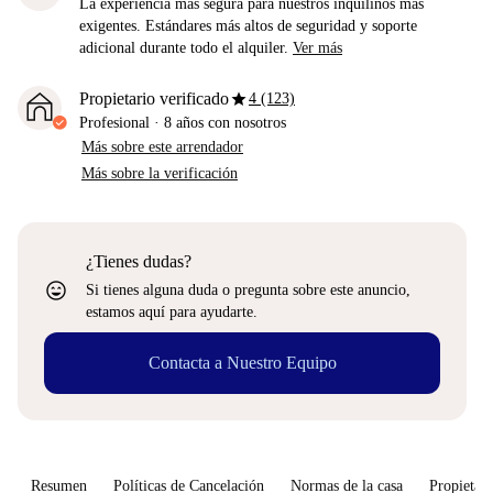
La experiencia más segura para nuestros inquilinos más
exigentes. Estándares más altos de seguridad y soporte
adicional durante todo el alquiler.
Ver más
star
Propietario verificado
4 (123)
Profesional
·
8 años
con nosotros
Más sobre este arrendador
Más sobre la verificación
¿Tienes dudas?
sentiment_very_satisfied
Si tienes alguna duda o pregunta sobre este anuncio,
estamos aquí para ayudarte.
Contacta a Nuestro Equipo
Resumen
Políticas de Cancelación
Normas de la casa
Propietari