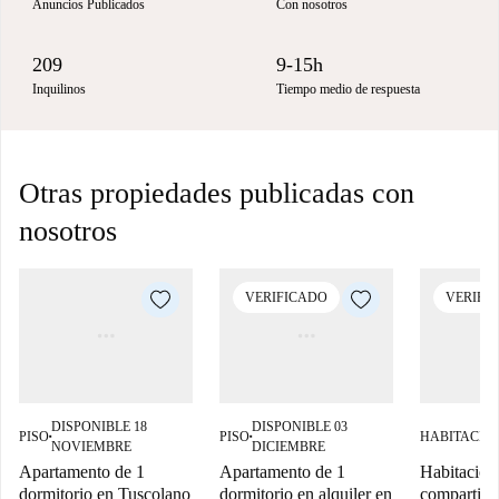
Anuncios Publicados
Con nosotros
209
9-15h
Inquilinos
Tiempo medio de respuesta
Otras propiedades publicadas con
nosotros
VERIFICADO
VERIFI
DISPONIBLE 18
DISPONIBLE 03
PISO
PISO
HABITACIÓ
■
■
NOVIEMBRE
DICIEMBRE
Apartamento de 1
Apartamento de 1
Habitación
dormitorio en Tuscolano
dormitorio en alquiler en
compartido