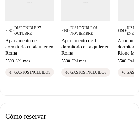
DISPONIBLE 27
DISPONIBLE 06
DISPON
PISO
PISO
PISO
■
■
■
OCTUBRE
NOVIEMBRE
ENERO
Apartamento de 1
Apartamento de 1
Apartamen
dormitorio en alquiler en
dormitorio en alquiler en
dormitorio 
Roma
Roma
Rione Mon
5500 €
/
al mes
5500 €
/
al mes
5500 €
/
al m
euro
euro
euro
GASTOS INCLUIDOS
GASTOS INCLUIDOS
GASTO
Cómo reservar