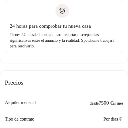
Spotahome sólo transferirá el primer pago al propietario si
Documento de identidad o Pasaporte
no nos comunicas ningún problema.
Prueba de solvencia
Domiciliación del pago
24 horas para comprobar tu nueva casa
Tienes 24h desde la entrada para reportar discrepancias
significativas entre el anuncio y la realidad. Spotahome trabajará
para resolverlo.
Precios
Alquiler mensual
7500 €
desde
al mes
info
Tipo de contrato
Por días