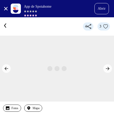
App de Spotahome
Abrir
4
3
Fotos
Mapa