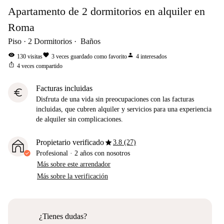
Apartamento de 2 dormitorios en alquiler en
Roma
Piso
2
Dormitorios
Baños
visibility
favorite
person
130
visitas
3
veces guardado como favorito
4
interesados
ios_share
4
veces compartido
Facturas incluidas
euro
Disfruta de una vida sin preocupaciones con las facturas
incluidas, que cubren alquiler y servicios para una experiencia
de alquiler sin complicaciones.
star
Propietario verificado
3.8 (27)
Profesional
·
2 años
con nosotros
Más sobre este arrendador
Más sobre la verificación
¿Tienes dudas?