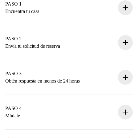
PASO 1
Encuentra tu casa
Proceso de reserva 100% online.
Casas y Propietarios verificados.
Tienes toda la información necesaria por adelantado.
PASO 2
Envía tu solicitud de reserva
Envía detalles básicos de tu perfil y de tu método de pago.
Recuerda que no te cobraremos nada hasta que el
propietario acepte.
PASO 3
Obtén respuesta en menos de 24 horas
El propietario tiene menos de 24 horas para confirmar.
Si es aceptada, te haremos el cargo y te pondremos en
contacto con el propietario.
PASO 4
Si es rechazada: No te haremos ningún cargo y te
Múdate
ofreceremos alternativas.
Acuerda con el propietario los detalles de tu llegada,
Documentos necesarios si tu propiedad es “
Spotahome
recogida de llaves, etc.
plus
”.