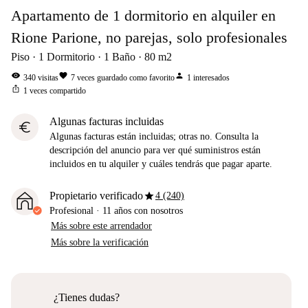
Apartamento de 1 dormitorio en alquiler en
Rione Parione, no parejas, solo profesionales
Piso
1
Dormitorio
1
Baño
80
m2
visibility
favorite
person
340
visitas
7
veces guardado como favorito
1
interesados
ios_share
1
veces compartido
Algunas facturas incluidas
euro
Algunas facturas están incluidas; otras no. Consulta la
descripción del anuncio para ver qué suministros están
incluidos en tu alquiler y cuáles tendrás que pagar aparte.
star
Propietario verificado
4 (240)
Profesional
·
11 años
con nosotros
Más sobre este arrendador
Más sobre la verificación
¿Tienes dudas?