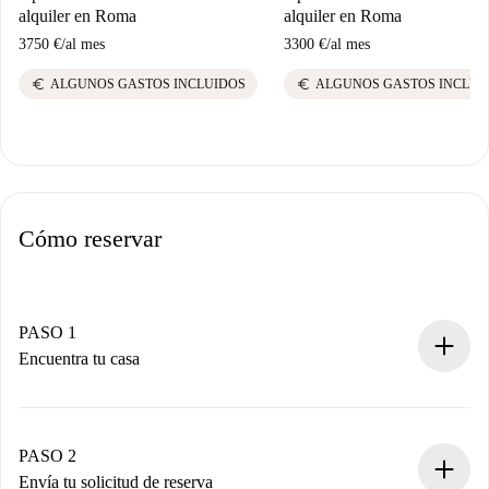
alquiler en Roma
alquiler en Roma
3750 €
/
al mes
3300 €
/
al mes
euro
euro
ALGUNOS GASTOS INCLUIDOS
ALGUNOS GASTOS INCLUI
Cómo reservar
PASO 1
Encuentra tu casa
Proceso de reserva 100% online.
Casas y Propietarios verificados.
Tienes toda la información necesaria por adelantado.
PASO 2
Envía tu solicitud de reserva