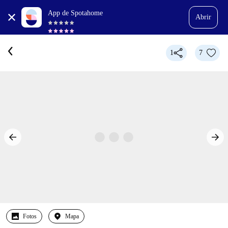
App de Spotahome
Abrir
1
7
Fotos
Mapa