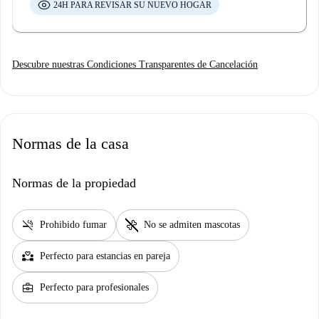
24H PARA REVISAR SU NUEVO HOGAR
Descubre nuestras Condiciones Transparentes de Cancelación
Normas de la casa
Normas de la propiedad
smoke_free
pet_supplies
Prohibido fumar
No se admiten mascotas
partner_heart
Perfecto para estancias en pareja
business_center
Perfecto para profesionales