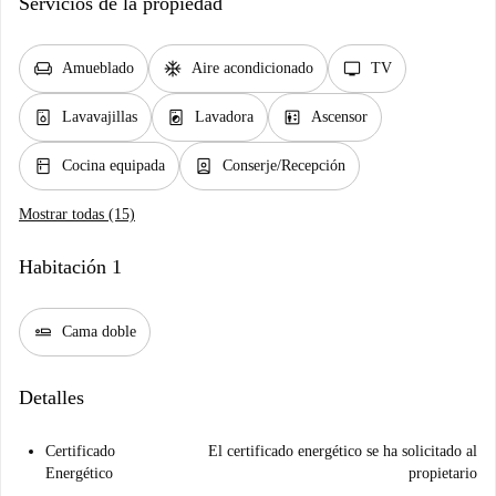
Servicios de la propiedad
chair
ac_unit
tv
Amueblado
Aire acondicionado
TV
dishwasher_gen
local_laundry_service
elevator
Lavavajillas
Lavadora
Ascensor
kitchen
person_book
Cocina equipada
Conserje/Recepción
Mostrar todas (15)
Habitación 1
airline_seat_flat
Cama doble
Detalles
Certificado
El certificado energético se ha solicitado al
Energético
propietario