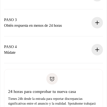
Envía detalles básicos de tu perfil y de tu método de pago.
Recuerda que no te cobraremos nada hasta que el
propietario acepte.
PASO 3
Obtén respuesta en menos de 24 horas
El propietario tiene menos de 24 horas para confirmar.
Si es aceptada, te haremos el cargo y te pondremos en
contacto con el propietario.
PASO 4
Si es rechazada: No te haremos ningún cargo y te
Múdate
ofreceremos alternativas.
Acuerda con el propietario los detalles de tu llegada,
Documentos necesarios si tu propiedad es “
Spotahome
recogida de llaves, etc.
plus
”.
Spotahome sólo transferirá el primer pago al propietario si
Documento de identidad o Pasaporte
no nos comunicas ningún problema.
Prueba de solvencia
Domiciliación del pago
24 horas para comprobar tu nueva casa
Tienes 24h desde la entrada para reportar discrepancias
significativas entre el anuncio y la realidad. Spotahome trabajará