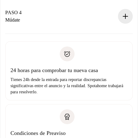
Si es aceptada, te haremos el cargo y te pondremos en
contacto con el propietario.
PASO 4
Si es rechazada: No te haremos ningún cargo y te
Múdate
ofreceremos alternativas.
Acuerda con el propietario los detalles de tu llegada,
Documentos necesarios si tu propiedad es “
Spotahome
recogida de llaves, etc.
plus
”.
Spotahome sólo transferirá el primer pago al propietario si
Documento de identidad o Pasaporte
no nos comunicas ningún problema.
Prueba de solvencia
Domiciliación del pago
24 horas para comprobar tu nueva casa
Tienes 24h desde la entrada para reportar discrepancias
significativas entre el anuncio y la realidad. Spotahome trabajará
para resolverlo.
Condiciones de Preaviso