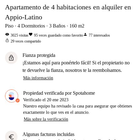
Apartamento de 4 habitaciones en alquiler en
Appio-Latino
Piso
4
Dormitorios
3
Baños
160
m2
visibility
favorite
person
3025
visitas
95
veces guardado como favorito
77
interesados
ios_share
29
veces compartido
Fianza protegida
lock
¡Estamos aquí para ponértelo fácil! Si el propietario no
te devuelve la fianza, nosotros te la reembolsamos.
Más información
Propiedad verificada por Spotahome
Verificado el
20 ene 2023
Nuestro equipo ha revisado la casa para asegurar que obtienes
exactamente lo que ves en el anuncio.
Más sobre la verificación
Algunas facturas incluidas
euro