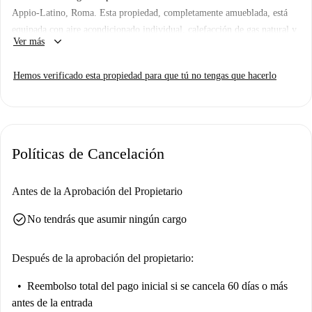
Appio-Latino, Roma. Esta propiedad, completamente amueblada, está
equipada con aire acondicionado individual, calefacción de gas natural y
keyboard_arrow_down
Ver más
una elegante cocina equipada con lavavajillas y horno. El apartamento
también cuenta con un balcón para su disfrute. Tenga en cuenta que el
Hemos verificado esta propiedad para que tú no tengas que hacerlo
agua está incluida en el precio del alquiler; los demás servicios correrán
a cargo del propietario. No se permite fumar ni se admiten mascotas.
La ubicación ofrece un cómodo acceso a servicios básicos y atracciones.
A pocos pasos, encontrará la estación de metro Ponte Lungo, lo que
Políticas de Cancelación
garantiza un fácil acceso al transporte público. Entre las delicias locales
se incluyen el mercado Zocchi, el restaurante da Zocchi Eccellenze
Alimentari y la icónica Piazza dei Re di Roma. Explore su nuevo barrio
Antes de la Aprobación del Propietario
y disfrute de todo lo que Appio-Latino tiene para ofrecer.
check_circle
No tendrás que asumir ningún cargo
Después de la aprobación del propietario:
Reembolso total del pago inicial
si se cancela 60 días o más
antes de la entrada