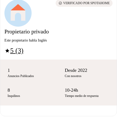
check_circle
VERIFICADO POR SPOTAHOME
Propietario privado
Este propietario habla Inglés
5 (3)
star
1
Desde 2022
Anuncios Publicados
Con nosotros
8
10-24h
Inquilinos
Tiempo medio de respuesta