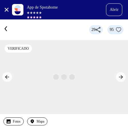
App de Spotahome
Abrir
29
95
VERIFICADO
Fotos
Mapa