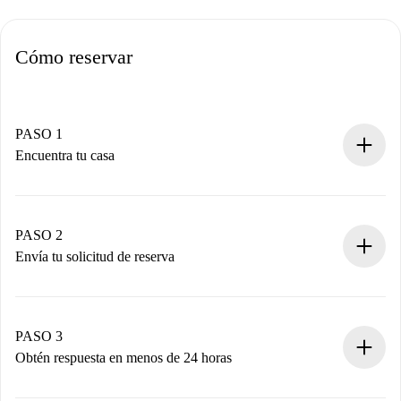
Cómo reservar
PASO 1
Encuentra tu casa
Proceso de reserva 100% online.
Casas y Propietarios verificados.
Tienes toda la información necesaria por adelantado.
PASO 2
Envía tu solicitud de reserva
Envía detalles básicos de tu perfil y de tu método de pago.
Recuerda que no te cobraremos nada hasta que el
propietario acepte.
PASO 3
Obtén respuesta en menos de 24 horas
El propietario tiene menos de 24 horas para confirmar.