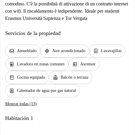
comodino. C'è la possibilità di attivazione di un contratto internet
con wifi. Il riscaldamento è indipendente. Ideale per studenti
Erasmus Università Sapienza e Tor Vergata
Servicios de la propiedad
chair
ac_unit
dishwasher_gen
Amueblado
Aire acondicionado
Lavavajillas
local_laundry_service
elevator
Lavadora en zonas comunes
Ascensor
kitchen
balcony
Cocina equipada
Balcón o terraza
water_heater
Calentador de agua por gas natural
Mostrar todas (13)
Habitación 1