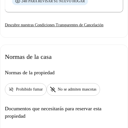
24H PARA REVISAR SU NUEVO HOGAR
Descubre nuestras Condiciones Transparentes de Cancelación
Normas de la casa
Normas de la propiedad
smoke_free
pet_supplies
Prohibido fumar
No se admiten mascotas
Documentos que necesitarás para reservar esta
propiedad