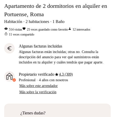
Apartamento de 2 dormitorios en alquiler en
Portuense, Roma
Habitación
2
habitaciones
1
Baño
visibility
favorite
person
514
visitas
25
veces guardado como favorito
12
interesados
ios_share
11
veces compartido
Algunas facturas incluidas
euro
Algunas facturas están incluidas; otras no. Consulta la
descripción del anuncio para ver qué suministros están
incluidos en tu alquiler y cuáles tendrás que pagar aparte.
star
Propietario verificado
4.3 (309)
Profesional
·
4 años
con nosotros
Más sobre este arrendador
Más sobre la verificación
¿Tienes dudas?