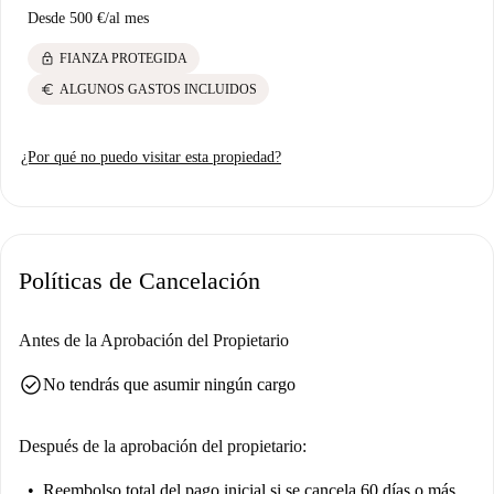
Desde
500 €
/
al mes
lock
FIANZA PROTEGIDA
euro
ALGUNOS GASTOS INCLUIDOS
¿Por qué no puedo visitar esta propiedad?
Políticas de Cancelación
Antes de la Aprobación del Propietario
check_circle
No tendrás que asumir ningún cargo
Después de la aprobación del propietario:
Reembolso total del pago inicial
si se cancela 60 días o más