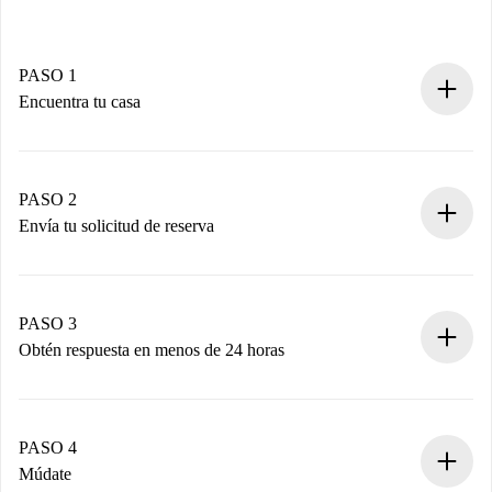
PASO 1
Encuentra tu casa
Proceso de reserva 100% online.
Casas y Propietarios verificados.
Tienes toda la información necesaria por adelantado.
PASO 2
Envía tu solicitud de reserva
Envía detalles básicos de tu perfil y de tu método de pago.
Recuerda que no te cobraremos nada hasta que el
propietario acepte.
PASO 3
Obtén respuesta en menos de 24 horas
El propietario tiene menos de 24 horas para confirmar.
Si es aceptada, te haremos el cargo y te pondremos en
contacto con el propietario.
PASO 4
Si es rechazada: No te haremos ningún cargo y te
Múdate