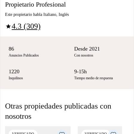
Propietario Profesional
Este propietario habla Italiano, Inglés
4.3 (309)
star
86
Desde 2021
Anuncios Publicados
Con nosotros
1220
9-15h
Inquilinos
Tiempo medio de respuesta
Otras propiedades publicadas con
nosotros
VERIFICADO
VERIFICADO