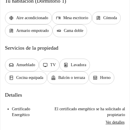
Tu habitación (Dormitorio 1)
ac_unit
desk
dresser
Aire acondicionado
Mesa escritorio
Cómoda
dresser
airline_seat_flat
Armario empotrado
Cama doble
Servicios de la propiedad
chair
tv
local_laundry_service
Amueblado
TV
Lavadora
kitchen
balcony
oven_gen
Cocina equipada
Balcón o terraza
Horno
Detalles
Certificado
El certificado energético se ha solicitado al
Energético
propietario
Ver detalles