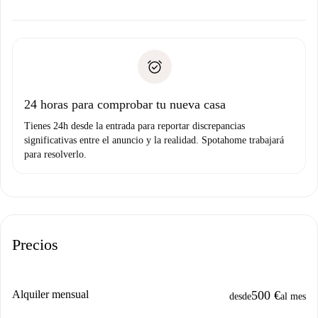
ofreceremos alternativas.
Acuerda con el propietario los detalles de tu llegada,
Documentos necesarios si tu propiedad es “
Spotahome
recogida de llaves, etc.
plus
”.
Spotahome sólo transferirá el primer pago al propietario si
Documento de identidad o Pasaporte
no nos comunicas ningún problema.
Prueba de solvencia
Domiciliación del pago
24 horas para comprobar tu nueva casa
Tienes 24h desde la entrada para reportar discrepancias
significativas entre el anuncio y la realidad. Spotahome trabajará
para resolverlo.
Precios
Alquiler mensual
500 €
desde
al mes