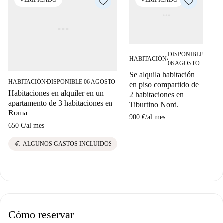
DISPONIBLE
HABITACIÓN
■
06 AGOSTO
Se alquila habitación
HABITACIÓN
DISPONIBLE 06 AGOSTO
ES
en piso compartido de
■
Habitaciones en alquiler en un
Es
2 habitaciones en
apartamento de 3 habitaciones en
Qu
Tiburtino Nord.
Roma
90
900 €
/
al mes
650 €
/
al mes
e
euro
ALGUNOS GASTOS INCLUIDOS
Cómo reservar