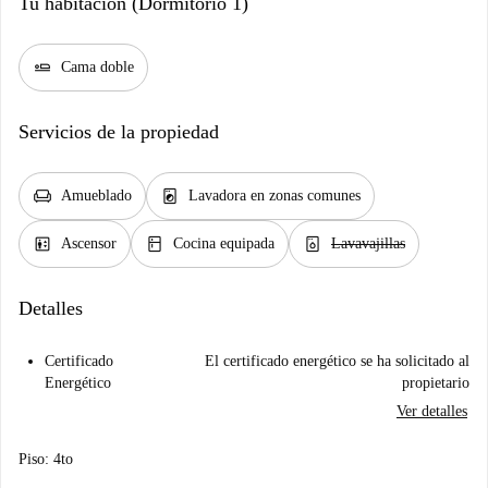
Tu habitación (Dormitorio 1)
airline_seat_flat
Cama doble
Servicios de la propiedad
chair
local_laundry_service
Amueblado
Lavadora en zonas comunes
elevator
kitchen
dishwasher_gen
Ascensor
Cocina equipada
Lavavajillas
Detalles
Certificado
El certificado energético se ha solicitado al
Energético
propietario
Ver detalles
Piso: 4to