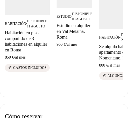
DISPONIBLE
ESTUDIO
■
08 AGOSTO
DISPONIBLE
HABITACIÓN
■
Estudio en alquiler
11 AGOSTO
en Val Melaina,
Habitación en piso
DIS
Roma
HABITACIÓN
compartido de 3
■
2027
habitaciones en alquiler
960 €
/
al mes
Se alquila habit
en Roma
apartamento de 
850 €
/
al mes
Nomentano, R
800 €
/
al mes
euro
GASTOS INCLUIDOS
euro
ALGUNOS G
Cómo reservar