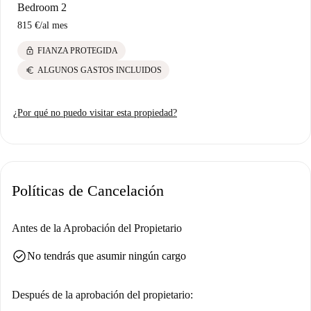
rápida como Fresco. Vive el encanto de Trieste y sus alrededores.
Bedroom 2
815 €
/
al mes
lock
FIANZA PROTEGIDA
euro
ALGUNOS GASTOS INCLUIDOS
¿Por qué no puedo visitar esta propiedad?
Políticas de Cancelación
Antes de la Aprobación del Propietario
check_circle
No tendrás que asumir ningún cargo
Después de la aprobación del propietario: