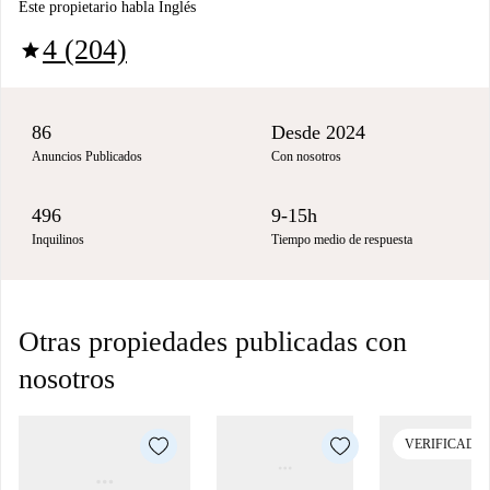
Este propietario habla Inglés
4 (204)
star
86
Desde 2024
Anuncios Publicados
Con nosotros
496
9-15h
Inquilinos
Tiempo medio de respuesta
Otras propiedades publicadas con
nosotros
VERIFICADO