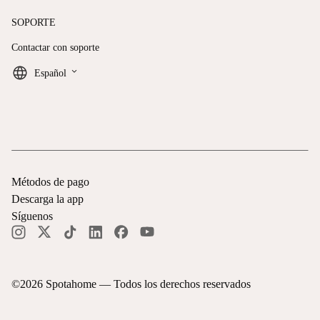
SOPORTE
Contactar con soporte
keyboard_arrow_down
Español
Métodos de pago
Descarga la app
Síguenos
©
2026
Spotahome —
Todos los derechos reservados