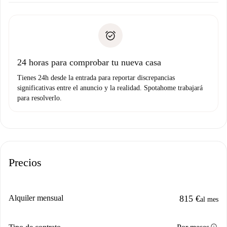
Documentos necesarios si tu propiedad es “
Spotahome
recogida de llaves, etc.
plus
”.
Spotahome sólo transferirá el primer pago al propietario si
Documento de identidad o Pasaporte
no nos comunicas ningún problema.
Prueba de solvencia
Domiciliación del pago
24 horas para comprobar tu nueva casa
Tienes 24h desde la entrada para reportar discrepancias
significativas entre el anuncio y la realidad. Spotahome trabajará
para resolverlo.
Precios
Alquiler mensual
815 €
al mes
info