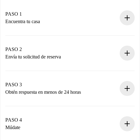
PASO 1
Encuentra tu casa
Proceso de reserva 100% online.
Casas y Propietarios verificados.
Tienes toda la información necesaria por adelantado.
PASO 2
Envía tu solicitud de reserva
Envía detalles básicos de tu perfil y de tu método de pago.
Recuerda que no te cobraremos nada hasta que el
propietario acepte.
PASO 3
Obtén respuesta en menos de 24 horas
El propietario tiene menos de 24 horas para confirmar.
Si es aceptada, te haremos el cargo y te pondremos en
contacto con el propietario.
PASO 4
Si es rechazada: No te haremos ningún cargo y te
Múdate
ofreceremos alternativas.
Acuerda con el propietario los detalles de tu llegada,