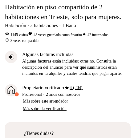
Habitación en piso compartido de 2
habitaciones en Trieste, solo para mujeres.
Habitación
2
habitaciones
1
Baño
visibility
favorite
person
1145
visitas
48
veces guardado como favorito
42
interesados
ios_share
3
veces compartido
Algunas facturas incluidas
euro
Algunas facturas están incluidas; otras no. Consulta la
descripción del anuncio para ver qué suministros están
incluidos en tu alquiler y cuáles tendrás que pagar aparte.
star
Propietario verificado
4 (204)
Profesional
·
2 años
con nosotros
Más sobre este arrendador
Más sobre la verificación
¿Tienes dudas?