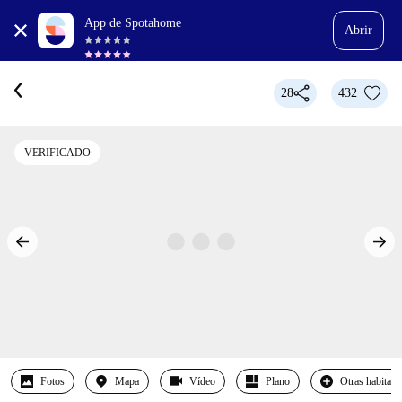
App de Spotahome
Abrir
28
432
VERIFICADO
Fotos
Mapa
Vídeo
Plano
Otras habitaci