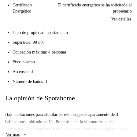
Certificado
El certificado energético se ha solicitado al
Energético
propietario
Ver detalles
Tipo de propiedad: apartamento
Superficie: 90 m².
Ocupación máxima: 4 personas.
Piso: noveno
Ascensor: si
Número de baños: 1
La opinión de Spotahome
Hay habitaciones para alquilar en este acogedor apartamento de 3
habitaciones, ubicado en Via Prenestina en la vibrante zona de
Prenestina. El apartamento tiene una cocina compacta y bien equipada
keyboard_arrow_down
Ver más
para compartir entre los inquilinos, y cada habitación tiene su propio