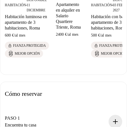
DISPONIBLE
DISPONI
Apartamento
HABITACIÓN
11
HABITACIÓN
03 FEBR
■
■
en alquiler en
DICIEMBRE
2027
Salario
Habitación luminosa en
Habitación con bañ
Quartiere
apartamento de 3
apartamento de 3
Trieste, Roma
habitaciones, Roma
habitaciones, Roma
2400 €
/
al mes
600 €
/
al mes
500 €
/
al mes
lock
lock
FIANZA PROTEGIDA
FIANZA PROTEG
MEJOR OPCIÓN
MEJOR OPCIÓN
Cómo reservar
PASO 1
Encuentra tu casa