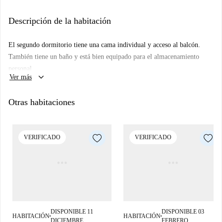
baño privado y su propia TV.
Descripción de la habitación
Prenestina es popular entre la comunidad creativa de Roma y es el mejor
lugar para observar las tendencias emergentes. Con una selección de
El segundo dormitorio tiene una cama individual y acceso al balcón.
tiendas cerca, también tiene Parco delle Energie y la estación de metro
También tiene un baño y está bien equipado para el almacenamiento
Pigneto a una cómoda distancia a pie.
personal.
keyboard_arrow_down
Ver más
Otras habitaciones
VERIFICADO
VERIFICADO
DISPONIBLE 11
DISPONIBLE 03
HABITACIÓN
HABITACIÓN
■
■
DICIEMBRE
FEBRERO