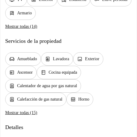
dresser
Armario
Mostrar todas (14)
Servicios de la propiedad
chair
local_laundry_service
image
Amueblado
Lavadora
Exterior
elevator
kitchen
Ascensor
Cocina equipada
water_heater
Calentador de agua por gas natural
water_heater
oven_gen
Calefacción de gas natural
Horno
Mostrar todas (15)
Detalles