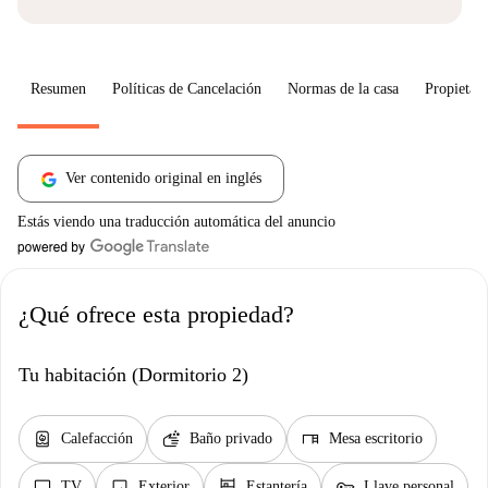
Resumen
Políticas de Cancelación
Normas de la casa
Propietari
Ver contenido original en inglés
Estás viendo una traducción automática del anuncio
¿Qué ofrece esta propiedad?
Tu habitación (Dormitorio 2)
water_heater
soap
desk
Calefacción
Baño privado
Mesa escritorio
tv
image
shelves
key
TV
Exterior
Estantería
Llave personal