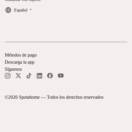
keyboard_arrow_down
Español
Métodos de pago
Descarga la app
Síguenos
©
2026
Spotahome —
Todos los derechos reservados