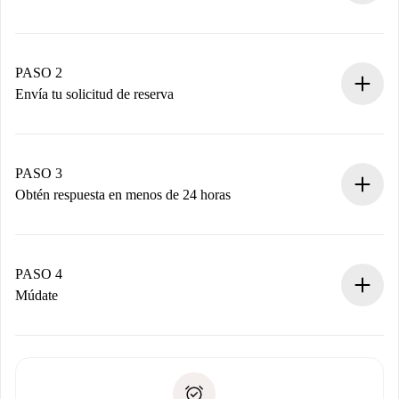
Proceso de reserva 100% online.
Casas y Propietarios verificados.
Tienes toda la información necesaria por adelantado.
PASO 2
Envía tu solicitud de reserva
Envía detalles básicos de tu perfil y de tu método de pago.
Recuerda que no te cobraremos nada hasta que el
propietario acepte.
PASO 3
Obtén respuesta en menos de 24 horas
El propietario tiene menos de 24 horas para confirmar.
Si es aceptada, te haremos el cargo y te pondremos en
contacto con el propietario.
PASO 4
Si es rechazada: No te haremos ningún cargo y te
Múdate
ofreceremos alternativas.
Acuerda con el propietario los detalles de tu llegada,
Documentos necesarios si tu propiedad es “
Spotahome
recogida de llaves, etc.
plus
”.
Spotahome sólo transferirá el primer pago al propietario si
Documento de identidad o Pasaporte
no nos comunicas ningún problema.