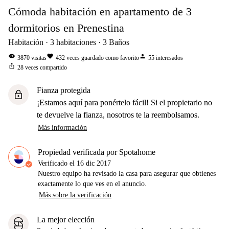
Cómoda habitación en apartamento de 3
dormitorios en Prenestina
Habitación
3
habitaciones
3
Baños
visibility
favorite
person
3870
visitas
432
veces guardado como favorito
55
interesados
ios_share
28
veces compartido
Fianza protegida
lock
¡Estamos aquí para ponértelo fácil! Si el propietario no
te devuelve la fianza, nosotros te la reembolsamos.
Más información
Propiedad verificada por Spotahome
Verificado el
16 dic 2017
Nuestro equipo ha revisado la casa para asegurar que obtienes
exactamente lo que ves en el anuncio.
Más sobre la verificación
La mejor elección