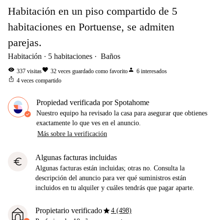
Habitación en un piso compartido de 5
habitaciones en Portuense, se admiten
parejas.
Habitación
5
habitaciones
Baños
visibility
favorite
person
337
visitas
32
veces guardado como favorito
6
interesados
ios_share
4
veces compartido
Propiedad verificada por Spotahome
Nuestro equipo ha revisado la casa para asegurar que obtienes
exactamente lo que ves en el anuncio.
Más sobre la verificación
Algunas facturas incluidas
euro
Algunas facturas están incluidas; otras no. Consulta la
descripción del anuncio para ver qué suministros están
incluidos en tu alquiler y cuáles tendrás que pagar aparte.
star
Propietario verificado
4 (498)