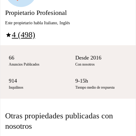
Propietario Profesional
Este propietario habla Italiano, Inglés
4 (498)
star
66
Desde 2016
Anuncios Publicados
Con nosotros
914
9-15h
Inquilinos
Tiempo medio de respuesta
Otras propiedades publicadas con
nosotros