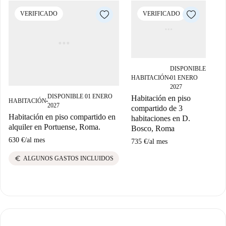
VERIFICADO
VERIFICADO
DISPONIBLE
HABITACIÓN
01 ENERO
HA
■
2027
DISPONIBLE 01 ENERO
Habitación en piso
Se
HABITACIÓN
■
2027
compartido de 3
en
Habitación en piso compartido en
habitaciones en D.
60
alquiler en Portuense, Roma.
Bosco, Roma
630 €
/
al mes
735 €
/
al mes
euro
ALGUNOS GASTOS INCLUIDOS