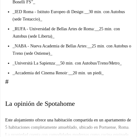
Bonelli FS”_
_
IED Roma - Istituto Europeo di Design:
__30 min. con Autobus
(sede Testaccio)_
_
RUFA - Universidad de Bellas Artes de Roma:
__25 min. con
Autobus (sede Liberta)_
_
NABA - Nueva Academia de Bellas Artes:
__25 min. con Autobus o
Treno (sede Ostiense)_
_
Università La Sapienza:
__50 min. con Autobus/Treno/Metro_
_
Accademia del Cinema Renoir:
__20 min. un piedi_
#
La opinión de Spotahome
Este alojamiento ofrece una habitación compartida en un apartamento de
5 habitaciones completamente amueblado, ubicado en Portuense, Roma.
La propiedad cuenta con comodidades modernas como cocina equipada,