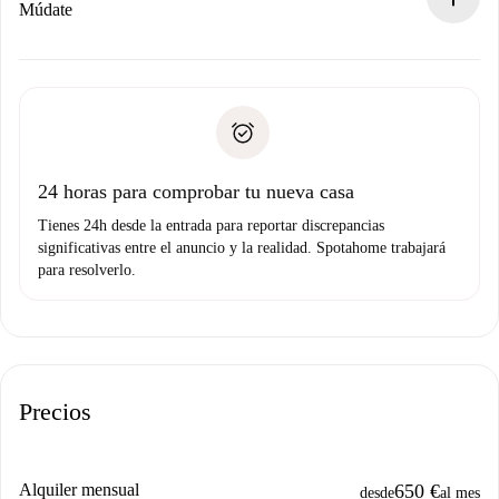
Si es rechazada: No te haremos ningún cargo y te
Múdate
ofreceremos alternativas.
Acuerda con el propietario los detalles de tu llegada,
Documentos necesarios si tu propiedad es “
Spotahome
recogida de llaves, etc.
plus
”.
Spotahome sólo transferirá el primer pago al propietario si
Documento de identidad o Pasaporte
no nos comunicas ningún problema.
Prueba de solvencia
Domiciliación del pago
24 horas para comprobar tu nueva casa
Tienes 24h desde la entrada para reportar discrepancias
significativas entre el anuncio y la realidad. Spotahome trabajará
para resolverlo.
Precios
Alquiler mensual
650 €
desde
al mes