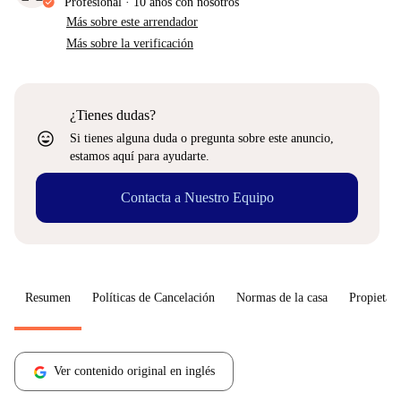
Profesional
·
10 años
con nosotros
Más sobre este arrendador
Más sobre la verificación
¿Tienes dudas?
sentiment_very_satisfied
Si tienes alguna duda o pregunta sobre este anuncio,
estamos aquí para ayudarte.
Contacta a Nuestro Equipo
Resumen
Políticas de Cancelación
Normas de la casa
Propietari
Ver contenido original en inglés