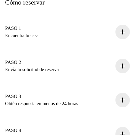
Cómo reservar
PASO 1
Encuentra tu casa
Proceso de reserva 100% online.
Casas y Propietarios verificados.
Tienes toda la información necesaria por adelantado.
PASO 2
Envía tu solicitud de reserva
Envía detalles básicos de tu perfil y de tu método de pago.
Recuerda que no te cobraremos nada hasta que el
propietario acepte.
PASO 3
Obtén respuesta en menos de 24 horas
El propietario tiene menos de 24 horas para confirmar.
Si es aceptada, te haremos el cargo y te pondremos en
contacto con el propietario.
PASO 4