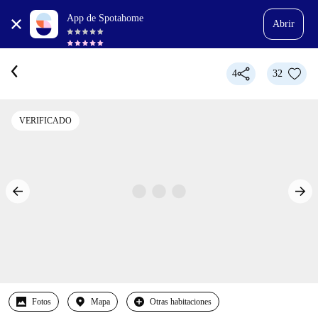
App de Spotahome
Abrir
4
32
VERIFICADO
Fotos
Mapa
Otras habitaciones