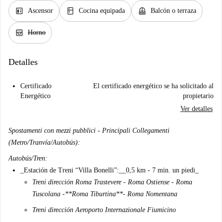
elevator
kitchen
balcony
Ascensor
Cocina equipada
Balcón o terraza
oven_gen
Horno
Detalles
Certificado
El certificado energético se ha solicitado al
Energético
propietario
Ver detalles
Spostamenti con mezzi pubblici - Principali Collegamenti
(Metro/Tranvía/Autobús):
Autobús/Tren:
_
Estación de Treni “Villa Bonelli”:
__0,5 km - 7 min. un piedi_
Treni dirección Roma Trastevere - Roma Ostiense - Roma
Tuscolana -
**Roma Tiburtina**
- Roma Nomentana
Treni dirección Aeroporto Internazionale Fiumicino