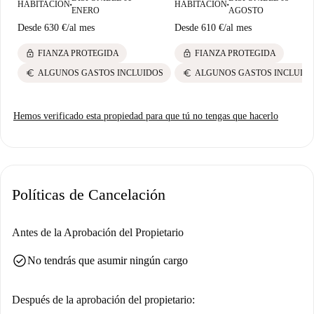
HABITACIÓN
HABITACIÓN
■
■
ENERO
AGOSTO
Desde
630 €
/
al mes
Desde
610 €
/
al mes
lock
lock
FIANZA PROTEGIDA
FIANZA PROTEGIDA
euro
euro
ALGUNOS GASTOS INCLUIDOS
ALGUNOS GASTOS INCLUID
Hemos verificado esta propiedad para que tú no tengas que hacerlo
Políticas de Cancelación
Antes de la Aprobación del Propietario
check_circle
No tendrás que asumir ningún cargo
Después de la aprobación del propietario: