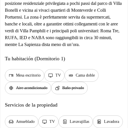
posizione residenziale privilegiata a pochi passi dal parco di Villa
Bonelli e vicina ai vivaci quartieri di Monteverde e Colli
Portuensi. La zona è perfettamente servita da supermercati,
banche e locali, oltre a garantire ottimi collegamenti con le aree
verdi di Villa Pamphili e i principali poli universitari: Roma Tre,
RUFA, IED e NABA sono raggiungibili in circa 30 minuti,
mentre La Sapienza dista meno di un’ora.
Tu habitación (Dormitorio 1)
desk
tv
airline_seat_flat
Mesa escritorio
TV
Cama doble
ac_unit
soap
Aire acondicionado
Baño privado
Servicios de la propiedad
chair
tv
dishwasher_gen
local_laundry_service
Amueblado
TV
Lavavajillas
Lavadora