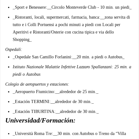
_
Sport e Benessere:
__Circolo Monteverde Club - 10 min. un piedi_
_
Ristoranti, locali, supermercati, farmacia, banca:
__zona servita di
tutto e i Colli Portuensi a pochi minuti a piedi con Locali per
Aperitivi e Ristoranti/Osterie con cucina tipica e via dello
Shopping_
Ospedali:
_
Ospedale San Camillo Forlanini:
__20 min. a piedi o Autobus_
Istituto Nazionale Malattie Infettive Lazzaro Spallanzani: 25 min. a
piedi o Autobus
Colegio de aeropuertos y estaciones:
_
Aeropuerto Fiumicino:
__alrededor de 25 min._
_
Estación TERMINI:
__alrededor de 30 min._
_
Estación TIBURTINA:
__alrededor de 30 min._
Universidad/Formación:
_
Università Roma Tre:
__30 min. con Autobus o Treno da “Villa