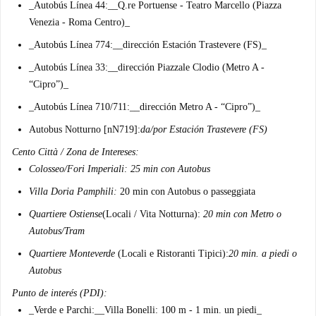
_
Autobús Línea 44:
__Q.re Portuense - Teatro Marcello (Piazza
Venezia - Roma Centro)_
_
Autobús Línea 774:
__dirección Estación Trastevere (FS)_
_
Autobús Línea 33:
__dirección Piazzale Clodio (Metro A -
“Cipro”)_
_
Autobús Línea 710/711:
__dirección Metro A - “Cipro”)_
Autobus Notturno
[nN719]:
da/por Estación Trastevere (FS)
Cento Città / Zona de Intereses:
Colosseo/Fori Imperiali:
25 min con Autobus
Villa Doria Pamphili:
20 min con Autobus o passeggiata
Quartiere Ostiense
(Locali / Vita Notturna):
20 min con Metro o
Autobus/Tram
Quartiere Monteverde
(Locali e Ristoranti Tipici):
20 min. a piedi o
Autobus
Punto de interés (PDI):
_
Verde e Parchi:
__Villa Bonelli: 100 m - 1 min. un piedi_