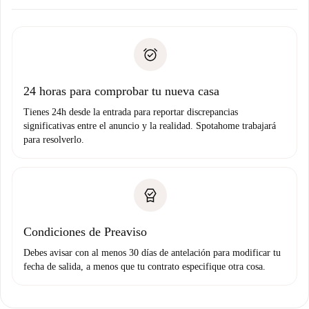
Acuerda con el propietario los detalles de tu llegada,
Documentos necesarios si tu propiedad es “
Spotahome
recogida de llaves, etc.
plus
”.
Spotahome sólo transferirá el primer pago al propietario si
Documento de identidad o Pasaporte
no nos comunicas ningún problema.
Prueba de solvencia
Domiciliación del pago
24 horas para comprobar tu nueva casa
Tienes 24h desde la entrada para reportar discrepancias
significativas entre el anuncio y la realidad. Spotahome trabajará
para resolverlo.
Condiciones de Preaviso
Debes avisar con al menos 30 días de antelación para modificar tu
fecha de salida, a menos que tu contrato especifique otra cosa.