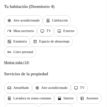
Tu habitación (Dormitorio 4)
ac_unit
water_heater
Aire acondicionado
Calefacción
desk
tv
image
Mesa escritorio
TV
Exterior
shelves
package
Estantería
Espacio de almacenaje
key
Llave personal
Mostrar todas (14)
Servicios de la propiedad
chair
ac_unit
tv
Amueblado
Aire acondicionado
TV
local_laundry_service
window_open
elevator
Lavadora en zonas comunes
Interior
Ascensor