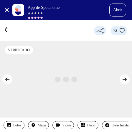
App de Spotahome
Abrir
5
72
VERIFICADO
Fotos
Mapa
Vídeo
Plano
Otras habitaci