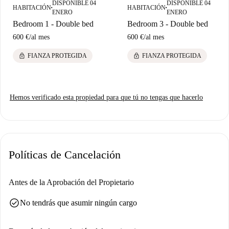
DISPONIBLE 04
DISPONIBLE 04
HABITACIÓN
HABITACIÓN
■
■
ENERO
ENERO
Bedroom 1 - Double bed
Bedroom 3 - Double bed
600 €
/
al mes
600 €
/
al mes
lock
lock
FIANZA PROTEGIDA
FIANZA PROTEGIDA
Hemos verificado esta propiedad para que tú no tengas que hacerlo
Políticas de Cancelación
Antes de la Aprobación del Propietario
check_circle
No tendrás que asumir ningún cargo