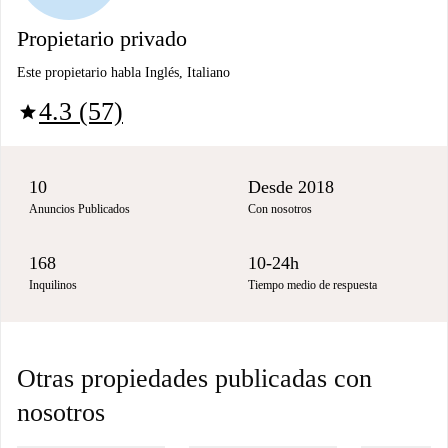
Propietario privado
Este propietario habla Inglés, Italiano
4.3 (57)
star
10
Desde 2018
Anuncios Publicados
Con nosotros
168
10-24h
Inquilinos
Tiempo medio de respuesta
Otras propiedades publicadas con
nosotros