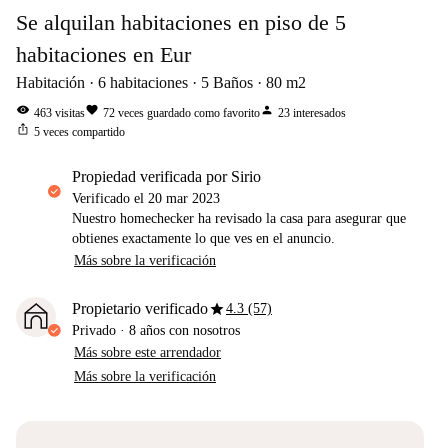
Se alquilan habitaciones en piso de 5
habitaciones en Eur
Habitación
6
habitaciones
5
Baños
80
m2
visibility
favorite
person
463
visitas
72
veces guardado como favorito
23
interesados
ios_share
5
veces compartido
propiedad verificada por Sirio
Verificado el
20 mar 2023
Nuestro homechecker ha revisado la casa para asegurar que
obtienes exactamente lo que ves en el anuncio.
Más sobre la verificación
star
Propietario verificado
4.3 (57)
Privado
·
8 años
con nosotros
Más sobre este arrendador
Más sobre la verificación