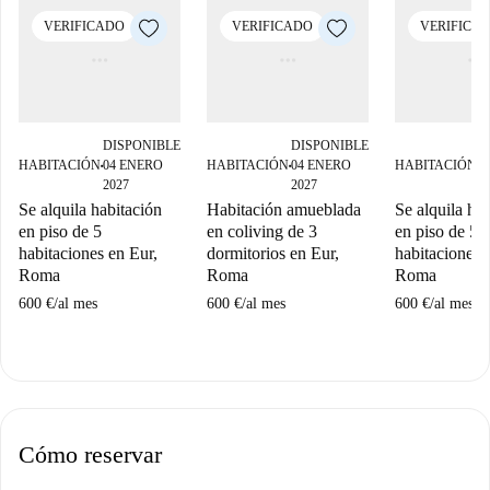
VERIFICADO
VERIFICADO
VERIFICA
DISPONIBLE
DISPONIBLE
D
HABITACIÓN
04 ENERO
HABITACIÓN
04 ENERO
HABITACIÓN
0
■
■
■
2027
2027
2
Se alquila habitación
Habitación amueblada
Se alquila ha
en piso de 5
en coliving de 3
en piso de 5
habitaciones en Eur,
dormitorios en Eur,
habitaciones 
Roma
Roma
Roma
600 €
/
al mes
600 €
/
al mes
600 €
/
al mes
Cómo reservar