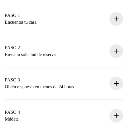
PASO 1
Encuentra tu casa
Proceso de reserva 100% online.
Casas y Propietarios verificados.
Tienes toda la información necesaria por adelantado.
PASO 2
Envía tu solicitud de reserva
Envía detalles básicos de tu perfil y de tu método de pago.
Recuerda que no te cobraremos nada hasta que el
propietario acepte.
PASO 3
Obtén respuesta en menos de 24 horas
El propietario tiene menos de 24 horas para confirmar.
Si es aceptada, te haremos el cargo y te pondremos en
contacto con el propietario.
PASO 4
Si es rechazada: No te haremos ningún cargo y te
Múdate
ofreceremos alternativas.