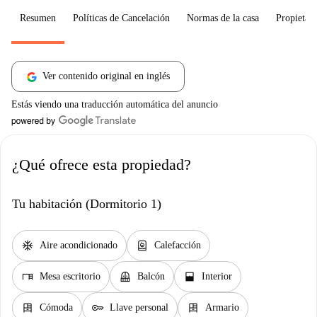
Resumen
Políticas de Cancelación
Normas de la casa
Propietari
Ver contenido original en inglés
Estás viendo una traducción automática del anuncio
¿Qué ofrece esta propiedad?
Tu habitación (Dormitorio 1)
ac_unit
water_heater
Aire acondicionado
Calefacción
desk
balcony
window_open
Mesa escritorio
Balcón
Interior
dresser
key
dresser
Cómoda
Llave personal
Armario