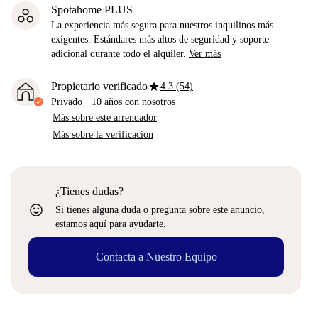
Spotahome PLUS
La experiencia más segura para nuestros inquilinos más
exigentes. Estándares más altos de seguridad y soporte
adicional durante todo el alquiler.
Ver más
star
Propietario verificado
4.3 (54)
Privado
·
10 años
con nosotros
Más sobre este arrendador
Más sobre la verificación
¿Tienes dudas?
sentiment_very_satisfied
Si tienes alguna duda o pregunta sobre este anuncio,
estamos aquí para ayudarte.
Contacta a Nuestro Equipo