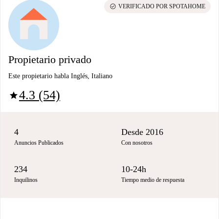
check_circle
VERIFICADO POR SPOTAHOME
Propietario privado
Este propietario habla Inglés, Italiano
4.3 (54)
star
4
Desde 2016
Anuncios Publicados
Con nosotros
234
10-24h
Inquilinos
Tiempo medio de respuesta