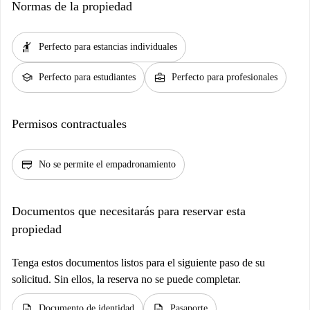
Normas de la propiedad
hail
Perfecto para estancias individuales
school
business_center
Perfecto para estudiantes
Perfecto para profesionales
Permisos contractuales
credit_score
No se permite el empadronamiento
Documentos que necesitarás para reservar esta
propiedad
Tenga estos documentos listos para el siguiente paso de su
solicitud. Sin ellos, la reserva no se puede completar.
description
description
Documento de identidad
Pasaporte