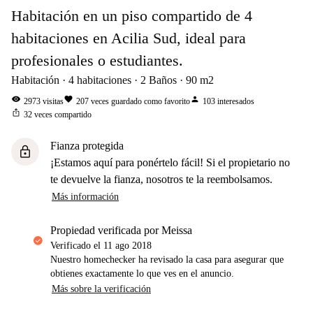
Habitación en un piso compartido de 4
habitaciones en Acilia Sud, ideal para
profesionales o estudiantes.
Habitación
4
habitaciones
2
Baños
90
m2
visibility
favorite
person
2973
visitas
207
veces guardado como favorito
103
interesados
ios_share
32
veces compartido
Fianza protegida
lock
¡Estamos aquí para ponértelo fácil! Si el propietario no
te devuelve la fianza, nosotros te la reembolsamos.
Más información
propiedad verificada por Meissa
Verificado el
11 ago 2018
Nuestro homechecker ha revisado la casa para asegurar que
obtienes exactamente lo que ves en el anuncio.
Más sobre la verificación