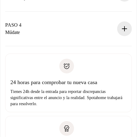
El propietario tiene menos de 24 horas para confirmar.
Si es aceptada, te haremos el cargo y te pondremos en
contacto con el propietario.
PASO 4
Si es rechazada: No te haremos ningún cargo y te
Múdate
ofreceremos alternativas.
Acuerda con el propietario los detalles de tu llegada,
Documentos necesarios si tu propiedad es “
Spotahome
recogida de llaves, etc.
plus
”.
Spotahome sólo transferirá el primer pago al propietario si
Documento de identidad o Pasaporte
no nos comunicas ningún problema.
Prueba de solvencia
Domiciliación del pago
24 horas para comprobar tu nueva casa
Tienes 24h desde la entrada para reportar discrepancias
significativas entre el anuncio y la realidad. Spotahome trabajará
para resolverlo.