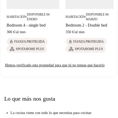
DISPONIBLE 04
DISPONIBLE 04
HABITACIÓN
HABITACIÓN
■
■
ENERO
MARZO
Bedroom 4 - single bed
Bedroom 2 - Double bed
300 €
/
al mes
350 €
/
al mes
lock
lock
FIANZA PROTEGIDA
FIANZA PROTEGIDA
SPOTAHOME PLUS
SPOTAHOME PLUS
Hemos verificado esta propiedad para que tú no tengas que hacerlo
Lo que más nos gusta
La cocina viene con todo lo que necesitas para cocinar.