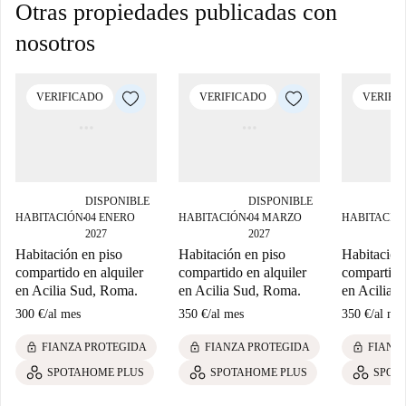
Otras propiedades publicadas con
nosotros
VERIFICADO
VERIFICADO
VERIFI
DISPONIBLE
DISPONIBLE
HABITACIÓN
04 ENERO
HABITACIÓN
04 MARZO
HABITACIÓ
■
■
2027
2027
Habitación en piso
Habitación en piso
Habitación
compartido en alquiler
compartido en alquiler
compartido 
en Acilia Sud, Roma.
en Acilia Sud, Roma.
en Acilia 
300 €
/
al mes
350 €
/
al mes
350 €
/
al me
lock
lock
lock
FIANZA PROTEGIDA
FIANZA PROTEGIDA
FIANZ
SPOTAHOME PLUS
SPOTAHOME PLUS
SPOT