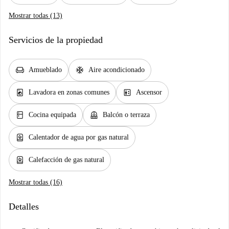
Mostrar todas (13)
Servicios de la propiedad
chair
ac_unit
Amueblado
Aire acondicionado
local_laundry_service
elevator
Lavadora en zonas comunes
Ascensor
kitchen
balcony
Cocina equipada
Balcón o terraza
water_heater
Calentador de agua por gas natural
water_heater
Calefacción de gas natural
Mostrar todas (16)
Detalles