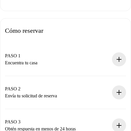
Cómo reservar
PASO 1
Encuentra tu casa
Proceso de reserva 100% online.
Casas y Propietarios verificados.
Tienes toda la información necesaria por adelantado.
PASO 2
Envía tu solicitud de reserva
Envía detalles básicos de tu perfil y de tu método de pago.
Recuerda que no te cobraremos nada hasta que el
propietario acepte.
PASO 3
Obtén respuesta en menos de 24 horas