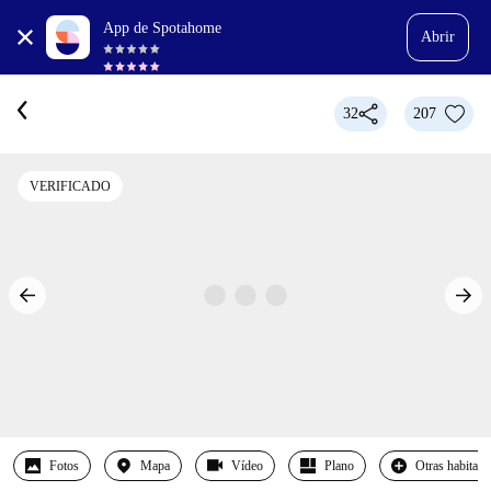
App de Spotahome
Abrir
32
207
VERIFICADO
Fotos
Mapa
Vídeo
Plano
Otras habitaci