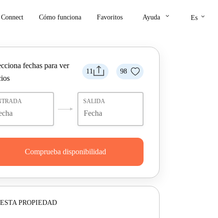
keyboard_arrow_down
keyboard_arrow_down
Connect
Cómo funciona
Favoritos
Ayuda
Es
ecciona fechas para ver
11
98
cios
NTRADA
SALIDA
Comprueba disponibilidad
ESTA PROPIEDAD