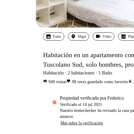
Fotos
Mapa
Vídeo
Pla
Habitación en un apartamento com
Tuscolano Sud, solo hombres, pro
Habitación
2
habitaciones
1
Baño
visibility
favorite
person
949
visitas
98
veces guardado como favorito
propiedad verificada por Federico
Verificado el
14 jul 2021
Nuestro homechecker ha revisado la casa pa
anuncio.
Más sobre la verificación