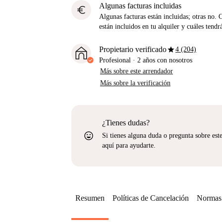
Algunas facturas incluidas
euro
Algunas facturas están incluidas; otras no. 
están incluidos en tu alquiler y cuáles tendr
star
Propietario verificado
4 (204)
Profesional
·
2 años
con nosotros
Más sobre este arrendador
Más sobre la verificación
¿Tienes dudas?
sentiment_very_satisfied
Si tienes alguna duda o pregunta sobre est
aquí para ayudarte.
Resumen
Políticas de Cancelación
Normas 