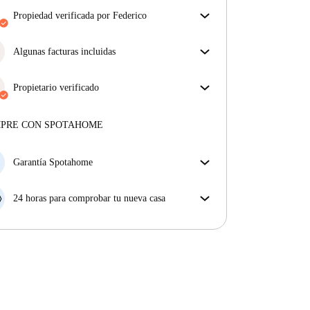
propiedad verificada por Federico
Nuestro homechecker ha revisado la casa para
asegurar que obtienes exactamente lo que ves en el
Algunas facturas incluidas
anuncio.
Algunas facturas están incluidas; otras no. Consulta
Más sobre la verificación
la descripción del anuncio para ver qué suministros
Propietario verificado
están incluidos en tu alquiler y cuáles tendrás que
Profesional
·
2 años
con nosotros
pagar aparte.
Más sobre este arrendador
MPRE CON SPOTAHOME
Más sobre la verificación
Garantía Spotahome
Si el propietario cancela tu reserva dentro de las 48
horas previas a la fecha de entrada, Spotahome A) te
24 horas para comprobar tu nueva casa
ayudará a encontrar un nuevo alojamiento y cubrirá
Si existe alguna diferencia con el anuncio que viste
el hotel hasta que encuentres nueva casa o B) te hará
en Spotahome, comunícanoslo dentro de las 24 horas
la devolución íntegra de la reserva.
siguientes a tu llegada para que podamos buscar una
solución.