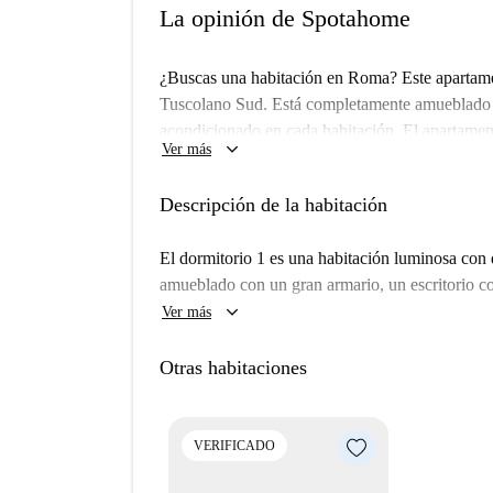
La opinión de Spotahome
¿Buscas una habitación en Roma? Este apartame
Tuscolano Sud. Está completamente amueblado 
acondicionado en cada habitación. El apartamen
keyboard_arrow_down
Ver más
admiten hombres, y este alojamiento es ideal par
estudiantes! Verificado por Spotahome para tu t
Descripción de la habitación
Tuscolano Sud ofrece un ambiente animado y llen
restaurantes como Mangiaparole y Ristorante C
El dormitorio 1 es una habitación luminosa con 
como Decò y Penny. Si te gusta explorar, entre l
amueblado con un gran armario, un escritorio con
distrito VIII de Tuscolano.
keyboard_arrow_down
Ver más
Otras habitaciones
VERIFICADO