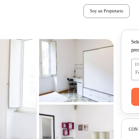
Soy un Propietario
Sel
pre
E
CON 