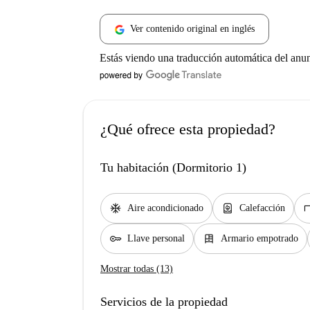
Ver contenido original en inglés
Estás viendo una traducción automática del anu
¿Qué ofrece esta propiedad?
Tu habitación (Dormitorio 1)
ac_unit
water_heater
de
Aire acondicionado
Calefacción
key
dresser
Llave personal
Armario empotrado
Mostrar todas (13)
Servicios de la propiedad