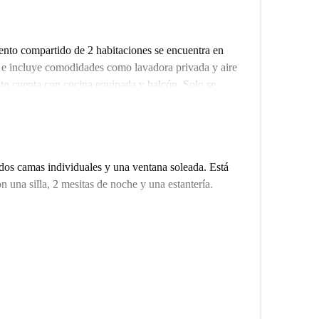
nto compartido de 2 habitaciones se encuentra en
e incluye comodidades como lavadora privada y aire
to cuenta con cocina equipada y balcón. Solo se
a profesionales, ¡pero también se admiten parejas y
ranquilidad.
o de atractivos. Disfruta de la gastronomía local en
inese Nuova Città. Cerca encontrarás supermercados
dos camas individuales y una ventana soleada. Está
os lugares de interés destacan el Monte Sacro y el
 una silla, 2 mesitas de noche y una estantería.