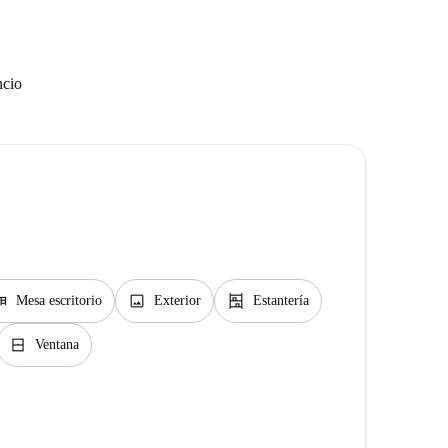
ncio
sk
image
shelves
Mesa escritorio
Exterior
Estantería
window_closed
Ventana