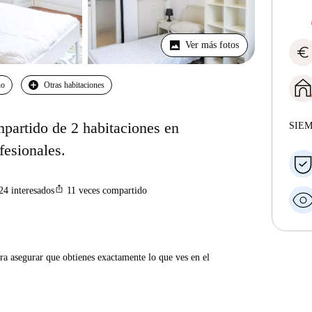
Ver más fotos
euro
no
Otras habitaciones
partido de 2 habitaciones en
SIE
fesionales.
ios_share
24
interesados
11
veces compartido
ra asegurar que obtienes exactamente lo que ves en el