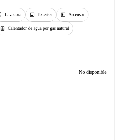
y_service
image
elevator
Lavadora
Exterior
Ascensor
water_heater
Calentador de agua por gas natural
No disponible