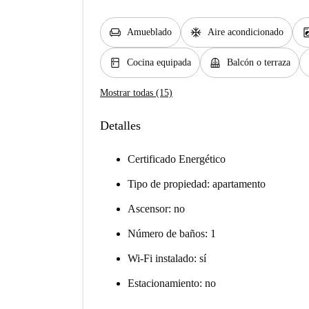
chair
ac_unit
local_laundr
Amueblado
Aire acondicionado
kitchen
balcony
Cocina equipada
Balcón o terraza
Mostrar todas (15)
Detalles
Certificado Energético
Tipo de propiedad: apartamento
Ascensor: no
Número de baños: 1
Wi-Fi instalado: sí
Estacionamiento: no