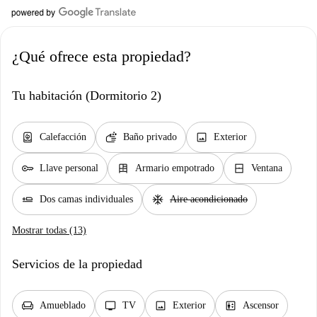
¿Qué ofrece esta propiedad?
Tu habitación (Dormitorio 2)
water_heater
soap
image
Calefacción
Baño privado
Exterior
key
dresser
window_closed
Llave personal
Armario empotrado
Ventana
airline_seat_flat
ac_unit
Dos camas individuales
Aire acondicionado
Mostrar todas (13)
Servicios de la propiedad
chair
tv
image
elevator
Amueblado
TV
Exterior
Ascensor