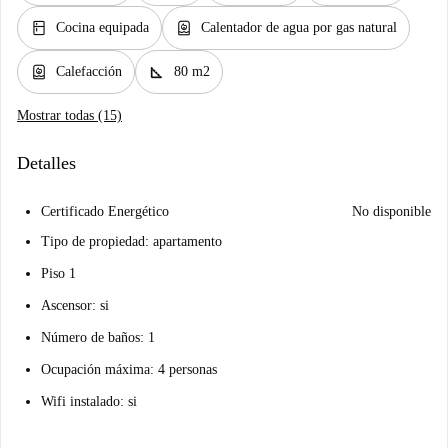
kitchen
water_heater
Cocina equipada
Calentador de agua por gas natural
water_heater
square_foot
Calefacción
80 m2
Mostrar todas (15)
Detalles
Certificado Energético
No disponible
Tipo de propiedad: apartamento
Piso 1
Ascensor: si
Número de baños: 1
Ocupación máxima: 4 personas
Wifi instalado: si