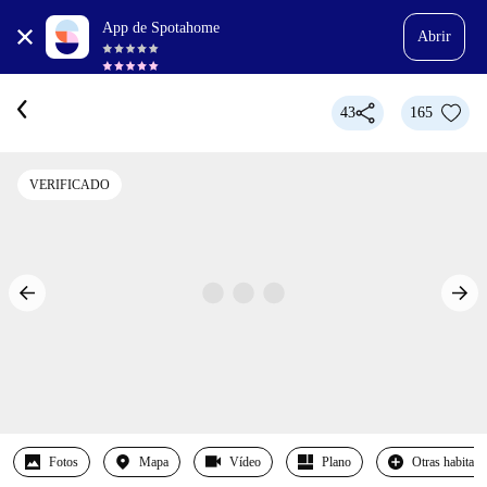
App de Spotahome
Abrir
43
165
VERIFICADO
Fotos
Mapa
Vídeo
Plano
Otras habitaci