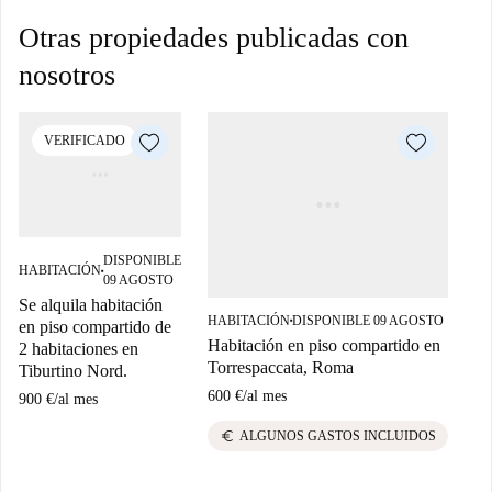
Otras propiedades publicadas con
nosotros
VERIFICADO
DISPONIBLE
HABITACIÓN
HA
■
09 AGOSTO
Se alquila habitación
Se
HABITACIÓN
DISPONIBLE 09 AGOSTO
en piso compartido de
en
■
Habitación en piso compartido en
2 habitaciones en
2 
Torrespaccata, Roma
Tiburtino Nord.
Ti
600 €
/
al mes
900 €
/
al mes
90
euro
ALGUNOS GASTOS INCLUIDOS