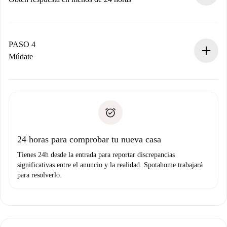
El propietario tiene menos de 24 horas para confirmar.
Si es aceptada, te haremos el cargo y te pondremos en
contacto con el propietario.
PASO 4
Si es rechazada: No te haremos ningún cargo y te
Múdate
ofreceremos alternativas.
Acuerda con el propietario los detalles de tu llegada,
Documentos necesarios si tu propiedad es “
Spotahome
recogida de llaves, etc.
plus
”.
Spotahome sólo transferirá el primer pago al propietario si
Documento de identidad o Pasaporte
no nos comunicas ningún problema.
Prueba de solvencia
Domiciliación del pago
24 horas para comprobar tu nueva casa
Tienes 24h desde la entrada para reportar discrepancias
significativas entre el anuncio y la realidad. Spotahome trabajará
para resolverlo.