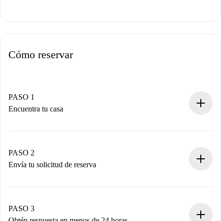
Cómo reservar
PASO 1
Encuentra tu casa
Proceso de reserva 100% online.
Casas y Propietarios verificados.
Tienes toda la información necesaria por adelantado.
PASO 2
Envía tu solicitud de reserva
Envía detalles básicos de tu perfil y de tu método de pago.
Recuerda que no te cobraremos nada hasta que el
propietario acepte.
PASO 3
Obtén respuesta en menos de 24 horas