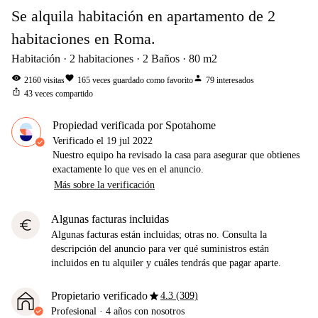
Se alquila habitación en apartamento de 2
habitaciones en Roma.
Habitación
2
habitaciones
2
Baños
80
m2
visibility
favorite
person
2160
visitas
165
veces guardado como favorito
79
interesados
ios_share
43
veces compartido
Propiedad verificada por Spotahome
Verificado el
19 jul 2022
Nuestro equipo ha revisado la casa para asegurar que obtienes
exactamente lo que ves en el anuncio.
Más sobre la verificación
Algunas facturas incluidas
euro
Algunas facturas están incluidas; otras no. Consulta la
descripción del anuncio para ver qué suministros están
incluidos en tu alquiler y cuáles tendrás que pagar aparte.
star
Propietario verificado
4.3 (309)
Profesional
·
4 años
con nosotros