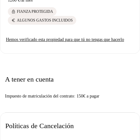
1200 €
/
al mes
lock
FIANZA PROTEGIDA
euro
ALGUNOS GASTOS INCLUIDOS
Hemos verificado esta propiedad para que tú no tengas que hacerlo
A tener en cuenta
Impuesto de matriculación del contrato: 150€ a pagar
Políticas de Cancelación