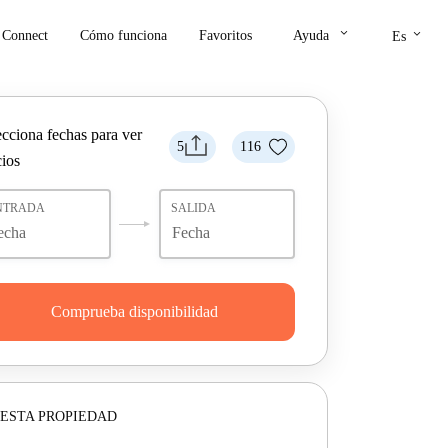
keyboard_arrow_down
keyboard_arrow_down
Connect
Cómo funciona
Favoritos
Ayuda
Es
ecciona fechas para ver
5
116
cios
NTRADA
SALIDA
Comprueba disponibilidad
ESTA PROPIEDAD