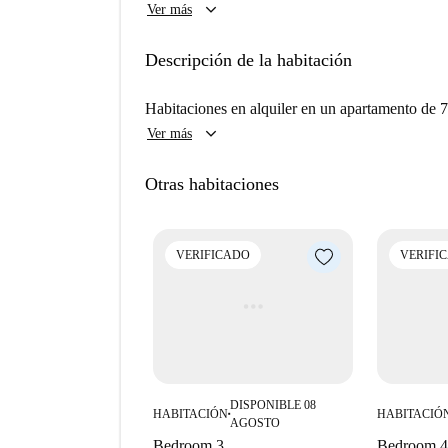
keyboard_arrow_down
Ver más
Descripción de la habitación
Habitaciones en alquiler en un apartamento de 
keyboard_arrow_down
Ver más
Otras habitaciones
VERIFICADO
VERIFI
DISPONIBLE 08
HABITACIÓN
HABITACIÓ
■
AGOSTO
Bedroom 3
Bedroom 4