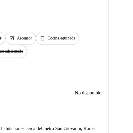
elevator
kitchen
r
Ascensor
Cocina equipada
acondicionado
No disponible
7 habitaciones cerca del metro San Giovanni, Roma