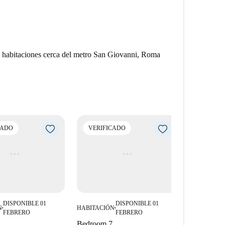
7 habitaciones cerca del metro San Giovanni, Roma
CADO
VERIFICADO
VERIFI
DISPONIBLE 01
DISPONIBLE 01
N
HABITACIÓN
HABITACIÓ
■
■
FEBRERO
FEBRERO
Bedroom 7
Bedroom 2