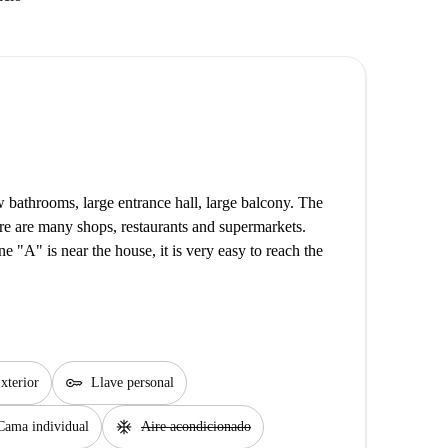
 bathrooms, large entrance hall, large balcony. The
ere are many shops, restaurants and supermarkets.
e "A" is near the house, it is very easy to reach the
key
xterior
Llave personal
ac_unit
Cama individual
Aire acondicionado