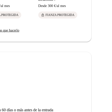
/
al mes
Desde
300 €
/
al mes
Desde
500 €
lock
lock
A PROTEGIDA
FIANZA PROTEGIDA
FIANZ
as que hacerlo
a 60 días o más antes de la entrada