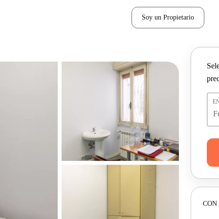
Soy un Propietario
Sel
pre
E
CON 