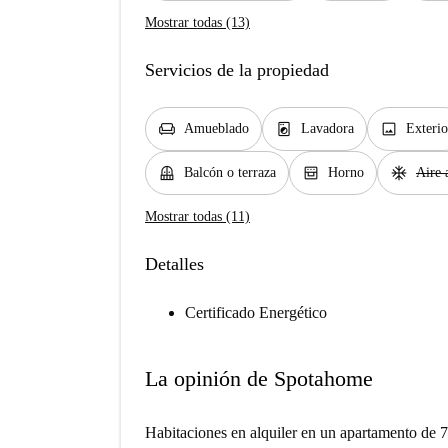
Mostrar todas (13)
Servicios de la propiedad
chair
local_laundry_service
image
Amueblado
Lavadora
Exterio
balcony
oven_gen
ac_unit
Balcón o terraza
Horno
Aire 
Mostrar todas (11)
Detalles
Certificado Energético
La opinión de Spotahome
Habitaciones en alquiler en un apartamento de 