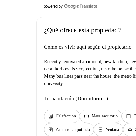
¿Qué ofrece esta propiedad?
Cómo es vivir aquí según el propietario
Recently renovated apartment, new kitchen, new
neighborhood is very central, near the house th
Many bus lines pass near the house, the metro lin
university.
Tu habitación (Dormitorio 1)
water_heater
desk
image
Calefacción
Mesa escritorio
E
dresser
window_closed
airline_seat_flat
Armario empotrado
Ventana