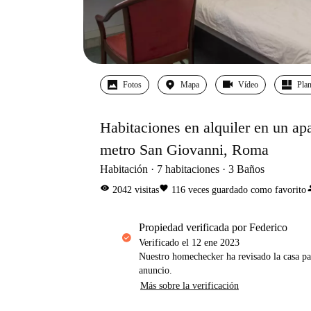
Fotos
Mapa
Vídeo
Pla
Habitaciones en alquiler en un ap
metro San Giovanni, Roma
Habitación
7
habitaciones
3
Baños
visibility
favorite
per
2042
visitas
116
veces guardado como favorito
propiedad verificada por Federico
Verificado el
12 ene 2023
Nuestro homechecker ha revisado la casa pa
anuncio.
Más sobre la verificación