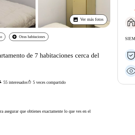
Ver más fotos
no
Otras habitaciones
SIE
artamento de 7 habitaciones cerca del
son
ios_share
55
interesados
5
veces compartido
ra asegurar que obtienes exactamente lo que ves en el