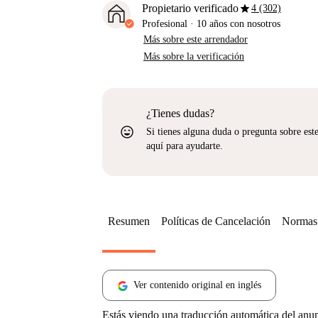
star
Propietario verificado
4 (302)
Profesional
·
10 años
con nosotros
Más sobre este arrendador
Más sobre la verificación
¿Tienes dudas?
sentiment_very_satisfied
Si tienes alguna duda o pregunta sobre est
aquí para ayudarte.
Resumen
Políticas de Cancelación
Normas 
Ver contenido original en inglés
Estás viendo una traducción automática del anu