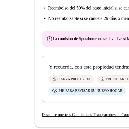
Reembolso del 50% del pago inicial
si se ca
No reembolsable
si se cancela 29 días o men
error
La comisión de Spotahome
no se devuelve
si l
Y recuerda, con esta propiedad tendrá
lock
check_circle
FIANZA PROTEGIDA
PROPIETARIO
24H PARA REVISAR SU NUEVO HOGAR
Descubre nuestras Condiciones Transparentes de Can