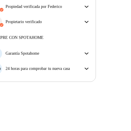
propiedad verificada por Federico
Nuestro homechecker ha revisado la casa para
asegurar que obtienes exactamente lo que ves en el
Propietario verificado
anuncio.
Profesional
·
10 años
con nosotros
Más sobre la verificación
Más sobre este arrendador
MPRE CON SPOTAHOME
Más sobre la verificación
Garantía Spotahome
Si el propietario cancela tu reserva dentro de las 48
horas previas a la fecha de entrada, Spotahome A) te
24 horas para comprobar tu nueva casa
ayudará a encontrar un nuevo alojamiento y cubrirá
Si existe alguna diferencia con el anuncio que viste
el hotel hasta que encuentres nueva casa o B) te hará
en Spotahome, comunícanoslo dentro de las 24 horas
la devolución íntegra de la reserva.
siguientes a tu llegada para que podamos buscar una
solución.