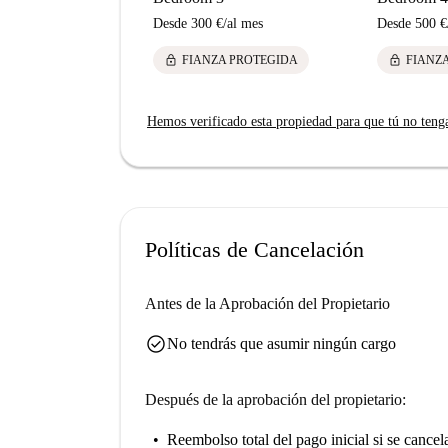
Desde
300 €
/
al mes
Desde
500 €
lock
lock
FIANZA PROTEGIDA
FIANZ
Hemos verificado esta propiedad para que tú no teng
Políticas de Cancelación
Antes de la Aprobación del Propietario
check_circle
No tendrás que asumir ningún cargo
Después de la aprobación del propietario:
Reembolso total del pago inicial
si se cancel