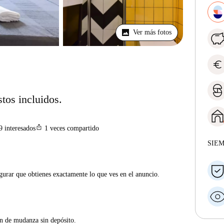
Ver más fotos
euro
stos incluidos.
ios_share
9
interesados
1
veces compartido
SIE
gurar que obtienes exactamente lo que ves en el anuncio.
ón de mudanza sin depósito.