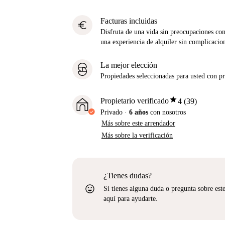
Facturas incluidas
euro
Disfruta de una vida sin preocupaciones con 
una experiencia de alquiler sin complicacio
La mejor elección
Propiedades seleccionadas para usted con pre
star
Propietario verificado
4 (39)
Privado
·
6 años
con nosotros
Más sobre este arrendador
Más sobre la verificación
¿Tienes dudas?
sentiment_very_satisfied
Si tienes alguna duda o pregunta sobre est
aquí para ayudarte.