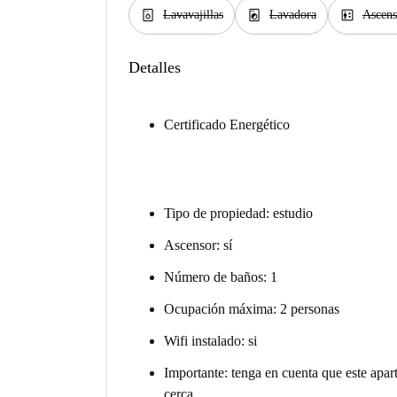
dishwasher_gen
local_laundry_service
elevator
Lavavajillas
Lavadora
Ascens
Detalles
Certificado Energético
Tipo de propiedad: estudio
Ascensor: sí
Número de baños: 1
Ocupación máxima: 2 personas
Wifi instalado: si
Importante: tenga en cuenta que este apar
cerca.