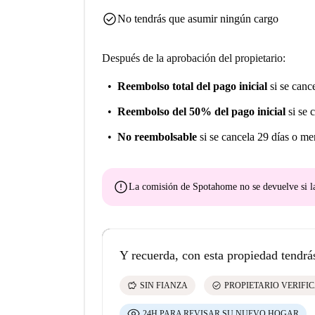
check_circle
No tendrás que asumir ningún cargo
Después de la aprobación del propietario:
Reembolso total del pago inicial
si se canc
Reembolso del 50% del pago inicial
si se 
No reembolsable
si se cancela 29 días o me
error
La comisión de Spotahome
no se devuelve
si l
Y recuerda, con esta propiedad tendrá
savings
check_circle
SIN FIANZA
PROPIETARIO VERIFI
24H PARA REVISAR SU NUEVO HOGAR