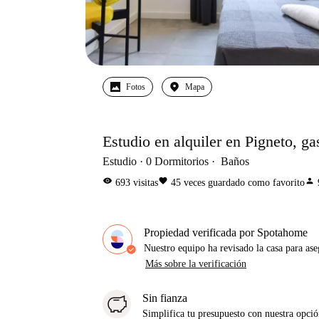
Fotos
Mapa
Estudio en alquiler en Pigneto, ga
Estudio
0
Dormitorios
Baños
visibility
favorite
person
693
visitas
45
veces guardado como favorito
Propiedad verificada por Spotahome
Nuestro equipo ha revisado la casa para ase
Más sobre la verificación
Sin fianza
Simplifica tu presupuesto con nuestra opci