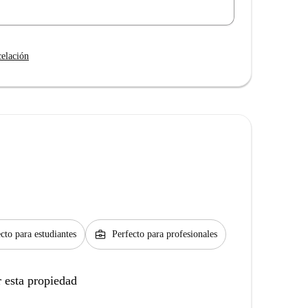
celación
business_center
cto para estudiantes
Perfecto para profesionales
 esta propiedad