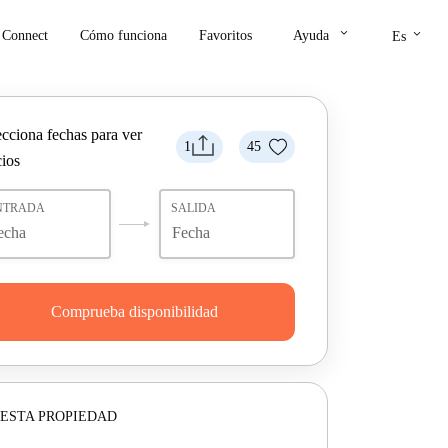
keyboard_arrow_down
keyboard_arrow_down
Connect
Cómo funciona
Favoritos
Ayuda
Es
ecciona fechas para ver
1
45
cios
NTRADA
SALIDA
Comprueba disponibilidad
ESTA PROPIEDAD