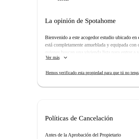
La opinión de Spotahome
Bienvenido a este acogedor estudio ubicado en 
está completamente amueblada y equipada con coc
quienes buscan una vivienda lista para entrar a 
keyboard_arrow_down
Ver más
balcón, la comodidad es tan práctica como deseab
profesionales, estudiantes y estudiantes Erasmus.
Hemos verificado esta propiedad para que tú no teng
lo que aumenta la comodidad de esta vivienda. E
Spotahome, lo que garantiza una experiencia de a
Pigneto, conocido por su ambiente animado, ofr
las cercanías. El barrio cuenta con restaurante
dal 1924, entre otros, todos a poca distancia. 
ideales para explorar, lo que añade aún más enc
Políticas de Cancelación
alquiler en Pigneto con Spotahome hoy mismo!
Antes de la Aprobación del Propietario