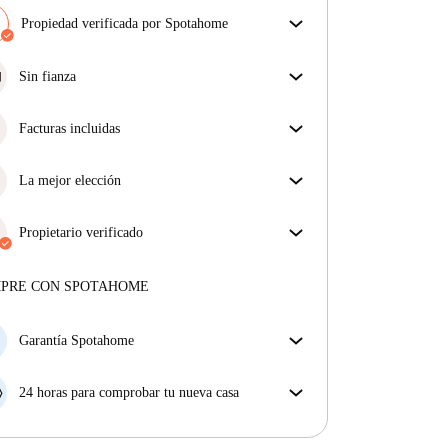
Propiedad verificada por Spotahome
Nuestro equipo ha revisado la casa para asegurar que
obtienes exactamente lo que ves en el anuncio.
Sin fianza
Más sobre la verificación
Simplifica tu presupuesto con nuestra opción de
mudanza sin depósito.
Facturas incluidas
Disfruta de una vida sin preocupaciones con las
facturas incluidas, que cubren alquiler y servicios
La mejor elección
para una experiencia de alquiler sin complicaciones.
Propiedades seleccionadas para usted con precios
fantásticos, disponibilidad y primera categoría.
Propietario verificado
Privado
·
6 años
con nosotros
Más sobre este arrendador
MPRE CON SPOTAHOME
Más sobre la verificación
Garantía Spotahome
Si el propietario cancela tu reserva dentro de las 48
horas previas a la fecha de entrada, Spotahome A) te
24 horas para comprobar tu nueva casa
ayudará a encontrar un nuevo alojamiento y cubrirá
Si existe alguna diferencia con el anuncio que viste
el hotel hasta que encuentres nueva casa o B) te hará
en Spotahome, comunícanoslo dentro de las 24 horas