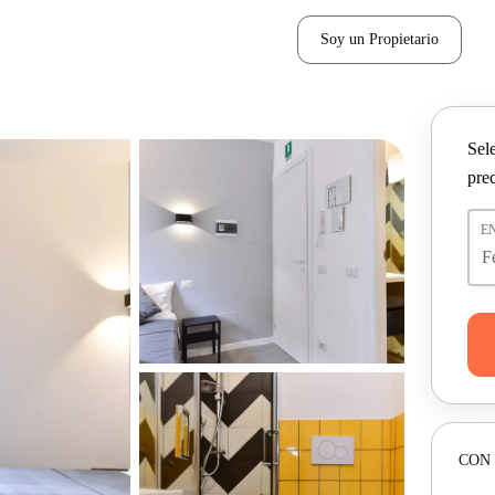
Soy un Propietario
Sel
pre
E
CON 