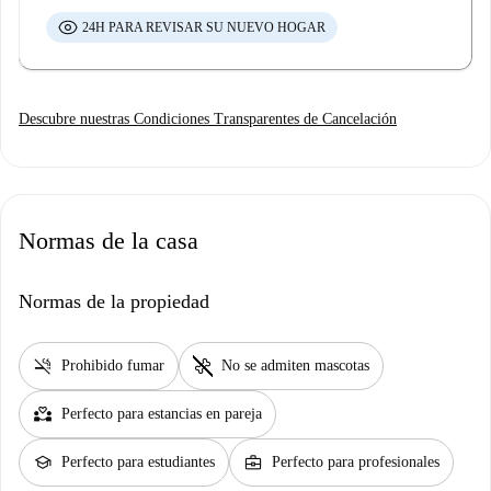
24H PARA REVISAR SU NUEVO HOGAR
Descubre nuestras Condiciones Transparentes de Cancelación
Normas de la casa
Normas de la propiedad
smoke_free
pet_supplies
Prohibido fumar
No se admiten mascotas
partner_heart
Perfecto para estancias en pareja
school
business_center
Perfecto para estudiantes
Perfecto para profesionales