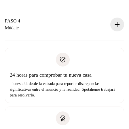
El propietario tiene menos de 24 horas para confirmar.
Si es aceptada, te haremos el cargo y te pondremos en
contacto con el propietario.
PASO 4
Si es rechazada: No te haremos ningún cargo y te
Múdate
ofreceremos alternativas.
Acuerda con el propietario los detalles de tu llegada,
Documentos necesarios si tu propiedad es “
Spotahome
recogida de llaves, etc.
plus
”.
Spotahome sólo transferirá el primer pago al propietario si
Documento de identidad o Pasaporte
no nos comunicas ningún problema.
Prueba de solvencia
Domiciliación del pago
24 horas para comprobar tu nueva casa
Tienes 24h desde la entrada para reportar discrepancias
significativas entre el anuncio y la realidad. Spotahome trabajará
para resolverlo.