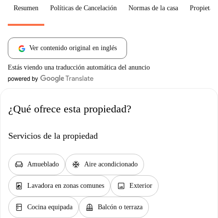
Resumen
Políticas de Cancelación
Normas de la casa
Propietari
Ver contenido original en inglés
Estás viendo una traducción automática del anuncio
¿Qué ofrece esta propiedad?
Servicios de la propiedad
chair
ac_unit
Amueblado
Aire acondicionado
local_laundry_service
image
Lavadora en zonas comunes
Exterior
kitchen
balcony
Cocina equipada
Balcón o terraza