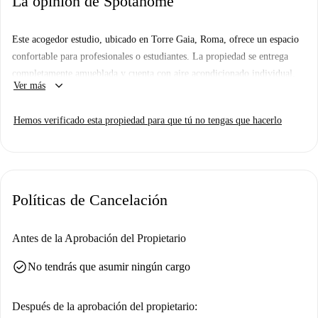
La opinión de Spotahome
Este acogedor estudio, ubicado en Torre Gaia, Roma, ofrece un espacio
confortable para profesionales o estudiantes. La propiedad se entrega
completamente amueblada y cuenta con aire acondicionado individual,
keyboard_arrow_down
Ver más
balcón o terraza y una cocina totalmente equipada con horno. El edificio
no dispone de ascensor y hay aparcamiento disponible. Si bien no
Hemos verificado esta propiedad para que tú no tengas que hacerlo
incluye Wi-Fi, todos los residentes disfrutan de agua caliente a gas
natural. Tenga en cuenta que no se permite fumar ni tener mascotas.
Torre Gaia es un barrio agradable de Roma, caracterizado por sus
convenientes servicios. A poca distancia a pie, encontrará excelentes
Políticas de Cancelación
opciones gastronómicas como Shabby Café y Drinking Bar, así como
supermercados cercanos como Supermercato Conad y Lidl para sus
compras diarias. El barrio también se encuentra cerca de la atracción
Antes de la Aprobación del Propietario
turística Er Frizzi. ¡Descubra la zona y su variedad de establecimientos!
check_circle
No tendrás que asumir ningún cargo
Después de la aprobación del propietario: