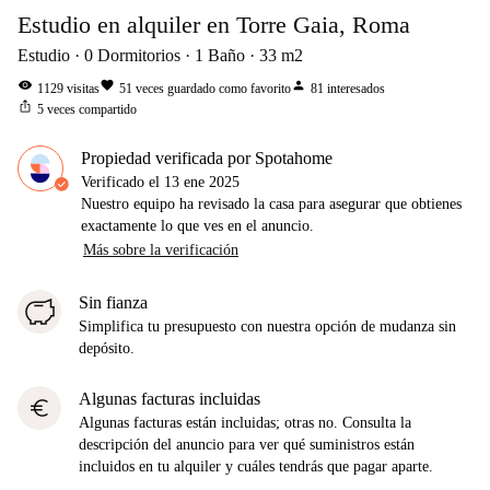
Estudio en alquiler en Torre Gaia, Roma
Estudio
0
Dormitorios
1
Baño
33
m2
visibility
favorite
person
1129
visitas
51
veces guardado como favorito
81
interesados
ios_share
5
veces compartido
Propiedad verificada por Spotahome
Verificado el
13 ene 2025
Nuestro equipo ha revisado la casa para asegurar que obtienes
exactamente lo que ves en el anuncio.
Más sobre la verificación
Sin fianza
Simplifica tu presupuesto con nuestra opción de mudanza sin
depósito.
Algunas facturas incluidas
euro
Algunas facturas están incluidas; otras no. Consulta la
descripción del anuncio para ver qué suministros están
incluidos en tu alquiler y cuáles tendrás que pagar aparte.