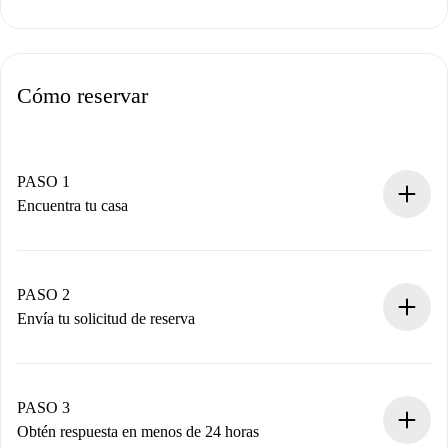
Cómo reservar
PASO 1
Encuentra tu casa
Proceso de reserva 100% online.
Casas y Propietarios verificados.
Tienes toda la información necesaria por adelantado.
PASO 2
Envía tu solicitud de reserva
Envía detalles básicos de tu perfil y de tu método de pago.
Recuerda que no te cobraremos nada hasta que el
propietario acepte.
PASO 3
Obtén respuesta en menos de 24 horas