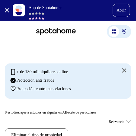
App de Spotahome
Abrir
mobile
+ de 180 mil alquileres online
check_circle
Protección anti fraude
diamond
Protección contra cancelaciones
0
estudios/aparta estudios en alquiler en Albacete de particulares
Eliminar el tipo de propiedad