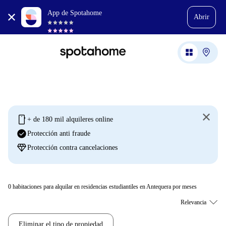
App de Spotahome
Abrir
mobile
+ de 180 mil alquileres online
check_circle
Protección anti fraude
diamond
Protección contra cancelaciones
0
habitaciones para alquilar en residencias estudiantiles en Antequera por meses
Eliminar el tipo de propiedad