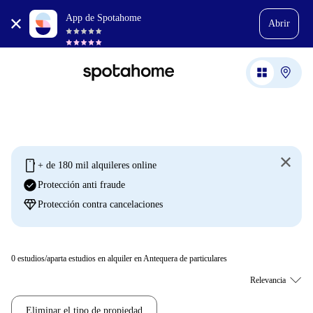
App de Spotahome
Abrir
mobile
+ de 180 mil alquileres online
check_circle
Protección anti fraude
diamond
Protección contra cancelaciones
0
estudios/aparta estudios en alquiler en Antequera de particulares
Eliminar el tipo de propiedad