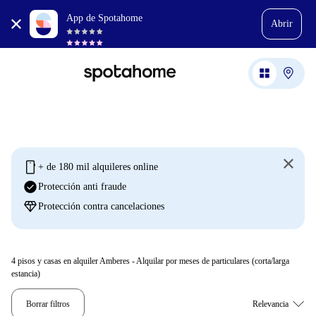
App de Spotahome
Abrir
mobile
+ de 180 mil alquileres online
check_circle
Protección anti fraude
diamond
Protección contra cancelaciones
4
pisos y casas en alquiler Amberes - Alquilar por meses de particulares (corta/larga
estancia)
Borrar filtros