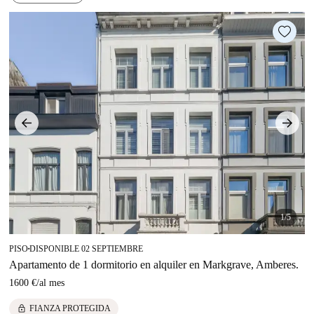
1/5
PISO
DISPONIBLE 02 SEPTIEMBRE
■
Apartamento de 1 dormitorio en alquiler en Markgrave, Amberes.
1600 €
/
al mes
lock
FIANZA PROTEGIDA