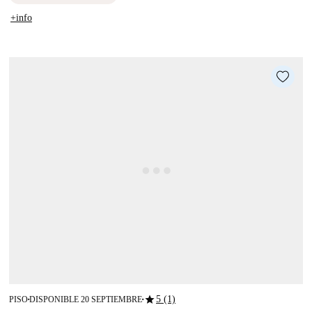
+info
star
5 (1)
PISO
DISPONIBLE 20 SEPTIEMBRE
■
■