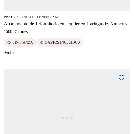
PISO
DISPONIBLE 01 ENERO 2028
■
Apartamento de 1 dormitorio en alquiler en Haringrode, Amberes.
1500 €
/
al mes
savings
euro
SIN FIANZA
GASTOS INCLUIDOS
+info