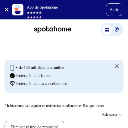
App de Spotahome
Abrir
mobile
+ de 180 mil alquileres online
check_circle
Protección anti fraude
diamond
Protección contra cancelaciones
0
habitaciones para alquilar en residencias estudiantiles en Bath por meses
Eliminar el tipo de propiedad