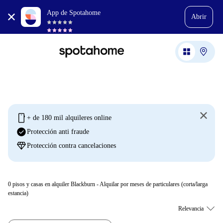
App de Spotahome
Abrir
mobile
+ de 180 mil alquileres online
check_circle
Protección anti fraude
diamond
Protección contra cancelaciones
0
pisos y casas en alquiler Blackburn - Alquilar por meses de particulares (corta/larga
estancia)