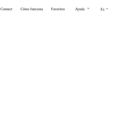
keyboard_arrow_down
keyboard_arrow_down
Connect
Cómo funciona
Favoritos
Ayuda
Es