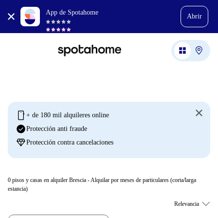
App de Spotahome
Abrir
mobile
+ de 180 mil alquileres online
check_circle
Protección anti fraude
diamond
Protección contra cancelaciones
0
pisos y casas en alquiler Brescia - Alquilar por meses de particulares (corta/larga
estancia)