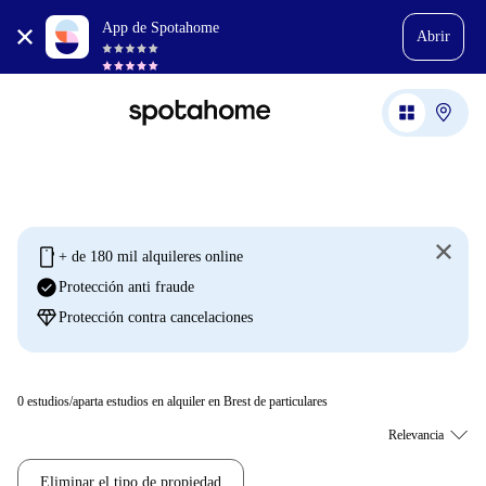
App de Spotahome
Abrir
mobile
+ de 180 mil alquileres online
check_circle
Protección anti fraude
diamond
Protección contra cancelaciones
0
estudios/aparta estudios en alquiler en Brest de particulares
Eliminar el tipo de propiedad